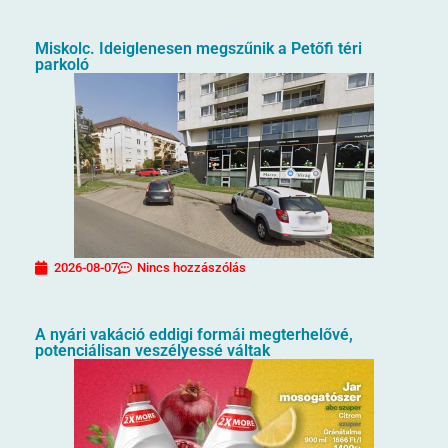
Miskolc. Ideiglenesen megszűnik a Petőfi téri
parkoló
2026-08-07
Nincs hozzászólás
A nyári vakáció eddigi formái megterhelővé,
potenciálisan veszélyessé váltak