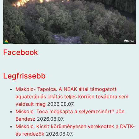
Facebook
Legfrissebb
Miskolc- Tapolca. A NEAK által támogatott
aquaterápiás ellátás teljes körűen továbbra sem
valósult meg
2026.08.07.
Miskolc. Toca megkapta a selyemzsinórt? Jön
Bandesz
2026.08.07.
Miskolc. Kicsit körülményesen verekedtek a DVTK-
ás rendezők
2026.08.07.