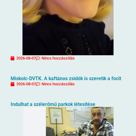
2026-08-07
Nincs hozzászólás
Miskolc-DVTK. A kaftános zsidók is szeretik a focit
2026-08-07
Nincs hozzászólás
Indulhat a szélerőmű parkok létesítése