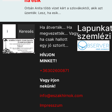
Lapunka
Ha átverték… Ha
Keresés
megvezették… Vagy
szemlézi
ha csak hallott
egy jó sztorit…
HÍVJON
MINKET!
+36302600871
Vagy írjon
nekünk!
info@eszakhirnok.com
Impresszum