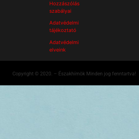
Hozzászólás
szabályai
Adatvédelmi
tájékoztató
Adatvédelmi
elveink
Copyright © 2020. – Északhírnök Minden jog fenntartva!