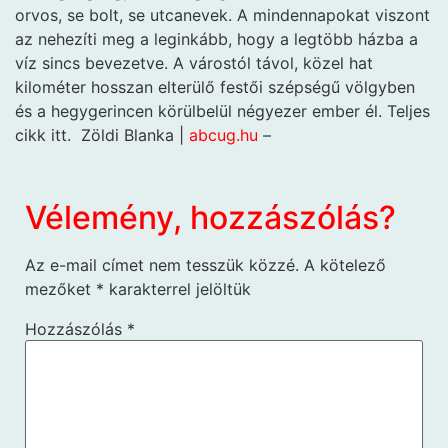
orvos, se bolt, se utcanevek. A mindennapokat viszont
az nehezíti meg a leginkább, hogy a legtöbb házba a
víz sincs bevezetve. A várostól távol, közel hat
kilométer hosszan elterülő festői szépségű völgyben
és a hegygerincen körülbelül négyezer ember él. Teljes
cikk itt. Zöldi Blanka |
abcug.hu
–
Vélemény, hozzászólás?
Az e-mail címet nem tesszük közzé.
A kötelező
mezőket
*
karakterrel jelöltük
Hozzászólás
*