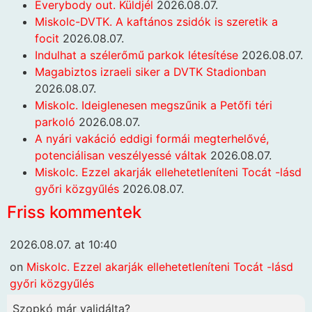
Everybody out. Küldjél
2026.08.07.
Miskolc-DVTK. A kaftános zsidók is szeretik a
focit
2026.08.07.
Indulhat a szélerőmű parkok létesítése
2026.08.07.
Magabiztos izraeli siker a DVTK Stadionban
2026.08.07.
Miskolc. Ideiglenesen megszűnik a Petőfi téri
parkoló
2026.08.07.
A nyári vakáció eddigi formái megterhelővé,
potenciálisan veszélyessé váltak
2026.08.07.
Miskolc. Ezzel akarják ellehetetleníteni Tocát -lásd
győri közgyűlés
2026.08.07.
Friss kommentek
2026.08.07. at 10:40
on
Miskolc. Ezzel akarják ellehetetleníteni Tocát -lásd
győri közgyűlés
Szopkó már validálta?