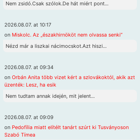
Nem zsidó.Csak szólok.De hát miért pont...
2026.08.07. at 10:17
on
Miskolc. Az „északhirnököt nem olvassa senki”
Nézd már a liszkai nácimocskot.Azt hiszi...
2026.08.07. at 09:34
on
Orbán Anita több vizet kért a szlovákoktól, akik azt
üzenték: Lesz, ha esik
Nem tudtam annak idején, mit jelent...
2026.08.07. at 09:09
on
Pedofília miatt elítélt tanárt szúrt ki Tusványoson
Szabó Tímea