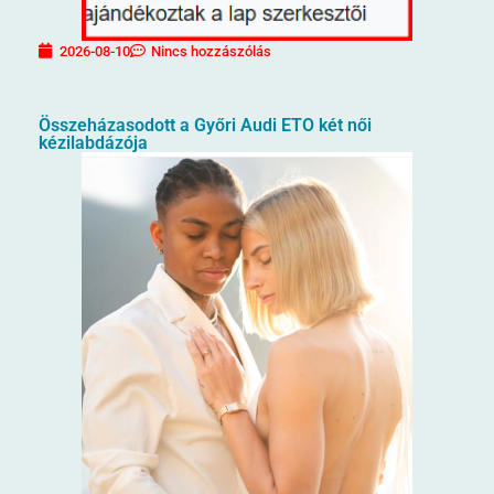
2026-08-10
Nincs hozzászólás
Összeházasodott a Győri Audi ETO két női
kézilabdázója