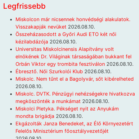
Legfrissebb
Miskolcon már nicsennek honvédségi alakulatok.
Visszakapják nevüket
2026.08.10.
Összeházasodott a Győri Audi ETO két női
kézilabdázója
2026.08.10.
Universitas Miskolcinensis Alapítvány volt
elnökének Dr. Világinak társaságában bukkant fel
Orbán Viktor egy trombita fesztiválon
2026.08.10.
Ébresztő. Női Szurkolói Klub
2026.08.10.
Miskolc. Nem tűnt el a Bagolyvár, sőt kibérelheted
2026.08.10.
Miskolc. DVTK. Pénzügyi nehézségekre hivatkozva
megköszönték a munkámat
2026.08.10.
Miskolci Pletyka. Pékséget nyit az Anyukám
mondta brigádja
2026.08.10.
Ekgázolták Janza Benedeket, az Élő Környezetért
Felelős Minisztérium főosztályvezetőjét
2026.08.10.