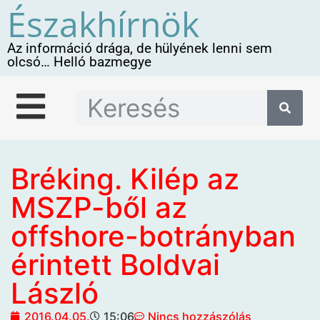
Északhírnök
Az információ drága, de hülyének lenni sem
olcsó… Helló bazmegye
Bréking. Kilép az
MSZP-ből az
offshore-botrányban
érintett Boldvai
László
2016.04.05.
15:06
Nincs hozzászólás