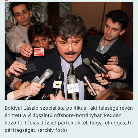
Boldvai László szocialista politikus
, aki felesége révén
érintett a világszintű offshore-botrányban kedden
közölte Tóbiás József pártelnökkel, hogy felfüggeszti
párttagságát. (archív fotó)