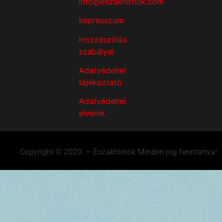
info@eszakhirnok.com
Impresszum
Hozzászólás
szabályai
Adatvédelmi
tájékoztató
Adatvédelmi
elveink
Copyright © 2020. – Északhírnök Minden jog fenntartva!