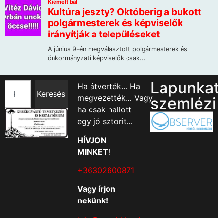
Lapunka
Ha átverték… Ha
Keresés
megvezették… Vagy
szemlézi
ha csak hallott
egy jó sztorit…
HÍVJON
MINKET!
+36302600871
Vagy írjon
nekünk!