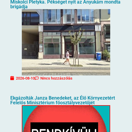
Miskolci Pletyka. Pékséget nyit az Anyukám mondta
brigádja
2026-08-10
Nincs hozzászólás
Ekgázolták Janza Benedeket, az Élő Környezetért
Felelős Minisztérium főosztályvezetőjét