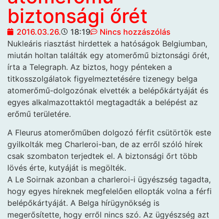
biztonsági őrét
2016.03.26.
18:19
Nincs hozzászólás
Nukleáris riasztást hirdettek
a hatóságok Belgiumban,
miután holtan találták egy atomerőmű biztonsági őrét,
írta a Telegraph. Az biztos, hogy pénteken a
titkosszolgálatok figyelmeztetésére tizenegy belga
atomerőmű-dolgozónak elvették a belépőkártyáját és
egyes alkalmazottaktól megtagadták a belépést az
erőmű területére.
A Fleurus atomerőműben dolgozó férfit csütörtök este
gyilkolták meg Charleroi-ban, de az erről szóló hírek
csak szombaton terjedtek el. A biztonsági őrt több
lövés érte, kutyáját is megölték.
A Le Soirnak azonban a charleroi-i ügyészség tagadta,
hogy egyes híreknek megfelelően ellopták volna a férfi
belépőkártyáját. A Belga hírügynökség is
megerősítette, hogy erről nincs szó. Az ügyészség azt