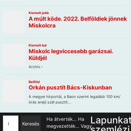
Lapunka
Ha átverték… Ha
Keresés
megvezették… Vagy
szemlézi