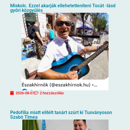
Miskolc. Ezzel akarják ellehetetleníteni Tocát -lásd
győri közgyűlés
2026-08-07
2 hozzászólás
Pedofília miatt elítélt tanárt szúrt ki Tusványoson
Szabó Tímea