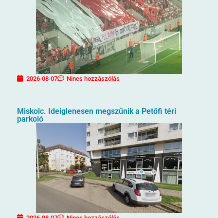
2026-08-07
Nincs hozzászólás
Miskolc. Ideiglenesen megszűnik a Petőfi téri
parkoló
2026-08-07
Nincs hozzászólás