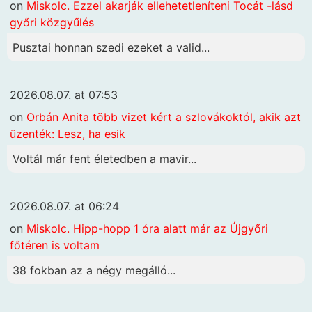
on
Miskolc. Ezzel akarják ellehetetleníteni Tocát -lásd
győri közgyűlés
Pusztai honnan szedi ezeket a valid...
2026.08.07. at 07:53
on
Orbán Anita több vizet kért a szlovákoktól, akik azt
üzenték: Lesz, ha esik
Voltál már fent életedben a mavir...
2026.08.07. at 06:24
on
Miskolc. Hipp-hopp 1 óra alatt már az Újgyőri
főtéren is voltam
38 fokban az a négy megálló...