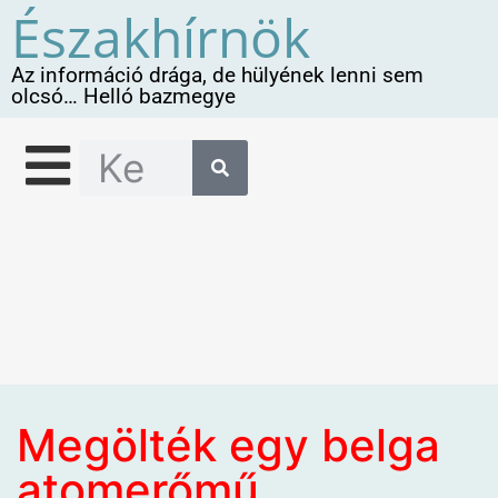
Északhírnök
Az információ drága, de hülyének lenni sem
olcsó… Helló bazmegye
Megölték egy belga
atomerőmű