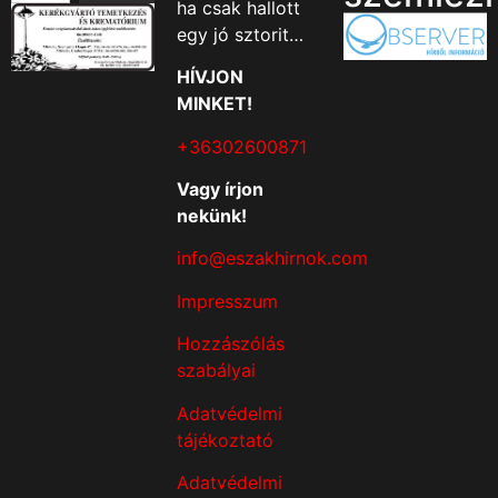
ha csak hallott
egy jó sztorit…
HÍVJON
MINKET!
+36302600871
Vagy írjon
nekünk!
info@eszakhirnok.com
Impresszum
Hozzászólás
szabályai
Adatvédelmi
tájékoztató
Adatvédelmi