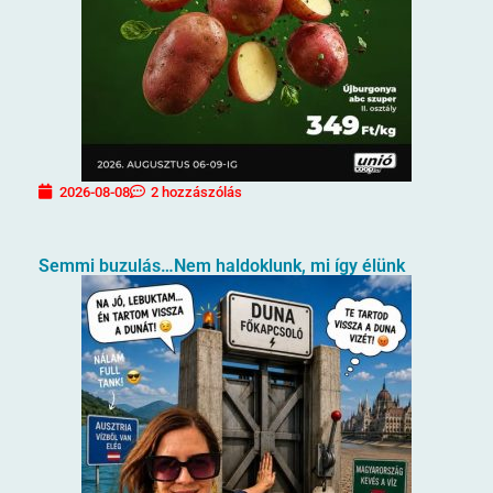
2026-08-08
2 hozzászólás
Semmi buzulás…Nem haldoklunk, mi így élünk