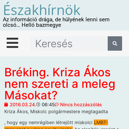
Északhírnök
Az információ drága, de hülyének lenni sem
olcsó… Helló bazmegye
Bréking. Kriza Ákos
nem szereti a meleg
Másokat?
2016.03.24.
06:45
Nincs hozzászólás
Kriza Ákos, Miskolc polgármestere megtagadta
, hogy egy nemrégiben létrejött miskolci
LMBT-