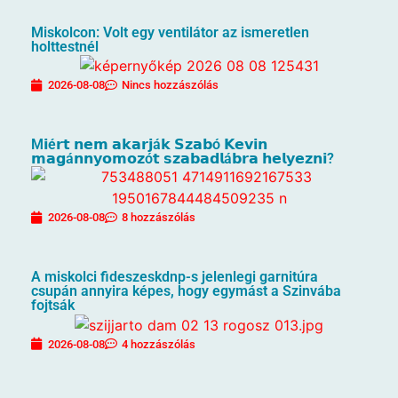
Miskolcon: Volt egy ventilátor az ismeretlen
holttestnél
2026-08-08
Nincs hozzászólás
M𝗶é𝗿𝘁 𝗻𝗲𝗺 𝗮𝗸𝗮𝗿𝗷á𝗸 𝗦𝘇𝗮𝗯ó 𝗞𝗲𝘃𝗶𝗻
𝗺𝗮𝗴á𝗻𝗻𝘆𝗼𝗺𝗼𝘇ó𝘁 𝘀𝘇𝗮𝗯𝗮𝗱𝗹á𝗯𝗿𝗮 𝗵𝗲𝗹𝘆𝗲𝘇𝗻𝗶?
2026-08-08
8 hozzászólás
A miskolci fideszeskdnp-s jelenlegi garnitúra
csupán annyira képes, hogy egymást a Szinvába
fojtsák
2026-08-08
4 hozzászólás