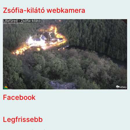
Zsófia-kilátó webkamera
Facebook
Legfrissebb