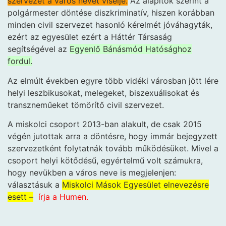
szervezet a város nevét viselje.
Az alapítók szerint a
polgármester döntése diszkriminatív, hiszen korábban
minden civil szervezet hasonló kérelmét jóváhagyták,
ezért az egyesület ezért a Háttér Társaság
segítségével az
Egyenlő Bánásmód Hatósághoz
fordul.
Az elmúlt években egyre több vidéki városban jött lére
helyi leszbikusokat, melegeket, biszexuálisokat és
transzneműeket tömörítő civil szervezet.
A miskolci csoport 2013-ban alakult, de csak 2015
végén jutottak arra a döntésre, hogy immár bejegyzett
szervezetként folytatnák tovább működésüket. Mivel a
csoport helyi kötődésű, egyértelmű volt számukra,
hogy nevükben a város neve is megjelenjen:
választásuk a
Miskolci Mások Egyesület elnevezésre
esett –
írja a Humen.