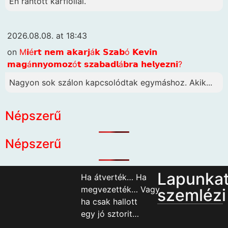
Én rántott karfiollal.
2026.08.08. at 18:43
on
M𝗶é𝗿𝘁 𝗻𝗲𝗺 𝗮𝗸𝗮𝗿𝗷á𝗸 𝗦𝘇𝗮𝗯ó 𝗞𝗲𝘃𝗶𝗻
𝗺𝗮𝗴á𝗻𝗻𝘆𝗼𝗺𝗼𝘇ó𝘁 𝘀𝘇𝗮𝗯𝗮𝗱𝗹á𝗯𝗿𝗮 𝗵𝗲𝗹𝘆𝗲𝘇𝗻𝗶?
Nagyon sok szálon kapcsolódtak egymáshoz. Akik...
Népszerű
Népszerű
Lapunka
Ha átverték… Ha
megvezették… Vagy
szemlézi
ha csak hallott
egy jó sztorit…