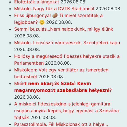
Eloltották a lángokat
2026.08.08.
Miskolc. Nagy tűz a DVTK Stadionnál
2026.08.08.
Friss újburgonya! 🥔 Ti mivel szeretitek a
legjobban? 😊
2026.08.08.
Semmi buzulás…Nem haldoklunk, mi így élünk
2026.08.08.
Miskolc. Lecsúszó városrészek. Szentpéteri kapu
2026.08.08.
Hollósy a megüresedő fideszes helyekre utazik a
Parlamentben
2026.08.08.
Miskolcon: Volt egy ventilátor az ismeretlen
holttestnél
2026.08.08.
M𝗶é𝗿𝘁 𝗻𝗲𝗺 𝗮𝗸𝗮𝗿𝗷á𝗸 𝗦𝘇𝗮𝗯ó 𝗞𝗲𝘃𝗶𝗻
𝗺𝗮𝗴á𝗻𝗻𝘆𝗼𝗺𝗼𝘇ó𝘁 𝘀𝘇𝗮𝗯𝗮𝗱𝗹á𝗯𝗿𝗮 𝗵𝗲𝗹𝘆𝗲𝘇𝗻𝗶?
2026.08.08.
A miskolci fideszeskdnp-s jelenlegi garnitúra
csupán annyira képes, hogy egymást a Szinvába
fojtsák
2026.08.08.
Parasztolimpia. Fél Miskolcnak ott a helye…