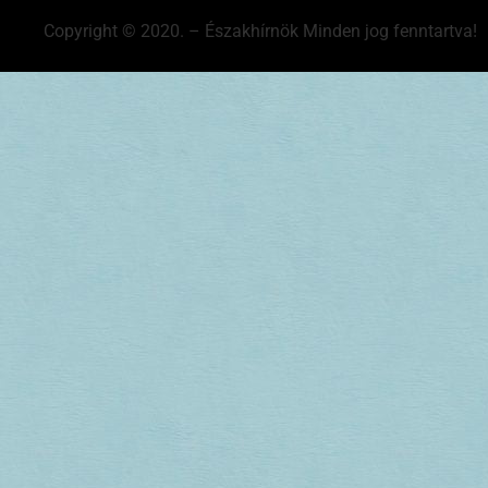
Copyright © 2020. – Északhírnök Minden jog fenntartva!