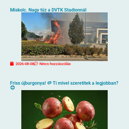
Miskolc. Nagy tűz a DVTK Stadionnál
2026-08-08
Nincs hozzászólás
Friss újburgonya! 🥔 Ti mivel szeretitek a legjobban?
😊