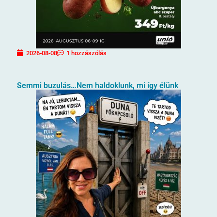
2026-08-08
1 hozzászólás
Semmi buzulás…Nem haldoklunk, mi így élünk