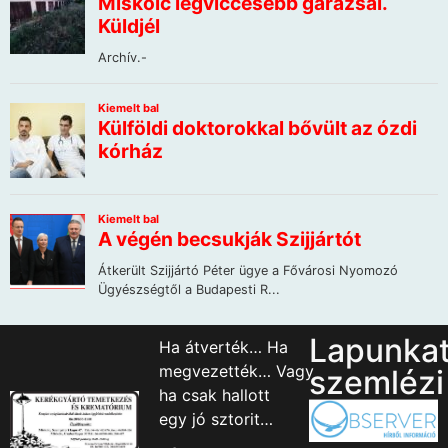
Lapunka
Ha átverték… Ha
megvezették… Vagy
szemlézi
ha csak hallott
egy jó sztorit…