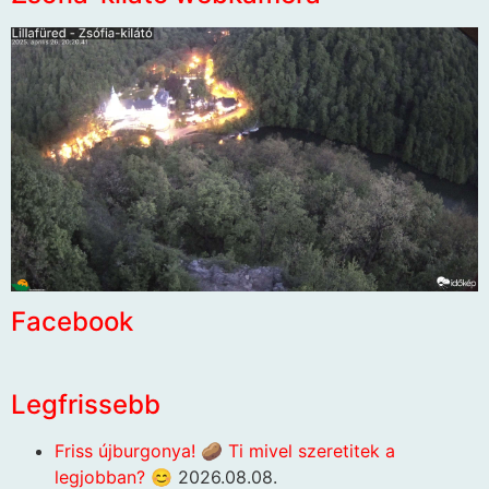
Facebook
Legfrissebb
Friss újburgonya! 🥔 Ti mivel szeretitek a
legjobban? 😊
2026.08.08.