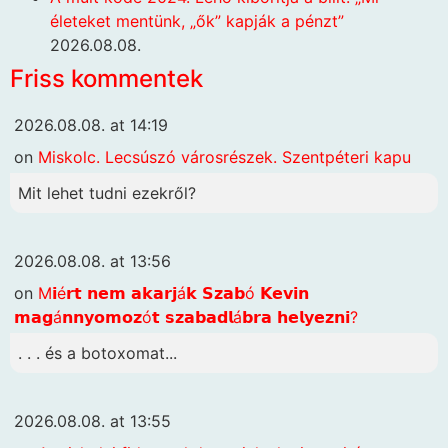
életeket mentünk, „ők” kapják a pénzt”
2026.08.08.
Friss kommentek
2026.08.08. at 14:19
on
Miskolc. Lecsúszó városrészek. Szentpéteri kapu
Mit lehet tudni ezekről?
2026.08.08. at 13:56
on
M𝗶é𝗿𝘁 𝗻𝗲𝗺 𝗮𝗸𝗮𝗿𝗷á𝗸 𝗦𝘇𝗮𝗯ó 𝗞𝗲𝘃𝗶𝗻
𝗺𝗮𝗴á𝗻𝗻𝘆𝗼𝗺𝗼𝘇ó𝘁 𝘀𝘇𝗮𝗯𝗮𝗱𝗹á𝗯𝗿𝗮 𝗵𝗲𝗹𝘆𝗲𝘇𝗻𝗶?
. . . és a botoxomat...
2026.08.08. at 13:55