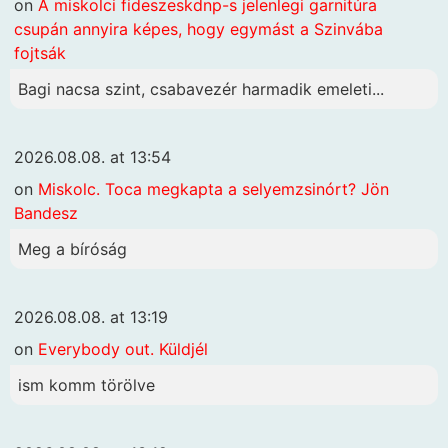
on
A miskolci fideszeskdnp-s jelenlegi garnitúra
csupán annyira képes, hogy egymást a Szinvába
fojtsák
Bagi nacsa szint, csabavezér harmadik emeleti...
2026.08.08. at 13:54
on
Miskolc. Toca megkapta a selyemzsinórt? Jön
Bandesz
Meg a bíróság
2026.08.08. at 13:19
on
Everybody out. Küldjél
ism komm törölve