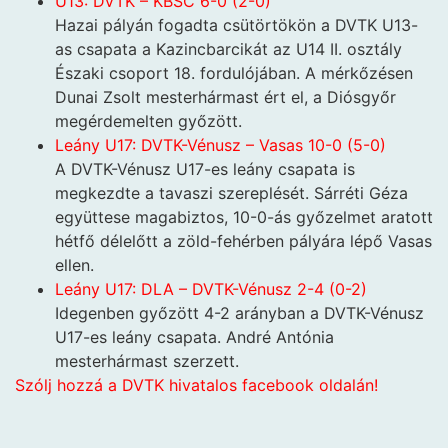
U13: DVTK – KBSC 6-0 (2-0)
Hazai pályán fogadta csütörtökön a DVTK U13-
as csapata a Kazincbarcikát az U14 II. osztály
Északi csoport 18. fordulójában. A mérkőzésen
Dunai Zsolt mesterhármast ért el, a Diósgyőr
megérdemelten győzött.
Leány U17: DVTK-Vénusz – Vasas 10-0 (5-0)
A DVTK-Vénusz U17-es leány csapata is
megkezdte a tavaszi szereplését. Sárréti Géza
együttese magabiztos, 10-0-ás győzelmet aratott
hétfő délelőtt a zöld-fehérben pályára lépő Vasas
ellen.
Leány U17: DLA – DVTK-Vénusz 2-4 (0-2)
Idegenben győzött 4-2 arányban a DVTK-Vénusz
U17-es leány csapata. André Antónia
mesterhármast szerzett.
Szólj hozzá a DVTK hivatalos facebook oldalán!