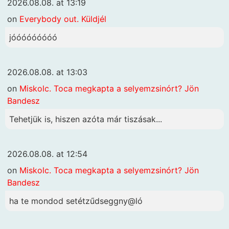
2026.08.08. at 13:19
on
Everybody out. Küldjél
jóóóóóóóóó
2026.08.08. at 13:03
on
Miskolc. Toca megkapta a selyemzsinórt? Jön
Bandesz
Tehetjük is, hiszen azóta már tiszásak...
2026.08.08. at 12:54
on
Miskolc. Toca megkapta a selyemzsinórt? Jön
Bandesz
ha te mondod setétzűdseggny@ló