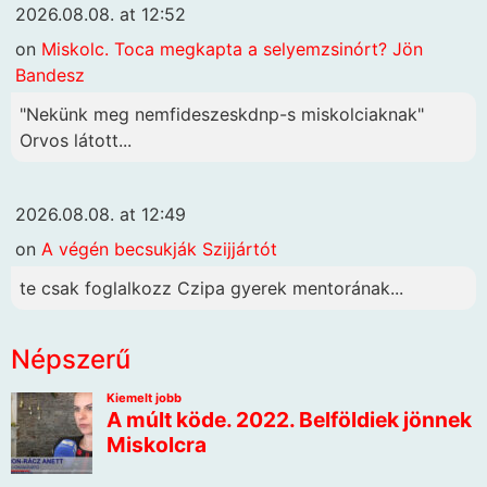
2026.08.08. at 12:52
on
Miskolc. Toca megkapta a selyemzsinórt? Jön
Bandesz
"Nekünk meg nemfideszeskdnp-s miskolciaknak"
Orvos látott...
2026.08.08. at 12:49
on
A végén becsukják Szijjártót
te csak foglalkozz Czipa gyerek mentorának...
Népszerű