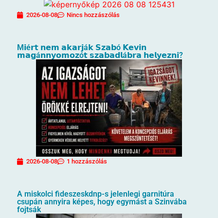
2026-08-08
Nincs hozzászólás
M𝗶é𝗿𝘁 𝗻𝗲𝗺 𝗮𝗸𝗮𝗿𝗷á𝗸 𝗦𝘇𝗮𝗯ó 𝗞𝗲𝘃𝗶𝗻
𝗺𝗮𝗴á𝗻𝗻𝘆𝗼𝗺𝗼𝘇ó𝘁 𝘀𝘇𝗮𝗯𝗮𝗱𝗹á𝗯𝗿𝗮 𝗵𝗲𝗹𝘆𝗲𝘇𝗻𝗶?
2026-08-08
1 hozzászólás
A miskolci fideszeskdnp-s jelenlegi garnitúra
csupán annyira képes, hogy egymást a Szinvába
fojtsák