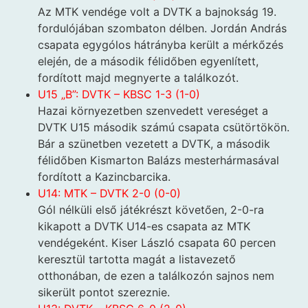
Az MTK vendége volt a DVTK a bajnokság 19.
fordulójában szombaton délben. Jordán András
csapata egygólos hátrányba került a mérkőzés
elején, de a második félidőben egyenlített,
fordított majd megnyerte a találkozót.
U15 „B”: DVTK – KBSC 1-3 (1-0)
Hazai környezetben szenvedett vereséget a
DVTK U15 második számú csapata csütörtökön.
Bár a szünetben vezetett a DVTK, a második
félidőben Kismarton Balázs mesterhármasával
fordított a Kazincbarcika.
U14: MTK – DVTK 2-0 (0-0)
Gól nélküli első játékrészt követően, 2-0-ra
kikapott a DVTK U14-es csapata az MTK
vendégeként. Kiser László csapata 60 percen
keresztül tartotta magát a listavezető
otthonában, de ezen a találkozón sajnos nem
sikerült pontot szereznie.