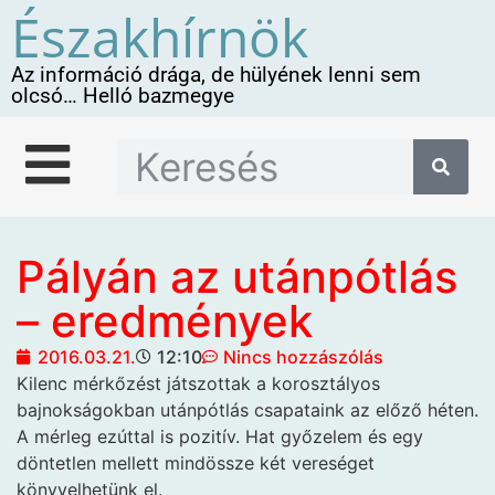
Északhírnök
Az információ drága, de hülyének lenni sem
olcsó… Helló bazmegye
Pályán az utánpótlás
– eredmények
2016.03.21.
12:10
Nincs hozzászólás
Kilenc mérkőzést játszottak a
korosztályos
bajnokságokban utánpótlás csapataink az előző héten.
A mérleg ezúttal is pozitív. Hat győzelem és egy
döntetlen mellett mindössze két vereséget
könyvelhetünk el.