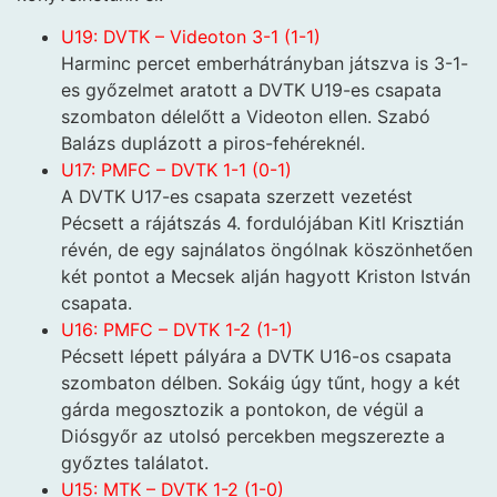
U19: DVTK – Videoton 3-1 (1-1)
Harminc percet emberhátrányban játszva is 3-1-
es győzelmet aratott a DVTK U19-es csapata
szombaton délelőtt a Videoton ellen. Szabó
Balázs duplázott a piros-fehéreknél.
U17: PMFC – DVTK 1-1 (0-1)
A DVTK U17-es csapata szerzett vezetést
Pécsett a rájátszás 4. fordulójában Kitl Krisztián
révén, de egy sajnálatos öngólnak köszönhetően
két pontot a Mecsek alján hagyott Kriston István
csapata.
U16: PMFC – DVTK 1-2 (1-1)
Pécsett lépett pályára a DVTK U16-os csapata
szombaton délben. Sokáig úgy tűnt, hogy a két
gárda megosztozik a pontokon, de végül a
Diósgyőr az utolsó percekben megszerezte a
győztes találatot.
U15: MTK – DVTK 1-2 (1-0)