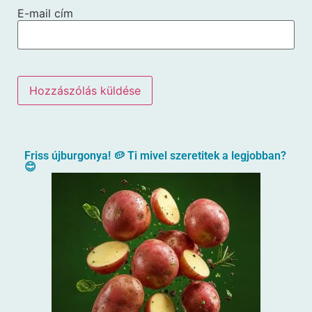
E-mail cím
Friss újburgonya! 🥔 Ti mivel szeretitek a legjobban?
😊