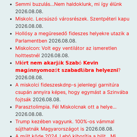
Semmi buzulás…Nem haldoklunk, mi így élünk
2026.08.08.
Miskolc. Lecsúszó városrészek. Szentpéteri kapu
2026.08.08.
Hollósy a megüresedő fideszes helyekre utazik a
Parlamentben
2026.08.08.
Miskolcon: Volt egy ventilátor az ismeretlen
holttestnél
2026.08.08.
M𝗶é𝗿𝘁 𝗻𝗲𝗺 𝗮𝗸𝗮𝗿𝗷á𝗸 𝗦𝘇𝗮𝗯ó 𝗞𝗲𝘃𝗶𝗻
𝗺𝗮𝗴á𝗻𝗻𝘆𝗼𝗺𝗼𝘇ó𝘁 𝘀𝘇𝗮𝗯𝗮𝗱𝗹á𝗯𝗿𝗮 𝗵𝗲𝗹𝘆𝗲𝘇𝗻𝗶?
2026.08.08.
A miskolci fideszeskdnp-s jelenlegi garnitúra
csupán annyira képes, hogy egymást a Szinvába
fojtsák
2026.08.08.
Parasztolimpia. Fél Miskolcnak ott a helye…
2026.08.08.
Trump kezében vagyunk. 100%-os vámmal
sújthatnák Magyarországot is
2026.08.08.
A múlt köde 2024. Lehó kiborítja a bilit. „Mi