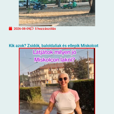
2026-08-09
5 hozzászólás
Kik azok? Zsidók, baloldaliak és ellepik Miskolcot