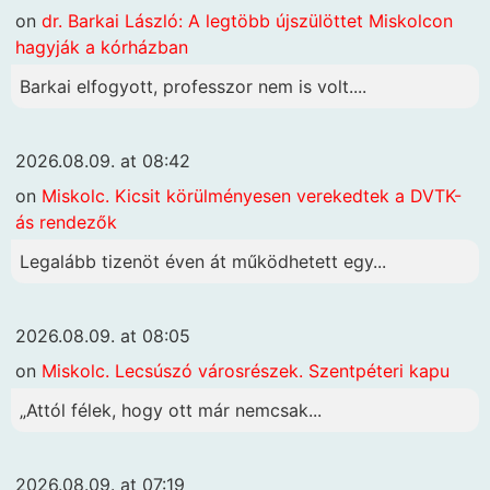
on
dr. Barkai László: A legtöbb újszülöttet Miskolcon
hagyják a kórházban
Barkai elfogyott, professzor nem is volt....
2026.08.09. at 08:42
on
Miskolc. Kicsit körülményesen verekedtek a DVTK-
ás rendezők
Legalább tizenöt éven át működhetett egy...
2026.08.09. at 08:05
on
Miskolc. Lecsúszó városrészek. Szentpéteri kapu
„Attól félek, hogy ott már nemcsak...
2026.08.09. at 07:19