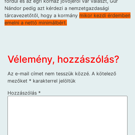
fordul és az egri kórház jövőjéről vár választ, Gúr
Nándor pedig azt kérdezi a nemzetgazdasági
tárcavezetőtől, hogy a kormány
mikor kezdi érdemben
emelni a nettó minimálbért.
Vélemény, hozzászólás?
Az e-mail címet nem tesszük közzé.
A kötelező
mezőket
*
karakterrel jelöltük
Hozzászólás
*