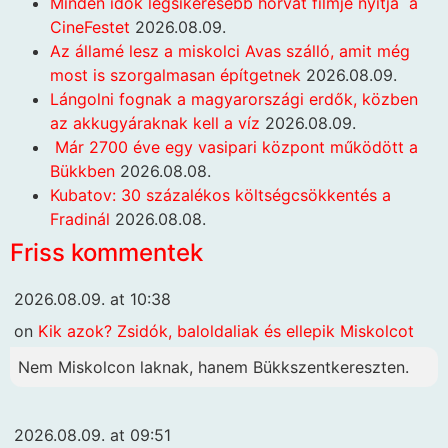
Minden idők legsikeresebb horvát filmje nyitja a
CineFestet
2026.08.09.
Az államé lesz a miskolci Avas szálló, amit még
most is szorgalmasan építgetnek
2026.08.09.
Lángolni fognak a magyarországi erdők, közben
az akkugyáraknak kell a víz
2026.08.09.
Már 2700 éve egy vasipari központ működött a
Bükkben
2026.08.08.
Kubatov: 30 százalékos költségcsökkentés a
Fradinál
2026.08.08.
Friss kommentek
2026.08.09. at 10:38
on
Kik azok? Zsidók, baloldaliak és ellepik Miskolcot
Nem Miskolcon laknak, hanem Bükkszentkereszten.
2026.08.09. at 09:51