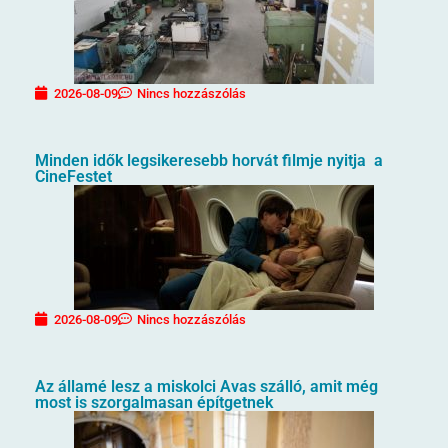
2026-08-09
Nincs hozzászólás
Minden idők legsikeresebb horvát filmje nyitja a
CineFestet
2026-08-09
Nincs hozzászólás
Az államé lesz a miskolci Avas szálló, amit még
most is szorgalmasan építgetnek