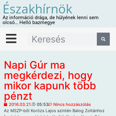
Északhírnök
Az információ drága, de hülyének lenni sem
olcsó… Helló bazmegye
Napi Gúr ma
megkérdezi, hogy
mikor kapunk több
pénzt
2016.03.21.
05:53
Nincs hozzászólás
Az MSZP-ből Korózs
Lajos szintén Balog Zoltánhoz