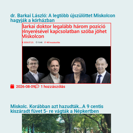
dr. Barkai László: A legtöbb újszülöttet Miskolcon
hagyják a kórházban
2026-08-09
1 hozzászólás
Miskolc. Korábban azt hazudták…A 9 centis
kiszáradt füvet 5- re vágták a Népkertben