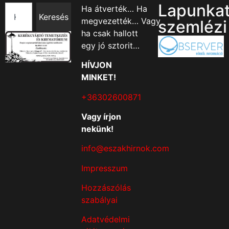
Lapunka
Ha átverték… Ha
Keresés
megvezették… Vagy
szemlézi
ha csak hallott
egy jó sztorit…
HÍVJON
MINKET!
+36302600871
Vagy írjon
nekünk!
info@eszakhirnok.com
Impresszum
Hozzászólás
szabályai
Adatvédelmi