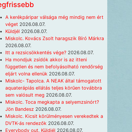
egfrissebb
A kerékpáripar válsága még mindig nem ért
véget
2026.08.07.
Küldjél
2026.08.07.
Miskolc. Kovács Zsolt haragszik Bíró Márkra
2026.08.07.
Itt a rezsicsökkentés vége?
2026.08.07.
Ha mondjuk zsídók akkor is az itteni
független és nem befolyásolható rendőrség
eljárt volna ellenük
2026.08.07.
Miskolc- Tapolca. A NEAK által támogatott
aquaterápiás ellátás teljes körűen továbbra
sem valósult meg
2026.08.07.
Miskolc. Toca megkapta a selyemzsinórt?
Jön Bandesz
2026.08.07.
Miskolc. Kicsit körülményesen verekedtek a
DVTK-ás rendezők
2026.08.07.
Everybody out. Küldjél
2026.08.07.