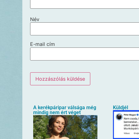
Név
E-mail cím
A kerékpáripar válsága még
Küldjél
mindig nem ért véget