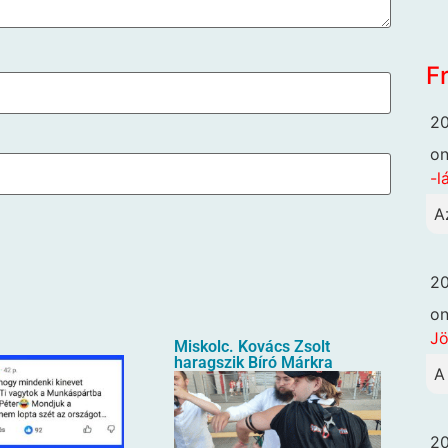
F
20
o
-l
A
20
o
Jö
Miskolc. Kovács Zsolt
haragszik Bíró Márkra
A
20