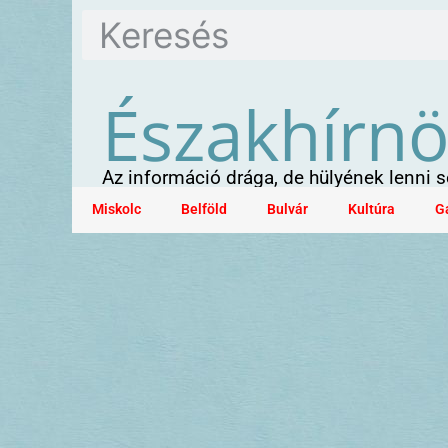
Északhírn
Az információ drága, de hülyének lenni
Miskolc
Belföld
Bulvár
Kultúra
G