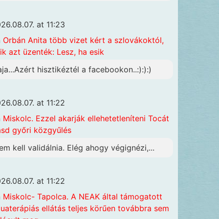
26.08.07. at 11:23
n
Orbán Anita több vizet kért a szlovákoktól,
ik azt üzenték: Lesz, ha esik
aja...Azért hisztikéztél a facebookon..:):):)
26.08.07. at 11:22
n
Miskolc. Ezzel akarják ellehetetleníteni Tocát
ásd győri közgyűlés
em kell validálnia. Elég ahogy végignézi,...
26.08.07. at 11:22
n
Miskolc- Tapolca. A NEAK által támogatott
uaterápiás ellátás teljes körűen továbbra sem