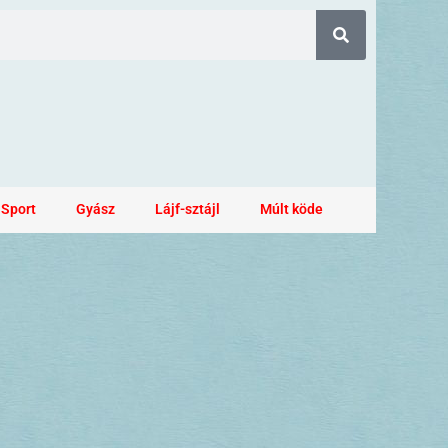
Sport
Gyász
Lájf-sztájl
Múlt köde