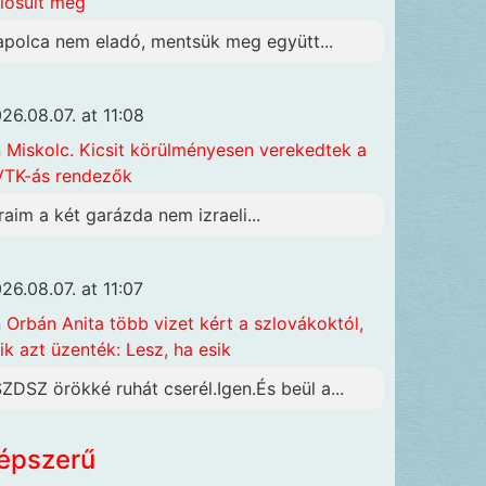
lósult meg
apolca nem eladó, mentsük meg együtt...
26.08.07. at 11:08
n
Miskolc. Kicsit körülményesen verekedtek a
TK-ás rendezők
raim a két garázda nem izraeli...
26.08.07. at 11:07
n
Orbán Anita több vizet kért a szlovákoktól,
ik azt üzenték: Lesz, ha esik
SZDSZ örökké ruhát cserél.Igen.És beül a...
épszerű