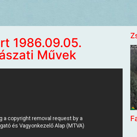
Z
t 1986.09.05.
hászati Művek
F