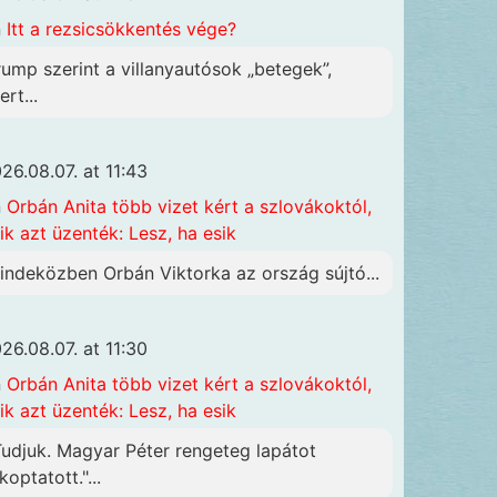
n
Itt a rezsicsökkentés vége?
rump szerint a villanyautósok „betegek”,
rt...
26.08.07. at 11:43
n
Orbán Anita több vizet kért a szlovákoktól,
ik azt üzenték: Lesz, ha esik
indeközben Orbán Viktorka az ország sújtó...
26.08.07. at 11:30
n
Orbán Anita több vizet kért a szlovákoktól,
ik azt üzenték: Lesz, ha esik
Tudjuk. Magyar Péter rengeteg lapátot
koptatott."...