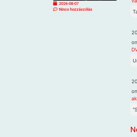
va
2026-08-07
Nincs hozzászólás
T
20
o
DV
U
20
o
ak
"
N