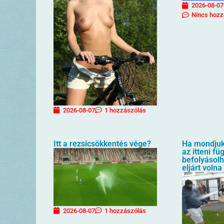
2026-08-07
Nincs hozz
2026-08-07
1 hozzászólás
Itt a rezsicsökkentés vége?
Ha mondjuk 
az itteni f
befolyásol
eljárt volna
2026-08-07
1 hozzászólás