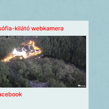
sófia-kilátó webkamera
acebook