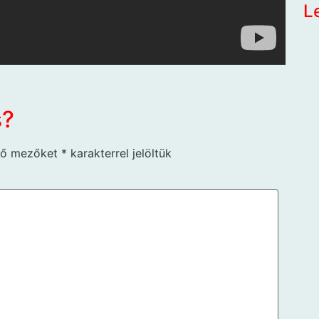
L
s?
ző mezőket
*
karakterrel jelöltük