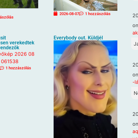
2026-08-07
1 hozzászólás
20
ászólás
o
ak
sit
Everybody out. Küldjél
sen verekedtek
J
rendezők
20
1 hozzászólás
o
-l
N
20
o
aq