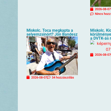
2026-08-07
Nincs hozz
Miskolc. Toca megkapta a
Miskolc. Kic
selyemzsinórt? Jön Bandesz
körülménye
a DVTK-ás 
2026-08-07
2026-08-07
34 hozzászólás