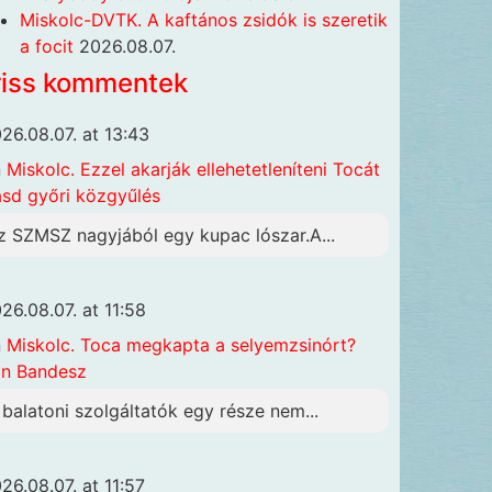
Miskolc-DVTK. A kaftános zsidók is szeretik
a focit
2026.08.07.
riss kommentek
26.08.07. at 13:43
n
Miskolc. Ezzel akarják ellehetetleníteni Tocát
ásd győri közgyűlés
z SZMSZ nagyjából egy kupac lószar.A...
26.08.07. at 11:58
n
Miskolc. Toca megkapta a selyemzsinórt?
n Bandesz
 balatoni szolgáltatók egy része nem...
26.08.07. at 11:57