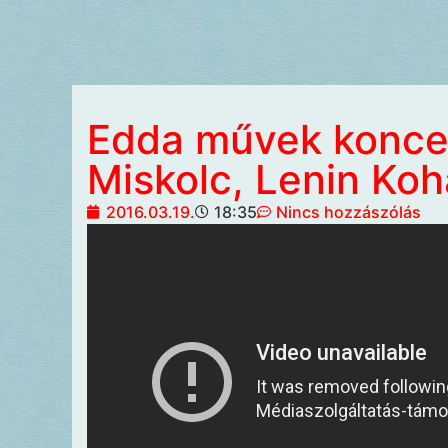
Edda művek koncer
Miskolc, Lenin Ko
2016.03.19.
18:35
Nincs hozzászólás