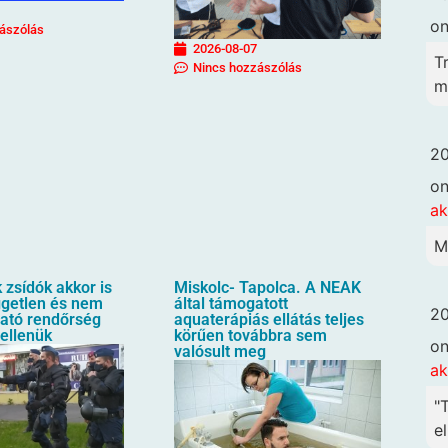
o
ászólás
2026-08-07
T
Nincs hozzászólás
me
20
o
ak
M
zsídók akkor is
Miskolc- Tapolca. A NEAK
üggetlen és nem
által támogatott
20
ható rendőrség
aquaterápiás ellátás teljes
 ellenük
körűen továbbra sem
o
valósult meg
ak
"
el