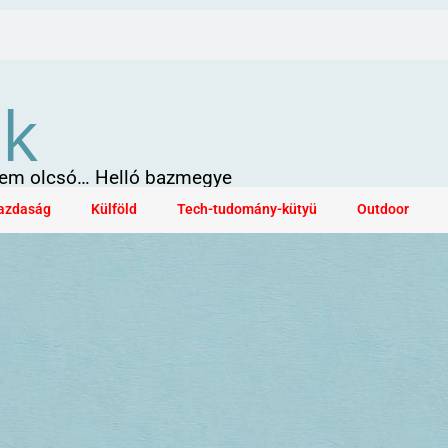
ök
 sem olcsó… Helló bazmegye
azdaság
Külföld
Tech-tudomány-kütyü
Outdoor