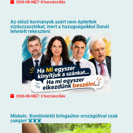
2026-08-08
8 hozzászólás
Az előző kormányok azért nem építettek
vízduzzasztókat, mert a hazugságaikkal Dunát
lehetett rekeszteni
2026-08-08
2 hozzászólás
Miskolc. Komlóstetői bringaúton országútival csak
csínján! ☠️☠️☠️