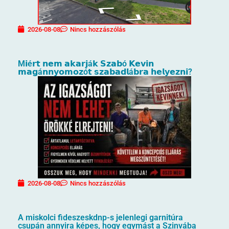
2026-08-08
Nincs hozzászólás
M𝗶é𝗿𝘁 𝗻𝗲𝗺 𝗮𝗸𝗮𝗿𝗷á𝗸 𝗦𝘇𝗮𝗯ó 𝗞𝗲𝘃𝗶𝗻
𝗺𝗮𝗴á𝗻𝗻𝘆𝗼𝗺𝗼𝘇ó𝘁 𝘀𝘇𝗮𝗯𝗮𝗱𝗹á𝗯𝗿𝗮 𝗵𝗲𝗹𝘆𝗲𝘇𝗻𝗶?
2026-08-08
Nincs hozzászólás
A miskolci fideszeskdnp-s jelenlegi garnitúra
csupán annyira képes, hogy egymást a Szinvába