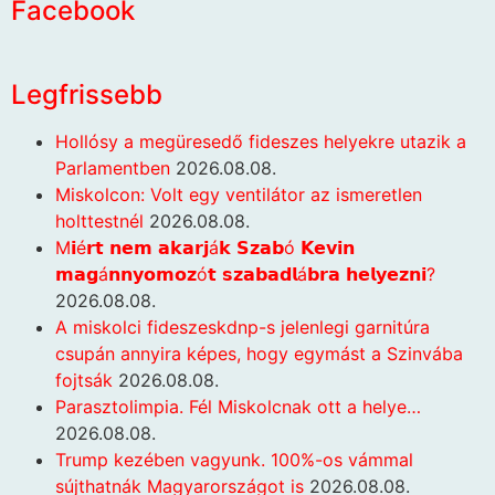
Facebook
Legfrissebb
Hollósy a megüresedő fideszes helyekre utazik a
Parlamentben
2026.08.08.
Miskolcon: Volt egy ventilátor az ismeretlen
holttestnél
2026.08.08.
M𝗶é𝗿𝘁 𝗻𝗲𝗺 𝗮𝗸𝗮𝗿𝗷á𝗸 𝗦𝘇𝗮𝗯ó 𝗞𝗲𝘃𝗶𝗻
𝗺𝗮𝗴á𝗻𝗻𝘆𝗼𝗺𝗼𝘇ó𝘁 𝘀𝘇𝗮𝗯𝗮𝗱𝗹á𝗯𝗿𝗮 𝗵𝗲𝗹𝘆𝗲𝘇𝗻𝗶?
2026.08.08.
A miskolci fideszeskdnp-s jelenlegi garnitúra
csupán annyira képes, hogy egymást a Szinvába
fojtsák
2026.08.08.
Parasztolimpia. Fél Miskolcnak ott a helye…
2026.08.08.
Trump kezében vagyunk. 100%-os vámmal
sújthatnák Magyarországot is
2026.08.08.