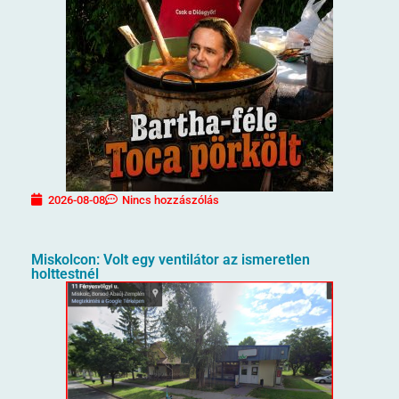
2026-08-08
Nincs hozzászólás
Miskolcon: Volt egy ventilátor az ismeretlen
holttestnél