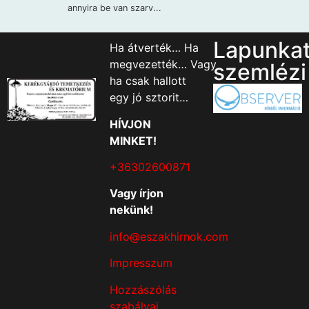
Lapunka
Ha átverték… Ha
megvezették… Vagy
szemlézi
ha csak hallott
egy jó sztorit…
HÍVJON
MINKET!
+36302600871
Vagy írjon
nekünk!
info@eszakhirnok.com
Impresszum
Hozzászólás
szabályai