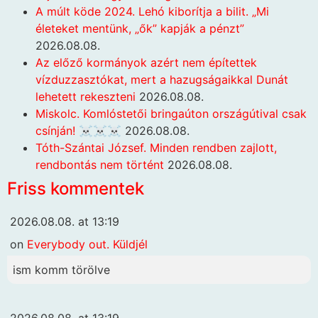
A múlt köde 2024. Lehó kiborítja a bilit. „Mi
életeket mentünk, „ők” kapják a pénzt”
2026.08.08.
Az előző kormányok azért nem építettek
vízduzzasztókat, mert a hazugságaikkal Dunát
lehetett rekeszteni
2026.08.08.
Miskolc. Komlóstetői bringaúton országútival csak
csínján! ☠️☠️☠️
2026.08.08.
Tóth-Szántai József. Minden rendben zajlott,
rendbontás nem történt
2026.08.08.
Friss kommentek
2026.08.08. at 13:19
on
Everybody out. Küldjél
ism komm törölve
2026.08.08. at 13:19