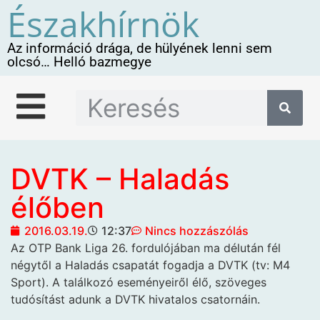
Északhírnök
Az információ drága, de hülyének lenni sem
olcsó… Helló bazmegye
DVTK – Haladás
élőben
2016.03.19.
12:37
Nincs hozzászólás
Az OTP Bank Liga 26. fordulójában ma
délután fél
négytől a Haladás csapatát fogadja a DVTK (tv: M4
Sport). A találkozó eseményeiről élő, szöveges
tudósítást adunk a DVTK hivatalos csatornáin.