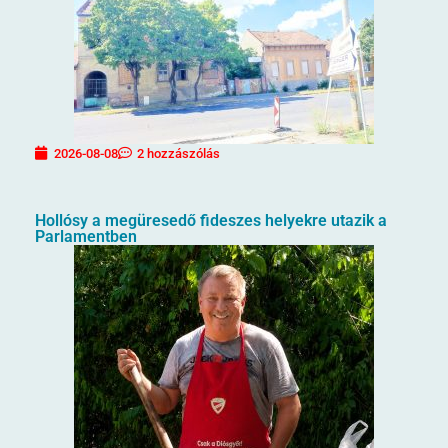
2026-08-08
2 hozzászólás
Hollósy a megüresedő fideszes helyekre utazik a
Parlamentben