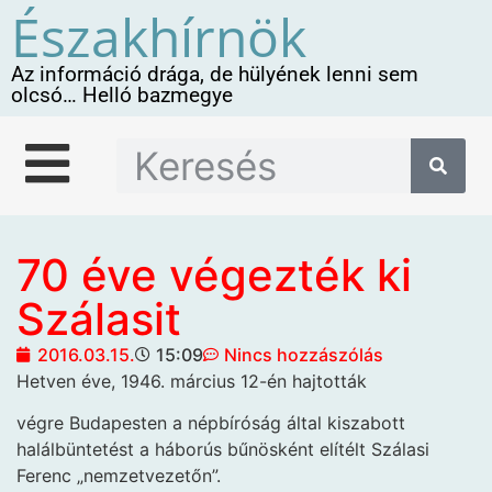
Északhírnök
Az információ drága, de hülyének lenni sem
olcsó… Helló bazmegye
70 éve végezték ki
Szálasit
2016.03.15.
15:09
Nincs hozzászólás
Hetven éve, 1946. március 12-én hajtották
végre Budapesten a népbíróság által kiszabott
halálbüntetést a háborús bűnösként elítélt Szálasi
Ferenc „nemzetvezetőn”.