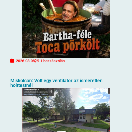
2026-08-08
1 hozzászólás
Miskolcon: Volt egy ventilátor az ismeretlen
holttestnél