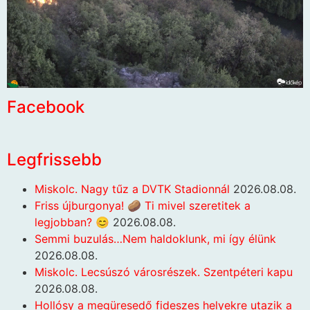
Facebook
Legfrissebb
Miskolc. Nagy tűz a DVTK Stadionnál
2026.08.08.
Friss újburgonya! 🥔 Ti mivel szeretitek a
legjobban? 😊
2026.08.08.
Semmi buzulás…Nem haldoklunk, mi így élünk
2026.08.08.
Miskolc. Lecsúszó városrészek. Szentpéteri kapu
2026.08.08.
Hollósy a megüresedő fideszes helyekre utazik a