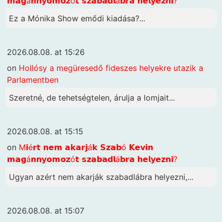
𝗺𝗮𝗴á𝗻𝗻𝘆𝗼𝗺𝗼𝘇ó𝘁 𝘀𝘇𝗮𝗯𝗮𝗱𝗹á𝗯𝗿𝗮 𝗵𝗲𝗹𝘆𝗲𝘇𝗻𝗶?
Ez a Mónika Show emődi kiadása?...
2026.08.08. at 15:26
on
Hollósy a megüresedő fideszes helyekre utazik a
Parlamentben
Szeretné, de tehetségtelen, árulja a lomjait...
2026.08.08. at 15:15
on
M𝗶é𝗿𝘁 𝗻𝗲𝗺 𝗮𝗸𝗮𝗿𝗷á𝗸 𝗦𝘇𝗮𝗯ó 𝗞𝗲𝘃𝗶𝗻
𝗺𝗮𝗴á𝗻𝗻𝘆𝗼𝗺𝗼𝘇ó𝘁 𝘀𝘇𝗮𝗯𝗮𝗱𝗹á𝗯𝗿𝗮 𝗵𝗲𝗹𝘆𝗲𝘇𝗻𝗶?
Ugyan azért nem akarják szabadlábra helyezni,...
2026.08.08. at 15:07