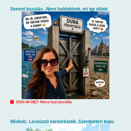
Semmi buzulás…Nem haldoklunk, mi így élünk
2026-08-08
Nincs hozzászólás
Miskolc. Lecsúszó városrészek. Szentpéteri kapu