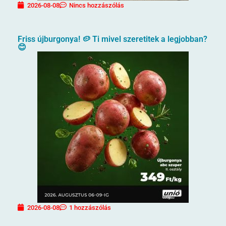
2026-08-08
Nincs hozzászólás
Friss újburgonya! 🥔 Ti mivel szeretitek a legjobban?
😊
2026-08-08
1 hozzászólás