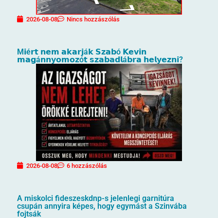
2026-08-08
Nincs hozzászólás
M𝗶é𝗿𝘁 𝗻𝗲𝗺 𝗮𝗸𝗮𝗿𝗷á𝗸 𝗦𝘇𝗮𝗯ó 𝗞𝗲𝘃𝗶𝗻
𝗺𝗮𝗴á𝗻𝗻𝘆𝗼𝗺𝗼𝘇ó𝘁 𝘀𝘇𝗮𝗯𝗮𝗱𝗹á𝗯𝗿𝗮 𝗵𝗲𝗹𝘆𝗲𝘇𝗻𝗶?
2026-08-08
6 hozzászólás
A miskolci fideszeskdnp-s jelenlegi garnitúra
csupán annyira képes, hogy egymást a Szinvába
fojtsák