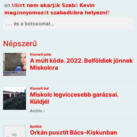
on
M𝗶é𝗿𝘁 𝗻𝗲𝗺 𝗮𝗸𝗮𝗿𝗷á𝗸 𝗦𝘇𝗮𝗯ó 𝗞𝗲𝘃𝗶𝗻
𝗺𝗮𝗴á𝗻𝗻𝘆𝗼𝗺𝗼𝘇ó𝘁 𝘀𝘇𝗮𝗯𝗮𝗱𝗹á𝗯𝗿𝗮 𝗵𝗲𝗹𝘆𝗲𝘇𝗻𝗶?
. . . és a botoxomat...
Népszerű