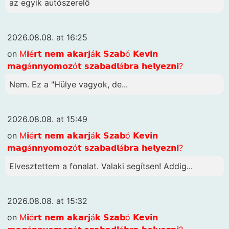
az egyik autószerelő
2026.08.08. at 16:25
on
M𝗶é𝗿𝘁 𝗻𝗲𝗺 𝗮𝗸𝗮𝗿𝗷á𝗸 𝗦𝘇𝗮𝗯ó 𝗞𝗲𝘃𝗶𝗻
𝗺𝗮𝗴á𝗻𝗻𝘆𝗼𝗺𝗼𝘇ó𝘁 𝘀𝘇𝗮𝗯𝗮𝗱𝗹á𝗯𝗿𝗮 𝗵𝗲𝗹𝘆𝗲𝘇𝗻𝗶?
Nem. Ez a "Hülye vagyok, de...
2026.08.08. at 15:49
on
M𝗶é𝗿𝘁 𝗻𝗲𝗺 𝗮𝗸𝗮𝗿𝗷á𝗸 𝗦𝘇𝗮𝗯ó 𝗞𝗲𝘃𝗶𝗻
𝗺𝗮𝗴á𝗻𝗻𝘆𝗼𝗺𝗼𝘇ó𝘁 𝘀𝘇𝗮𝗯𝗮𝗱𝗹á𝗯𝗿𝗮 𝗵𝗲𝗹𝘆𝗲𝘇𝗻𝗶?
Elvesztettem a fonalat. Valaki segítsen! Addig...
2026.08.08. at 15:32
on
M𝗶é𝗿𝘁 𝗻𝗲𝗺 𝗮𝗸𝗮𝗿𝗷á𝗸 𝗦𝘇𝗮𝗯ó 𝗞𝗲𝘃𝗶𝗻