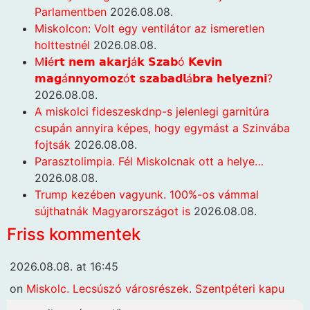
Parlamentben
2026.08.08.
Miskolcon: Volt egy ventilátor az ismeretlen
holttestnél
2026.08.08.
M𝗶é𝗿𝘁 𝗻𝗲𝗺 𝗮𝗸𝗮𝗿𝗷á𝗸 𝗦𝘇𝗮𝗯ó 𝗞𝗲𝘃𝗶𝗻
𝗺𝗮𝗴á𝗻𝗻𝘆𝗼𝗺𝗼𝘇ó𝘁 𝘀𝘇𝗮𝗯𝗮𝗱𝗹á𝗯𝗿𝗮 𝗵𝗲𝗹𝘆𝗲𝘇𝗻𝗶?
2026.08.08.
A miskolci fideszeskdnp-s jelenlegi garnitúra
csupán annyira képes, hogy egymást a Szinvába
fojtsák
2026.08.08.
Parasztolimpia. Fél Miskolcnak ott a helye…
2026.08.08.
Trump kezében vagyunk. 100%-os vámmal
sújthatnák Magyarországot is
2026.08.08.
Friss kommentek
2026.08.08. at 16:45
on
Miskolc. Lecsúszó városrészek. Szentpéteri kapu