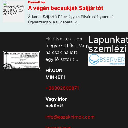
Lapunka
Ha átverték… Ha
megvezették… Vagy
szemlézi
ha csak hallott
egy jó sztorit…
HÍVJON
MINKET!
+36302600871
Vagy írjon
nekünk!
info@eszakhirnok.com
Impresszum