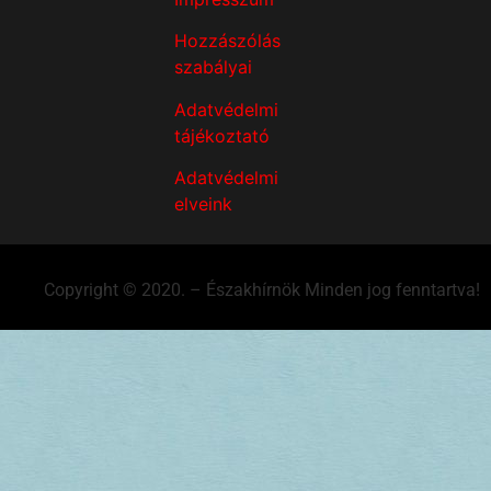
Hozzászólás
szabályai
Adatvédelmi
tájékoztató
Adatvédelmi
elveink
Copyright © 2020. – Északhírnök Minden jog fenntartva!