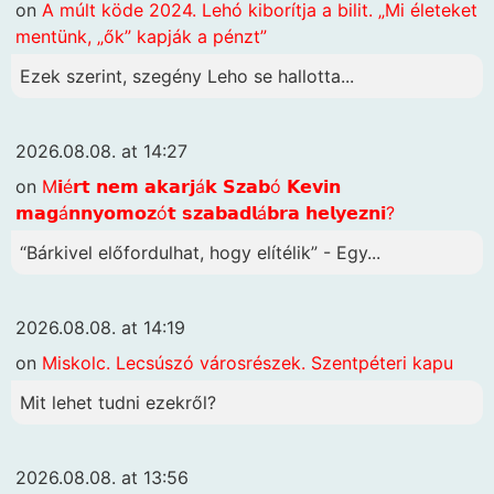
on
A múlt köde 2024. Lehó kiborítja a bilit. „Mi életeket
mentünk, „ők” kapják a pénzt”
Ezek szerint, szegény Leho se hallotta...
2026.08.08. at 14:27
on
M𝗶é𝗿𝘁 𝗻𝗲𝗺 𝗮𝗸𝗮𝗿𝗷á𝗸 𝗦𝘇𝗮𝗯ó 𝗞𝗲𝘃𝗶𝗻
𝗺𝗮𝗴á𝗻𝗻𝘆𝗼𝗺𝗼𝘇ó𝘁 𝘀𝘇𝗮𝗯𝗮𝗱𝗹á𝗯𝗿𝗮 𝗵𝗲𝗹𝘆𝗲𝘇𝗻𝗶?
“Bárkivel előfordulhat, hogy elítélik” - Egy...
2026.08.08. at 14:19
on
Miskolc. Lecsúszó városrészek. Szentpéteri kapu
Mit lehet tudni ezekről?
2026.08.08. at 13:56