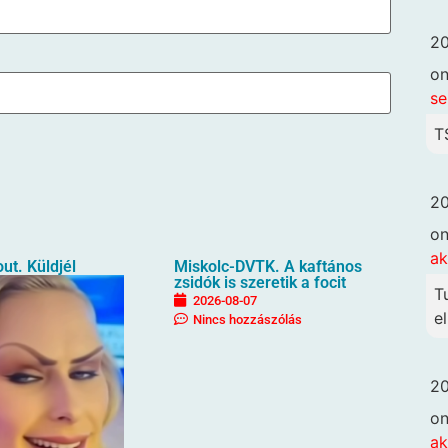
20
o
se
T
20
o
ak
ut. Küldjél
Miskolc-DVTK. A kaftános
zsidók is szeretik a focit
T
2026-08-07
el
Nincs hozzászólás
20
o
ak