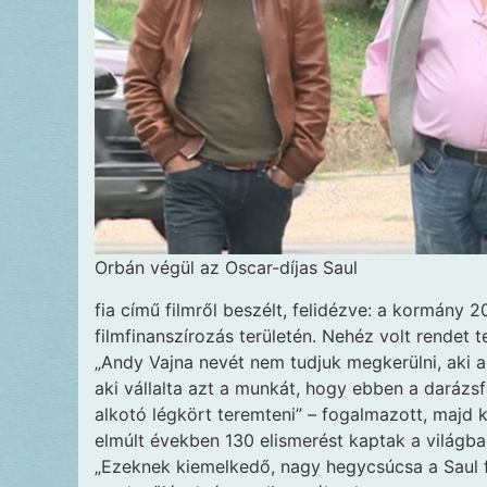
Orbán végül az Oscar-díjas Saul
fia című filmről beszélt, felidézve: a kormány 2
filmfinanszírozás területén. Nehéz volt rendet t
„Andy Vajna nevét nem tudjuk megkerülni, aki 
aki vállalta azt a munkát, hogy ebben a daráz
alkotó légkört teremteni” – fogalmazott, majd 
elmúlt években 130 elismerést kaptak a világba
„Ezeknek kiemelkedő, nagy hegycsúcsa a Saul fia