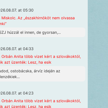
26.08.07. at 05:30
n
Miskolc. Az „északhirnököt nem olvassa
nki”
SZJ húzzál el innen, de gyorsan,...
26.08.07. at 04:33
n
Orbán Anita több vizet kért a szlovákoktól,
ik azt üzenték: Lesz, ha esik
udod, ostobácska, árvíz idején az
lenzékiek...
26.08.07. at 04:23
n
Orbán Anita több vizet kért a szlovákoktól,
ik azt üzenték: Lesz, ha esik