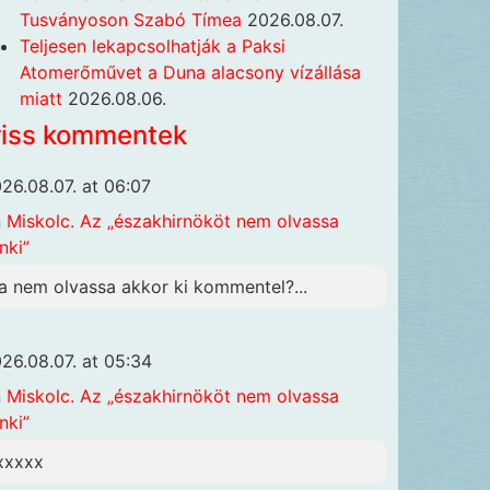
Tusványoson Szabó Tímea
2026.08.07.
Teljesen lekapcsolhatják a Paksi
Atomerőművet a Duna alacsony vízállása
miatt
2026.08.06.
riss kommentek
26.08.07. at 06:07
n
Miskolc. Az „északhirnököt nem olvassa
nki”
a nem olvassa akkor ki kommentel?...
26.08.07. at 05:34
n
Miskolc. Az „északhirnököt nem olvassa
nki”
xxxxx