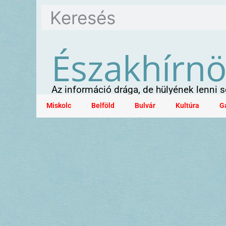
Északhírn
Az információ drága, de hülyének lenni
Miskolc
Belföld
Bulvár
Kultúra
G