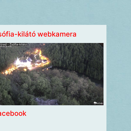
sófia-kilátó webkamera
acebook