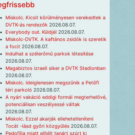
egfrissebb
Miskolc. Kicsit körülményesen verekedtek a
DVTK-ás rendezők
2026.08.07.
Everybody out. Küldjél
2026.08.07.
Miskolc-DVTK. A kaftános zsidók is szeretik
a focit
2026.08.07.
Indulhat a szélerőmű parkok létesítése
2026.08.07.
Magabiztos izraeli siker a DVTK Stadionban
2026.08.07.
Miskolc. Ideiglenesen megszűnik a Petőfi
téri parkoló
2026.08.07.
A nyári vakáció eddigi formái megterhelővé,
potenciálisan veszélyessé váltak
2026.08.07.
Miskolc. Ezzel akarják ellehetetleníteni
Tocát -lásd győri közgyűlés
2026.08.07.
Pedofília miatt elítélt tanárt szúrt ki