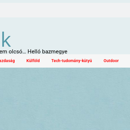
ök
 sem olcsó… Helló bazmegye
azdaság
Külföld
Tech-tudomány-kütyü
Outdoor