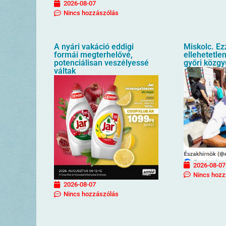
2026-08-07
Nincs hozzászólás
A nyári vakáció eddigi
Miskolc. Ez
formái megterhelővé,
ellehetetlen
potenciálisan veszélyessé
győri közgy
váltak
2026-08-07
Nincs hozz
2026-08-07
Nincs hozzászólás