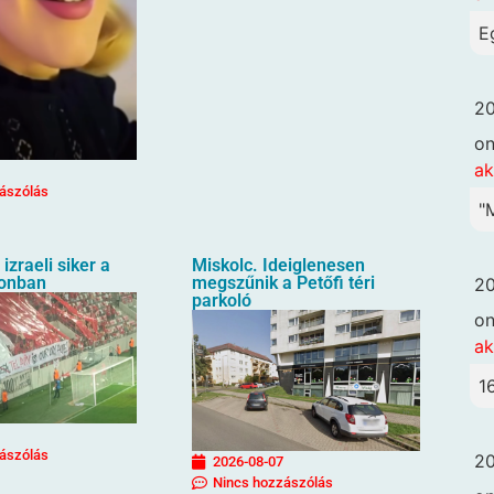
E
20
o
ak
ászólás
"
izraeli siker a
Miskolc. Ideiglenesen
ionban
megszűnik a Petőfi téri
20
parkoló
o
ak
1
ászólás
20
2026-08-07
Nincs hozzászólás