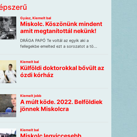
épszerű