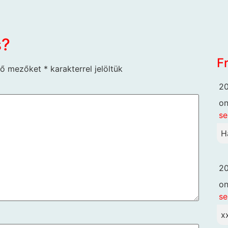
s?
F
ző mezőket
*
karakterrel jelöltük
20
o
se
H
20
o
se
x