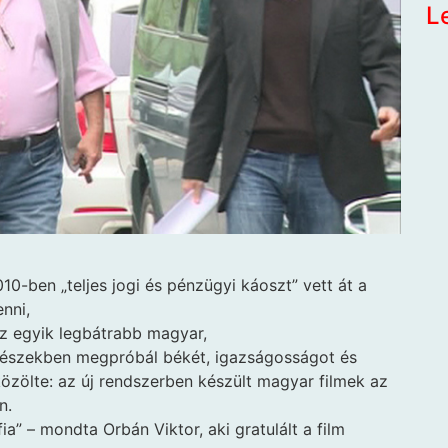
L
010-ben „teljes jogi és pénzügyi káoszt” vett át a
enni,
az egyik legbátrabb magyar,
sfészekben megpróbál békét, igazságosságot és
közölte: az új rendszerben készült magyar filmek az
n.
” – mondta Orbán Viktor, aki gratulált a film