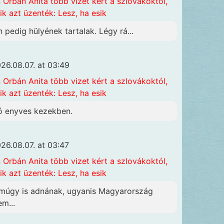
n
Orbán Anita több vizet kért a szlovákoktól,
ik azt üzenték: Lesz, ha esik
n pedig hülyének tartalak. Légy rá...
26.08.07. at 03:49
n
Orbán Anita több vizet kért a szlovákoktól,
ik azt üzenték: Lesz, ha esik
ó enyves kezekben.
26.08.07. at 03:47
n
Orbán Anita több vizet kért a szlovákoktól,
ik azt üzenték: Lesz, ha esik
múgy is adnának, ugyanis Magyarország
em...