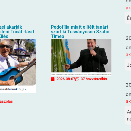
o
ak
É
zel akarják
Pedofília miatt elítélt tanárt
íteni Tocát -lásd
szúrt ki Tusványoson Szabó
űlés
Tímea
20
o
ak
J
2026-08-07
37 hozzászólás
20
o
ak
ászólás
A
n