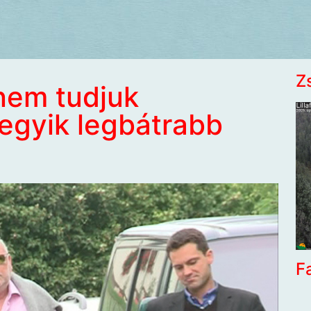
Z
nem tudjuk
 egyik legbátrabb
F