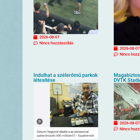
2026-08-07
Nincs hozzászólás
2026-08-07
Nincs hozz
Indulhat a szélerőmű parkok
Magabiztos 
létesítése
DVTK Stad
2026-08-07
Nincs hozz