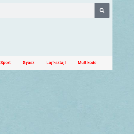
Sport
Gyász
Lájf-sztájl
Múlt köde