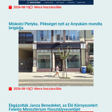
2026-08-10
Nincs hozzászólás
Miskolci Pletyka. Pékséget nyit az Anyukám mondta
brigádja
2026-08-10
Nincs hozzászólás
Ekgázolták Janza Benedeket, az Élő Környezetért
Felelős Minisztérium főosztályvezetőjét