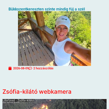
Bükkszentkereszten szinte mindig fúj a szél
2026-08-09
2 hozzászólás
Zsófia-kilátó webkamera