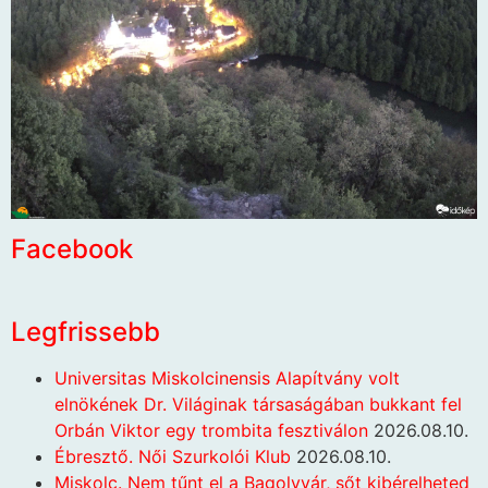
Facebook
Legfrissebb
Universitas Miskolcinensis Alapítvány volt
elnökének Dr. Világinak társaságában bukkant fel
Orbán Viktor egy trombita fesztiválon
2026.08.10.
Ébresztő. Női Szurkolói Klub
2026.08.10.
Miskolc. Nem tűnt el a Bagolyvár, sőt kibérelheted