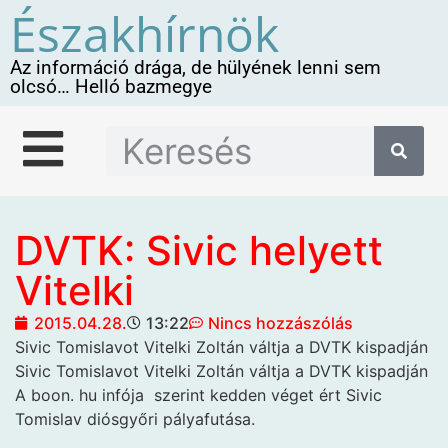
Északhírnök
Az információ drága, de hülyének lenni sem
olcsó… Helló bazmegye
DVTK: Sivic helyett
Vitelki
2015.04.28.
13:22
Nincs hozzászólás
Sivic Tomislavot Vitelki Zoltán váltja a DVTK
kispadján
Sivic Tomislavot Vitelki Zoltán váltja a DVTK kispadján
A boon. hu infója szerint kedden véget ért Sivic
Tomislav diósgyőri pályafutása.