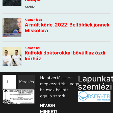
Lapunka
Ha átverték… Ha
Keresés
megvezették… Vagy
szemlézi
ha csak hallott
egy jó sztorit…
HÍVJON
MINKET!