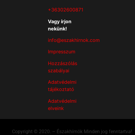
+36302600871
Vagy írjon
nekünk!
info@eszakhirnok.com
Impresszum
Hozzászólás
szabályai
Adatvédelmi
tájékoztató
Adatvédelmi
elveink
Copyright © 2020. – Északhírnök Minden jog fenntartva!