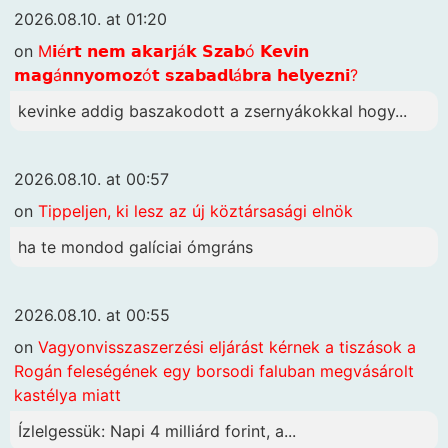
2026.08.10. at 01:20
on
M𝗶é𝗿𝘁 𝗻𝗲𝗺 𝗮𝗸𝗮𝗿𝗷á𝗸 𝗦𝘇𝗮𝗯ó 𝗞𝗲𝘃𝗶𝗻
𝗺𝗮𝗴á𝗻𝗻𝘆𝗼𝗺𝗼𝘇ó𝘁 𝘀𝘇𝗮𝗯𝗮𝗱𝗹á𝗯𝗿𝗮 𝗵𝗲𝗹𝘆𝗲𝘇𝗻𝗶?
kevinke addig baszakodott a zsernyákokkal hogy...
2026.08.10. at 00:57
on
Tippeljen, ki lesz az új köztársasági elnök
ha te mondod galíciai ómgráns
2026.08.10. at 00:55
on
Vagyonvisszaszerzési eljárást kérnek a tiszások a
Rogán feleségének egy borsodi faluban megvásárolt
kastélya miatt
Ízlelgessük: Napi 4 milliárd forint, a...