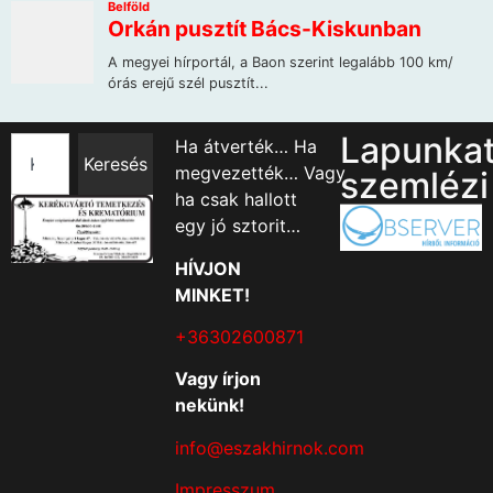
Lapunka
Ha átverték… Ha
Keresés
megvezették… Vagy
szemlézi
ha csak hallott
egy jó sztorit…
HÍVJON
MINKET!
+36302600871
Vagy írjon
nekünk!
info@eszakhirnok.com
Impresszum