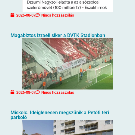
2026-08-07
Nincs hozzászólás
Magabiztos izraeli siker a DVTK Stadionban
2026-08-07
Nincs hozzászólás
Miskolc. Ideiglenesen megszűnik a Petőfi téri
parkoló