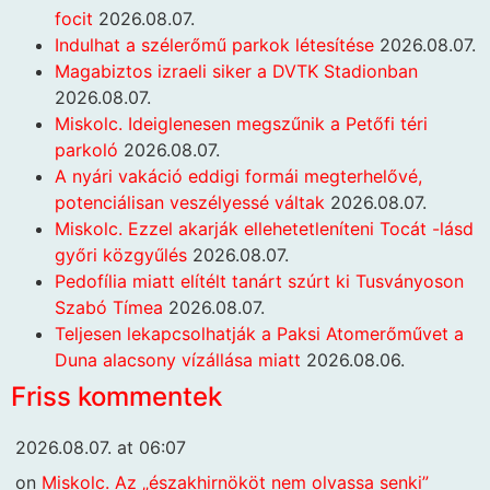
focit
2026.08.07.
Indulhat a szélerőmű parkok létesítése
2026.08.07.
Magabiztos izraeli siker a DVTK Stadionban
2026.08.07.
Miskolc. Ideiglenesen megszűnik a Petőfi téri
parkoló
2026.08.07.
A nyári vakáció eddigi formái megterhelővé,
potenciálisan veszélyessé váltak
2026.08.07.
Miskolc. Ezzel akarják ellehetetleníteni Tocát -lásd
győri közgyűlés
2026.08.07.
Pedofília miatt elítélt tanárt szúrt ki Tusványoson
Szabó Tímea
2026.08.07.
Teljesen lekapcsolhatják a Paksi Atomerőművet a
Duna alacsony vízállása miatt
2026.08.06.
Friss kommentek
2026.08.07. at 06:07
on
Miskolc. Az „északhirnököt nem olvassa senki”