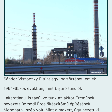
Sándor Viszoczky Eltűnt egy ipartörténeti emlék
1964-65-ös években, mint bejáró tanulók
, akaratlanul is tanúi voltunk az akkor Ércműnek
nevezett Borsodi Ércelőkészítőmű építésének.
Mondhatni, szép volt. Mint a makett, úgy nézett ki.