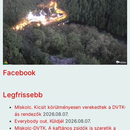
Facebook
Legfrissebb
Miskolc. Kicsit körülményesen verekedtek a DVTK-
ás rendezők
2026.08.07.
Everybody out. Küldjél
2026.08.07.
Miskolc-DVTK. A kaftános zsidók is szeretik a