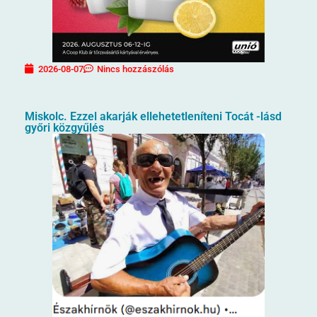
2026-08-07
Nincs hozzászólás
Miskolc. Ezzel akarják ellehetetleníteni Tocát -lásd
győri közgyűlés