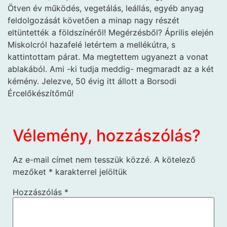
Ötven év működés, vegetálás, leállás, egyéb anyag
feldolgozását követően a minap nagy részét
eltüntették a földszínéről! Megérzésből? Április elején
Miskolcról hazafelé letértem a mellékútra, s
kattintottam párat. Ma megtettem ugyanezt a vonat
ablakából. Ami -ki tudja meddig- megmaradt az a két
kémény. Jelezve, 50 évig itt állott a Borsodi
Ércelőkészítőmű!
Vélemény, hozzászólás?
Az e-mail címet nem tesszük közzé.
A kötelező
mezőket
*
karakterrel jelöltük
Hozzászólás
*