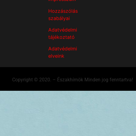
Hozzászólás
szabályai
Adatvédelmi
tájékoztató
Adatvédelmi
elveink
Copyright © 2020. – Északhírnök Minden jog fenntartva!