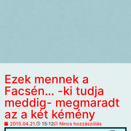
Ezek mennek a
Facsén… -ki tudja
meddig- megmaradt
az a két kémény
2015.04.21.
15:12
Nincs hozzászólás