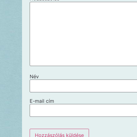
Név
E-mail cím