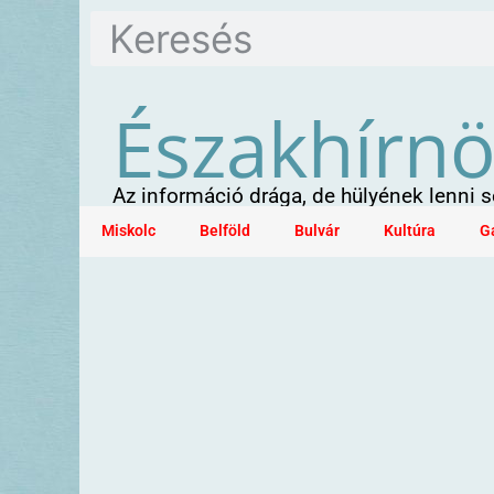
Északhírn
Az információ drága, de hülyének lenni
Miskolc
Belföld
Bulvár
Kultúra
G