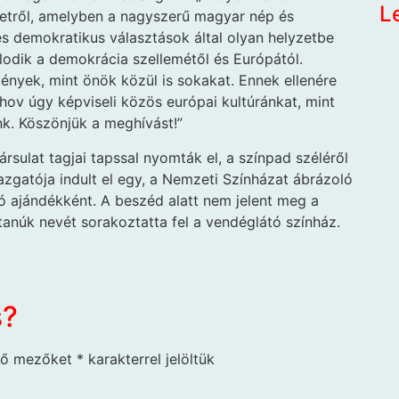
L
etről, amelyben a nagyszerű magyar nép és
 és demokratikus választások által olyan helyzetbe
lodik a demokrácia szellemétől és Európától.
ények, mint önök közül is sokakat. Ennek ellenére
hov úgy képviseli közös európai kultúránkat, mint
nk. Köszönjük a meghívást!”
rsulat tagjai tapssal nyomták el, a színpad széléről
azgatója indult el egy, a Nemzeti Színházat ábrázoló
ró ajándékként. A beszéd alatt nem jelent meg a
tanúk nevét sorakoztatta fel a vendéglátó színház.
s?
ző mezőket
*
karakterrel jelöltük