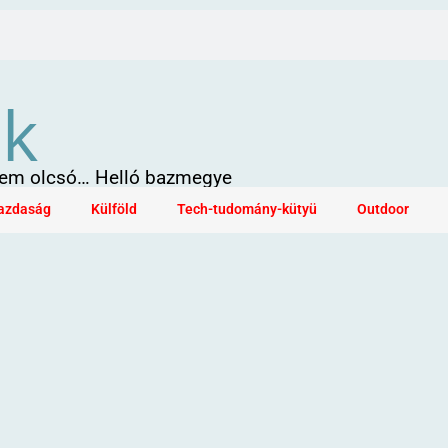
ök
 sem olcsó… Helló bazmegye
azdaság
Külföld
Tech-tudomány-kütyü
Outdoor