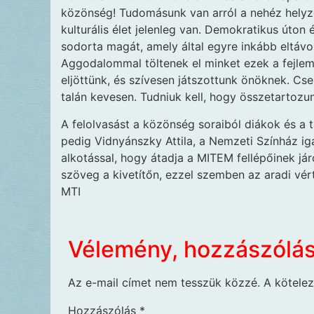
közönség! Tudomásunk van arról a nehéz helyz
kulturális élet jelenleg van. Demokratikus úton
sodorta magát, amely által egyre inkább eltávo
Aggodalommal töltenek el minket ezek a fejlem
eljöttünk, és szívesen játszottunk önöknek. Cse
talán kevesen. Tudniuk kell, hogy összetartozu
A felolvasást a közönség soraiból diákok és a tá
pedig Vidnyánszky Attila, a Nemzeti Színház ig
alkotással, hogy átadja a MITEM fellépőinek já
szöveg a kivetítőn, ezzel szemben az aradi vér
MTI
Vélemény, hozzászólá
Az e-mail címet nem tesszük közzé.
A kötele
Hozzászólás
*