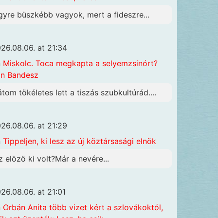
gyre büszkébb vagyok, mert a fideszre...
26.08.06. at 21:34
n
Miskolc. Toca megkapta a selyemzsinórt?
n Bandesz
átom tökéletes lett a tiszás szubkultúrád....
26.08.06. at 21:29
n
Tippeljen, ki lesz az új köztársasági elnök
z elözö ki volt?Már a nevére...
26.08.06. at 21:01
n
Orbán Anita több vizet kért a szlovákoktól,