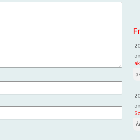
F
20
o
ak
a
20
o
Sz
Á