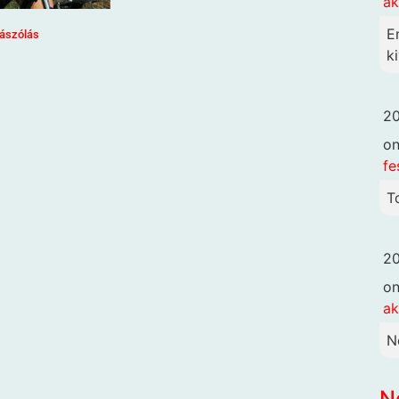
ak
E
ászólás
ki
20
o
fe
T
20
o
ak
N
N