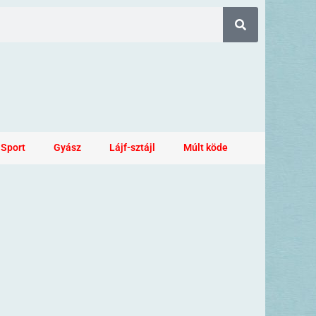
Sport
Gyász
Lájf-sztájl
Múlt köde