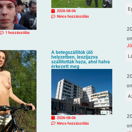
E
2026-08-06
Nincs hozzászólás
20
1 hozzászólás
o
Jö
A betegszállítók ülő
L
helyzetben, leszíjazva
szállították haza, ahol halva
érkezett meg
20
o
A
20
2026-08-06
Nincs hozzászólás
o