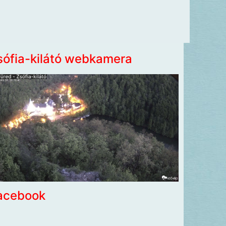
sófia-kilátó webkamera
acebook