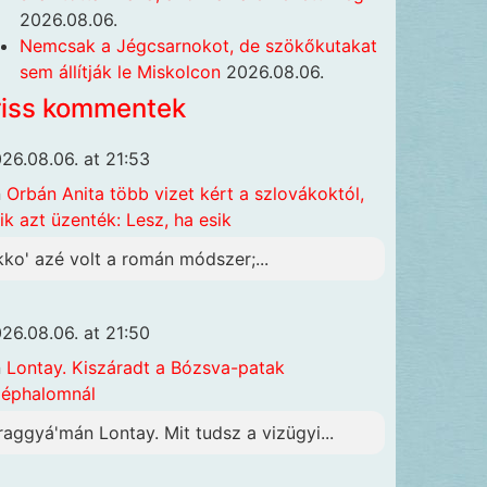
2026.08.06.
Nemcsak a Jégcsarnokot, de szökőkutakat
sem állítják le Miskolcon
2026.08.06.
riss kommentek
26.08.06. at 21:53
n
Orbán Anita több vizet kért a szlovákoktól,
ik azt üzenték: Lesz, ha esik
kko' azé volt a román módszer;...
26.08.06. at 21:50
n
Lontay. Kiszáradt a Bózsva-patak
éphalomnál
raggyá'mán Lontay. Mit tudsz a vizügyi...