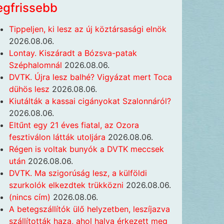
egfrissebb
Tippeljen, ki lesz az új köztársasági elnök
2026.08.06.
Lontay. Kiszáradt a Bózsva-patak
Széphalomnál
2026.08.06.
DVTK. Újra lesz balhé? Vigyázat mert Toca
dühös lesz
2026.08.06.
Kiutálták a kassai cigányokat Szalonnáról?
2026.08.06.
Eltűnt egy 21 éves fiatal, az Ozora
fesztiválon látták utoljára
2026.08.06.
Régen is voltak bunyók a DVTK meccsek
után
2026.08.06.
DVTK. Ma szigorúság lesz, a külföldi
szurkolók elkezdtek trükközni
2026.08.06.
(nincs cím)
2026.08.06.
A betegszállítók ülő helyzetben, leszíjazva
szállították haza, ahol halva érkezett meg