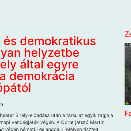
Z
 és demokratikus
olyan helyzetbe
ly által egyre
 a demokrácia
ópától
en
F
theater Sirály-elő­adása után a társulat egyik tagja a
napi vendégjáték végén. A Dornt játszó Martin
nd végén németül és angolul: „Mélyen tisztelt