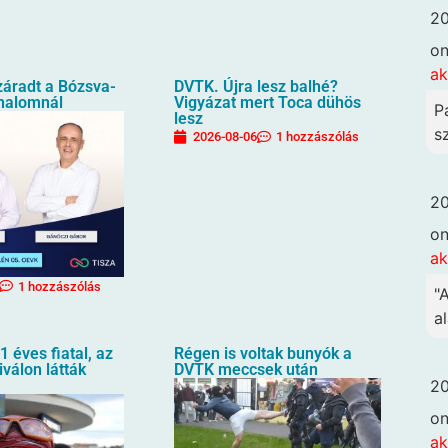
20
o
ak
záradt a Bózsva-
DVTK. Újra lesz balhé?
halomnál
Vigyázat mert Toca dühös
P
lesz
sz
2026-08-06
1 hozzászólás
20
o
ak
1 hozzászólás
"
al
1 éves fiatal, az
Régen is voltak bunyók a
iválon látták
DVTK meccsek után
20
o
ak