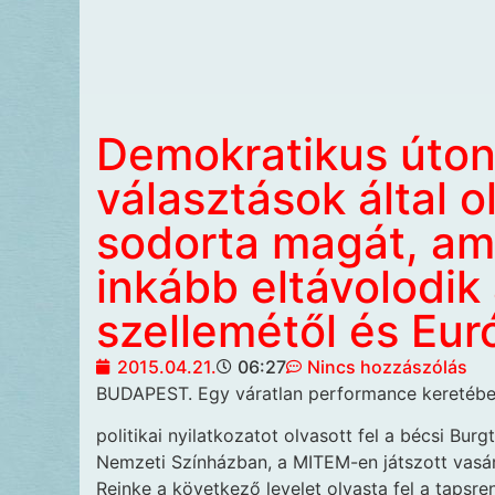
Demokratikus úton
választások által 
sodorta magát, ame
inkább eltávolodik
szellemétől és Eur
2015.04.21.
06:27
Nincs hozzászólás
BUDAPEST. Egy váratlan performance keretéb
politikai nyilatkozatot olvasott fel a bécsi Burg
Nemzeti Színházban, a MITEM-en játszott vasár
Reinke a következő levelet olvasta fel a tapsre