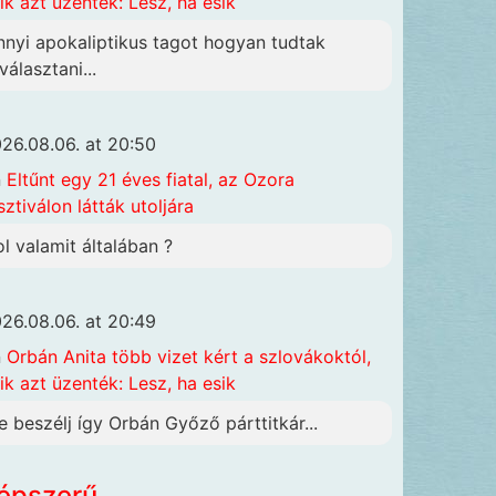
ik azt üzenték: Lesz, ha esik
nnyi apokaliptikus tagot hogyan tudtak
választani...
26.08.06. at 20:50
n
Eltűnt egy 21 éves fiatal, az Ozora
sztiválon látták utoljára
ol valamit általában ?
26.08.06. at 20:49
n
Orbán Anita több vizet kért a szlovákoktól,
ik azt üzenték: Lesz, ha esik
e beszélj így Orbán Győző párttitkár...
épszerű