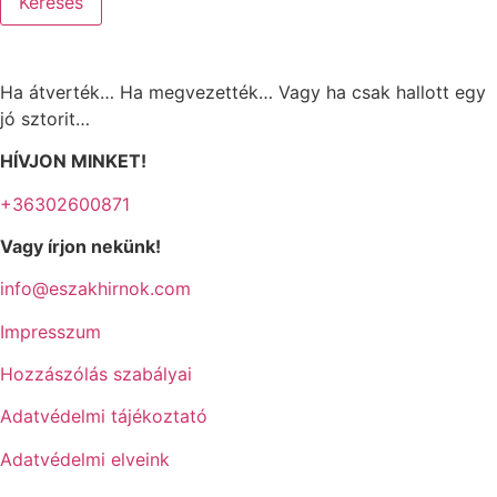
Keresés
Ha átverték… Ha megvezették… Vagy ha csak hallott egy
jó sztorit…
HÍVJON MINKET!
+36302600871
Vagy írjon nekünk!
info@eszakhirnok.com
Impresszum
Hozzászólás szabályai
Adatvédelmi tájékoztató
Adatvédelmi elveink