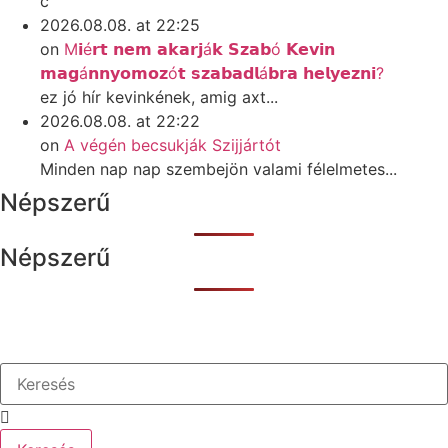
c
2026.08.08. at 22:25
on
M𝗶é𝗿𝘁 𝗻𝗲𝗺 𝗮𝗸𝗮𝗿𝗷á𝗸 𝗦𝘇𝗮𝗯ó 𝗞𝗲𝘃𝗶𝗻
𝗺𝗮𝗴á𝗻𝗻𝘆𝗼𝗺𝗼𝘇ó𝘁 𝘀𝘇𝗮𝗯𝗮𝗱𝗹á𝗯𝗿𝗮 𝗵𝗲𝗹𝘆𝗲𝘇𝗻𝗶?
ez jó hír kevinkének, amig axt...
2026.08.08. at 22:22
on
A végén becsukják Szijjártót
Minden nap nap szembejön valami félelmetes...
Népszerű
Népszerű