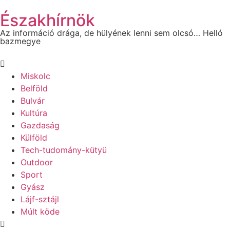
Északhírnök
Az információ drága, de hülyének lenni sem olcsó… Helló
bazmegye
Miskolc
Belföld
Bulvár
Kultúra
Gazdaság
Külföld
Tech-tudomány-kütyü
Outdoor
Sport
Gyász
Lájf-sztájl
Múlt köde