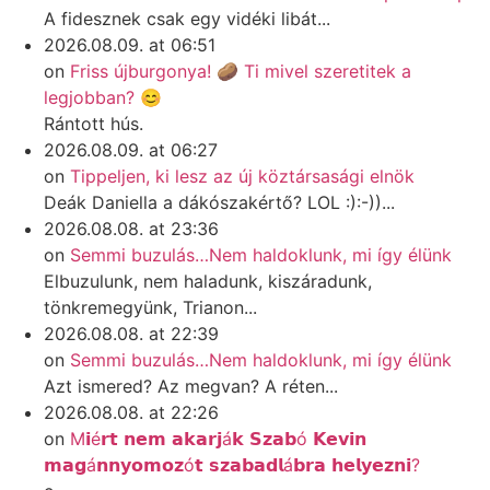
A fidesznek csak egy vidéki libát...
2026.08.09. at 06:51
on
Friss újburgonya! 🥔 Ti mivel szeretitek a
legjobban? 😊
Rántott hús.
2026.08.09. at 06:27
on
Tippeljen, ki lesz az új köztársasági elnök
Deák Daniella a dákószakértő? LOL :):-))...
2026.08.08. at 23:36
on
Semmi buzulás…Nem haldoklunk, mi így élünk
Elbuzulunk, nem haladunk, kiszáradunk,
tönkremegyünk, Trianon...
2026.08.08. at 22:39
on
Semmi buzulás…Nem haldoklunk, mi így élünk
Azt ismered? Az megvan? A réten...
2026.08.08. at 22:26
on
M𝗶é𝗿𝘁 𝗻𝗲𝗺 𝗮𝗸𝗮𝗿𝗷á𝗸 𝗦𝘇𝗮𝗯ó 𝗞𝗲𝘃𝗶𝗻
𝗺𝗮𝗴á𝗻𝗻𝘆𝗼𝗺𝗼𝘇ó𝘁 𝘀𝘇𝗮𝗯𝗮𝗱𝗹á𝗯𝗿𝗮 𝗵𝗲𝗹𝘆𝗲𝘇𝗻𝗶?