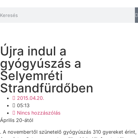
Újra indul a
gyógyúszás a
Selyemréti
Strandfürdőben
2015.04.20.
05:13
Nincs hozzászólás
Április 20-ától
. A novembertől szünetelő gyógy­úszás 310 gyereket érint,