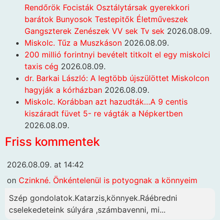
Rendőrök Focisták Osztálytársak gyerekkori
barátok Bunyosok Testepitők Életműveszek
Gangszterek Zenészek VV sek Tv sek
2026.08.09.
Miskolc. Tűz a Muszkáson
2026.08.09.
200 millió forintnyi bevételt titkolt el egy miskolci
taxis cég
2026.08.09.
dr. Barkai László: A legtöbb újszülöttet Miskolcon
hagyják a kórházban
2026.08.09.
Miskolc. Korábban azt hazudták…A 9 centis
kiszáradt füvet 5- re vágták a Népkertben
2026.08.09.
Friss kommentek
2026.08.09. at 14:42
on
Czinkné. Önkéntelenül is potyognak a könnyeim
Szép gondolatok.Katarzis,könnyek.Ráébredni
cselekedeteink súlyára ,számbavenni, mi...