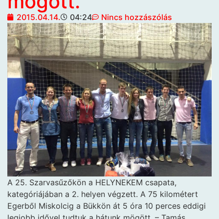
mögött.
2015.04.14.
04:24
Nincs hozzászólás
A 25. Szarvasűzőkön a HELYNEKEM csapata,
kategóriájában a 2. helyen végzett. A 75 kilométert
Egerből Miskolcig a Bükkön át 5 óra 10 perces eddigi
legjobb idővel tudtuk a hátunk mögött. – Tamás