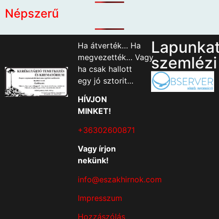
Népszerű
Lapunka
Ha átverték… Ha
megvezették… Vagy
szemlézi
ha csak hallott
egy jó sztorit…
HÍVJON
MINKET!
+36302600871
Vagy írjon
nekünk!
info@eszakhirnok.com
Impresszum
Hozzászólás