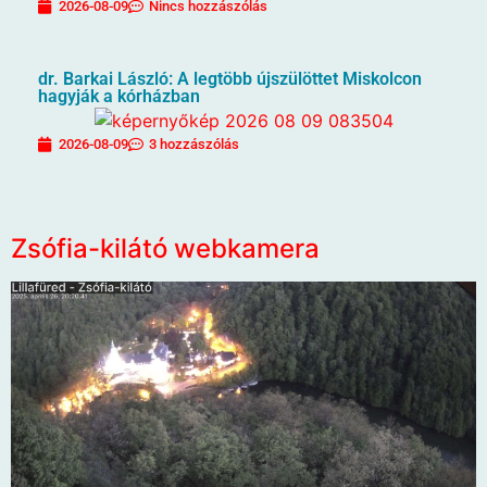
2026-08-09
Nincs hozzászólás
dr. Barkai László: A legtöbb újszülöttet Miskolcon
hagyják a kórházban
2026-08-09
3 hozzászólás
Zsófia-kilátó webkamera