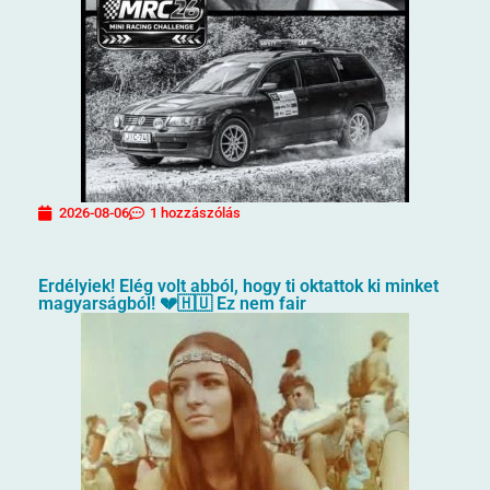
2026-08-06
1 hozzászólás
Erdélyiek! Elég volt abból, hogy ti oktattok ki minket
magyarságból! 💔🇭🇺 Ez nem fair