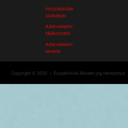
Hozzászólás
szabályai
Adatvédelmi
tájékoztató
Adatvédelmi
elveink
Copyright © 2020. – Északhírnök Minden jog fenntartva!