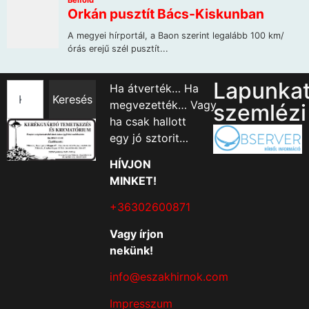
Lapunka
Ha átverték… Ha
Keresés
megvezették… Vagy
szemlézi
ha csak hallott
egy jó sztorit…
HÍVJON
MINKET!
+36302600871
Vagy írjon
nekünk!
info@eszakhirnok.com
Impresszum