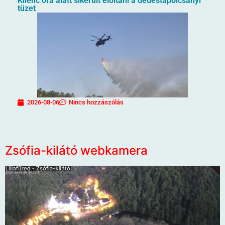
Kilenc óra alatt sikerült eloltani a dédestapolcsányi
tüzet
2026-08-06
Nincs hozzászólás
Zsófia-kilátó webkamera