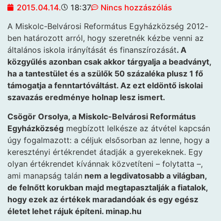
2015.04.14.
18:37
Nincs hozzászólás
A Miskolc-Belvárosi Református Egyházközség 2012-
ben
határozott arról, hogy szeretnék kézbe venni az
általános iskola irányítását és finanszírozását
. A
közgyűlés azonban csak akkor tárgyalja a beadványt,
ha a tantestület és a szülők 50 százaléka plusz 1 fő
támogatja a fenntartóváltást. Az ezt eldöntő iskolai
szavazás eredménye holnap lesz ismert.
Csögör Orsolya, a Miskolc-Belvárosi Református
Egyházközség
megbízott lelkésze az átvétel kapcsán
úgy fogalmazott: a céljuk elsősorban az lenne, hogy a
keresztényi értékrendet átadják a gyerekeknek. Egy
olyan értékrendet kívánnak közvetíteni – folytatta –,
ami manapság talán
nem a legdivatosabb a világban,
de felnőtt korukban majd megtapasztalják a fiatalok,
hogy ezek az értékek maradandóak és egy egész
életet lehet rájuk építeni. minap.hu