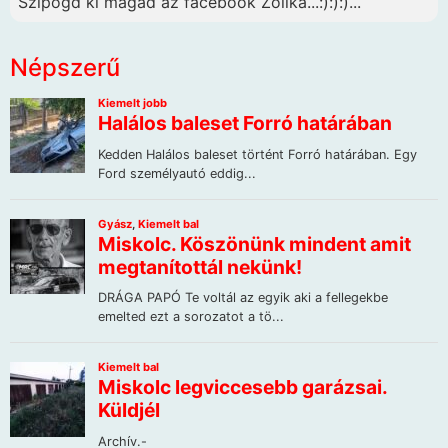
Szipogd ki magad az facebook Zolika...:):):)...
Népszerű