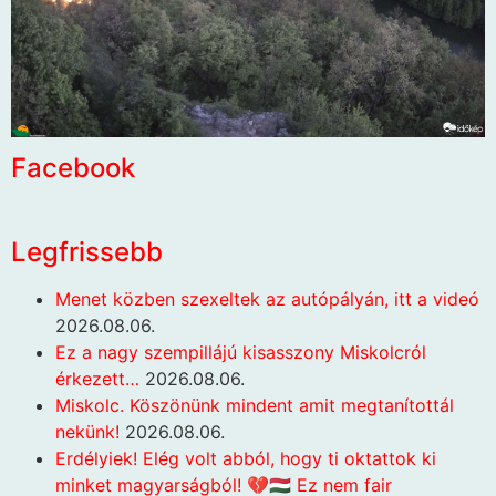
Facebook
Legfrissebb
Menet közben szexeltek az autópályán, itt a videó
2026.08.06.
Ez a nagy szempillájú kisasszony Miskolcról
érkezett…
2026.08.06.
Miskolc. Köszönünk mindent amit megtanítottál
nekünk!
2026.08.06.
Erdélyiek! Elég volt abból, hogy ti oktattok ki
minket magyarságból! 💔🇭🇺 Ez nem fair