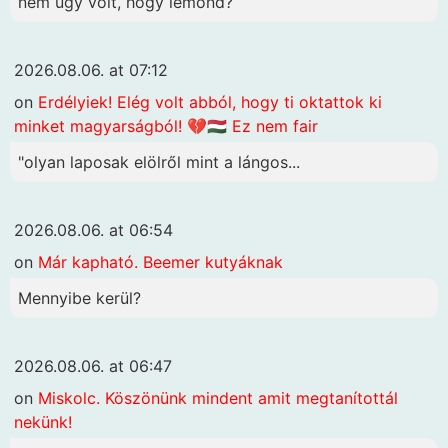
nem úgy volt, hogy lemond?
2026.08.06. at 07:12
on
Erdélyiek! Elég volt abból, hogy ti oktattok ki
minket magyarságból! 💔🇭🇺 Ez nem fair
"olyan laposak elölről mint a lángos...
2026.08.06. at 06:54
on
Már kapható. Beemer kutyáknak
Mennyibe kerül?
2026.08.06. at 06:47
on
Miskolc. Köszönünk mindent amit megtanítottál
nekünk!