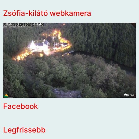
Zsófia-kilátó webkamera
Facebook
Legfrissebb