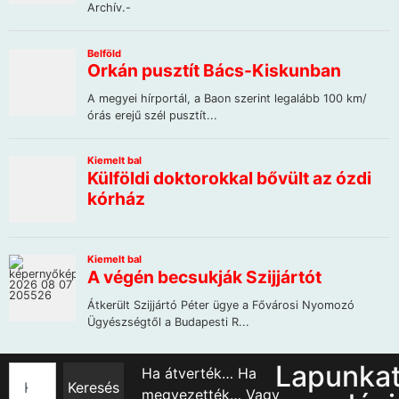
Lapunka
Ha átverték… Ha
Keresés
megvezették… Vagy