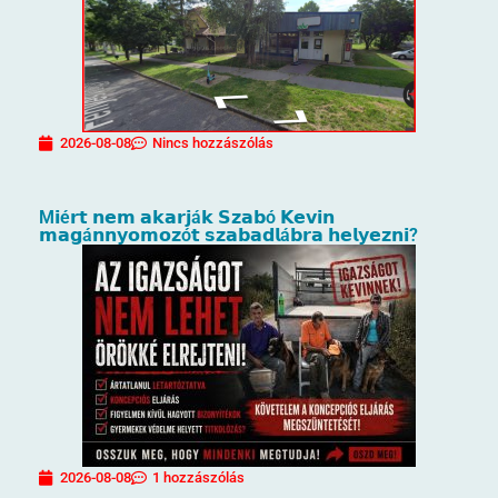
2026-08-08
Nincs hozzászólás
M𝗶é𝗿𝘁 𝗻𝗲𝗺 𝗮𝗸𝗮𝗿𝗷á𝗸 𝗦𝘇𝗮𝗯ó 𝗞𝗲𝘃𝗶𝗻
𝗺𝗮𝗴á𝗻𝗻𝘆𝗼𝗺𝗼𝘇ó𝘁 𝘀𝘇𝗮𝗯𝗮𝗱𝗹á𝗯𝗿𝗮 𝗵𝗲𝗹𝘆𝗲𝘇𝗻𝗶?
2026-08-08
1 hozzászólás