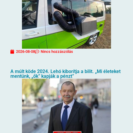
2026-08-08
Nincs hozzászólás
A múlt köde 2024. Lehó kiborítja a bilit. „Mi életeket
mentünk, „ők” kapják a pénzt”