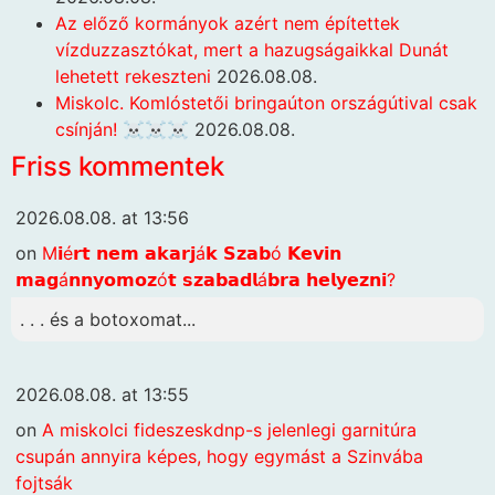
Az előző kormányok azért nem építettek
vízduzzasztókat, mert a hazugságaikkal Dunát
lehetett rekeszteni
2026.08.08.
Miskolc. Komlóstetői bringaúton országútival csak
csínján! ☠️☠️☠️
2026.08.08.
Friss kommentek
2026.08.08. at 13:56
on
M𝗶é𝗿𝘁 𝗻𝗲𝗺 𝗮𝗸𝗮𝗿𝗷á𝗸 𝗦𝘇𝗮𝗯ó 𝗞𝗲𝘃𝗶𝗻
𝗺𝗮𝗴á𝗻𝗻𝘆𝗼𝗺𝗼𝘇ó𝘁 𝘀𝘇𝗮𝗯𝗮𝗱𝗹á𝗯𝗿𝗮 𝗵𝗲𝗹𝘆𝗲𝘇𝗻𝗶?
. . . és a botoxomat...
2026.08.08. at 13:55
on
A miskolci fideszeskdnp-s jelenlegi garnitúra
csupán annyira képes, hogy egymást a Szinvába
fojtsák