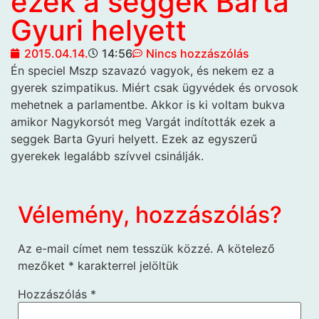
ezek a seggek Barta
Gyuri helyett
2015.04.14.
14:56
Nincs hozzászólás
Én speciel Mszp szavazó vagyok, és
nekem ez a
gyerek szimpatikus. Miért csak ügyvédek és orvosok
mehetnek a parlamentbe. Akkor is ki voltam bukva
amikor Nagykorsót meg Vargát indították ezek a
seggek Barta Gyuri helyett. Ezek az egyszerű
gyerekek legalább szívvel csinálják.
Vélemény, hozzászólás?
Az e-mail címet nem tesszük közzé.
A kötelező
mezőket
*
karakterrel jelöltük
Hozzászólás
*