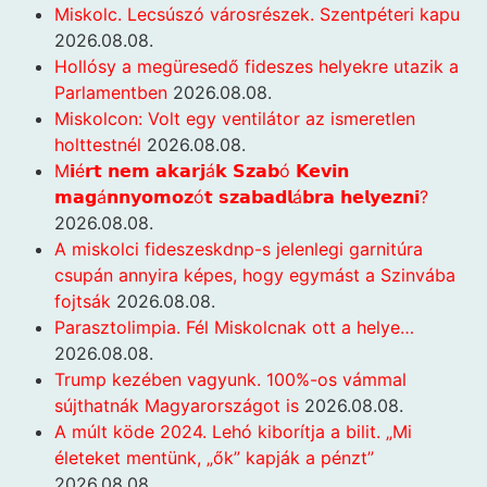
Miskolc. Lecsúszó városrészek. Szentpéteri kapu
2026.08.08.
Hollósy a megüresedő fideszes helyekre utazik a
Parlamentben
2026.08.08.
Miskolcon: Volt egy ventilátor az ismeretlen
holttestnél
2026.08.08.
M𝗶é𝗿𝘁 𝗻𝗲𝗺 𝗮𝗸𝗮𝗿𝗷á𝗸 𝗦𝘇𝗮𝗯ó 𝗞𝗲𝘃𝗶𝗻
𝗺𝗮𝗴á𝗻𝗻𝘆𝗼𝗺𝗼𝘇ó𝘁 𝘀𝘇𝗮𝗯𝗮𝗱𝗹á𝗯𝗿𝗮 𝗵𝗲𝗹𝘆𝗲𝘇𝗻𝗶?
2026.08.08.
A miskolci fideszeskdnp-s jelenlegi garnitúra
csupán annyira képes, hogy egymást a Szinvába
fojtsák
2026.08.08.
Parasztolimpia. Fél Miskolcnak ott a helye…
2026.08.08.
Trump kezében vagyunk. 100%-os vámmal
sújthatnák Magyarországot is
2026.08.08.
A múlt köde 2024. Lehó kiborítja a bilit. „Mi
életeket mentünk, „ők” kapják a pénzt”
2026.08.08.