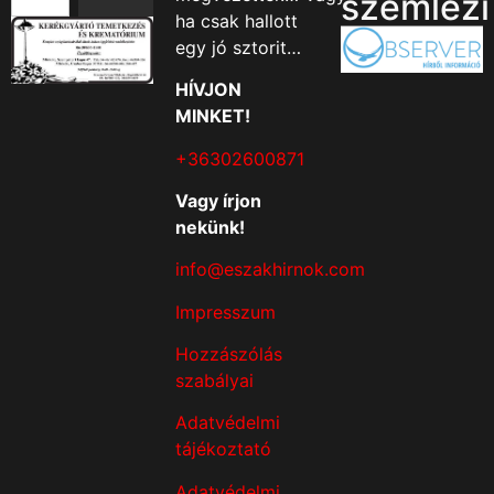
szemlézi
ha csak hallott
egy jó sztorit…
HÍVJON
MINKET!
+36302600871
Vagy írjon
nekünk!
info@eszakhirnok.com
Impresszum
Hozzászólás
szabályai
Adatvédelmi
tájékoztató
Adatvédelmi