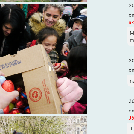
20
o
ak
M
m
20
o
n
20
o
Jö
T