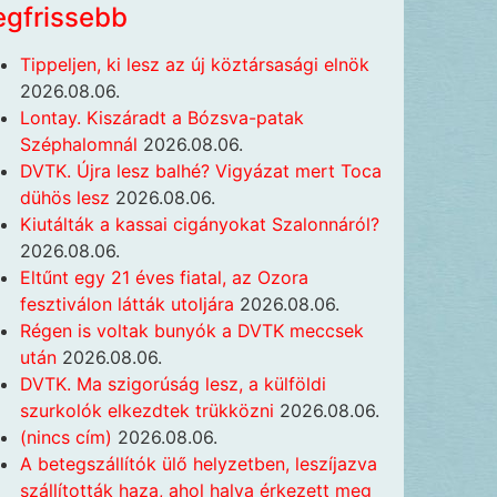
egfrissebb
Tippeljen, ki lesz az új köztársasági elnök
2026.08.06.
Lontay. Kiszáradt a Bózsva-patak
Széphalomnál
2026.08.06.
DVTK. Újra lesz balhé? Vigyázat mert Toca
dühös lesz
2026.08.06.
Kiutálták a kassai cigányokat Szalonnáról?
2026.08.06.
Eltűnt egy 21 éves fiatal, az Ozora
fesztiválon látták utoljára
2026.08.06.
Régen is voltak bunyók a DVTK meccsek
után
2026.08.06.
DVTK. Ma szigorúság lesz, a külföldi
szurkolók elkezdtek trükközni
2026.08.06.
(nincs cím)
2026.08.06.
A betegszállítók ülő helyzetben, leszíjazva
szállították haza, ahol halva érkezett meg