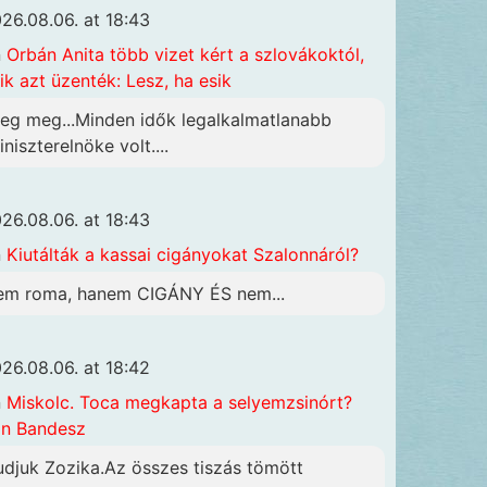
26.08.06. at 18:43
n
Orbán Anita több vizet kért a szlovákoktól,
ik azt üzenték: Lesz, ha esik
eg meg...Minden idők legalkalmatlanabb
iniszterelnöke volt....
26.08.06. at 18:43
n
Kiutálták a kassai cigányokat Szalonnáról?
em roma, hanem CIGÁNY ÉS nem...
26.08.06. at 18:42
n
Miskolc. Toca megkapta a selyemzsinórt?
n Bandesz
udjuk Zozika.Az összes tiszás tömött