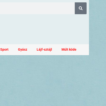
Sport
Gyász
Lájf-sztájl
Múlt köde