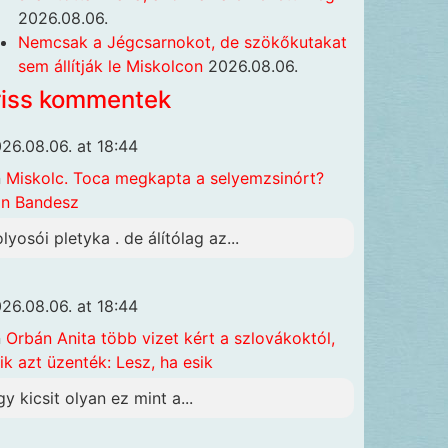
2026.08.06.
Nemcsak a Jégcsarnokot, de szökőkutakat
sem állítják le Miskolcon
2026.08.06.
riss kommentek
26.08.06. at 18:44
n
Miskolc. Toca megkapta a selyemzsinórt?
n Bandesz
olyosói pletyka . de álítólag az...
26.08.06. at 18:44
n
Orbán Anita több vizet kért a szlovákoktól,
ik azt üzenték: Lesz, ha esik
gy kicsit olyan ez mint a...