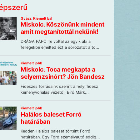
épszerű