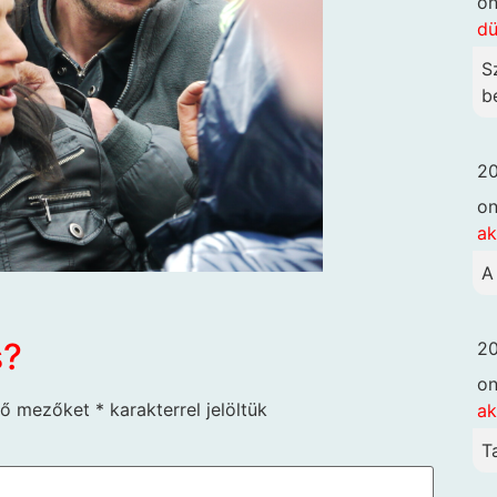
o
dü
S
be
20
o
ak
A
s?
20
o
ző mezőket
*
karakterrel jelöltük
ak
T