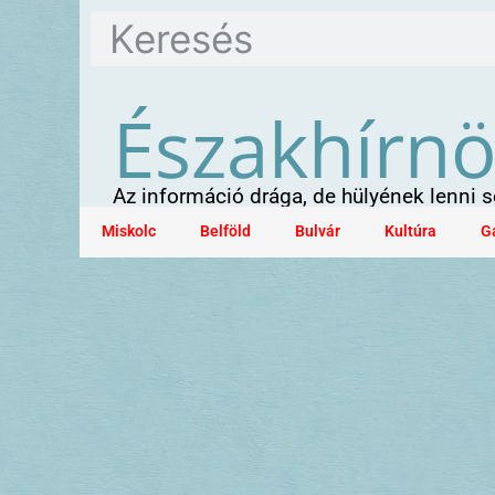
Északhírn
Az információ drága, de hülyének lenni
Miskolc
Belföld
Bulvár
Kultúra
G