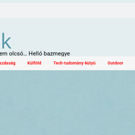
ök
 sem olcsó… Helló bazmegye
azdaság
Külföld
Tech-tudomány-kütyü
Outdoor