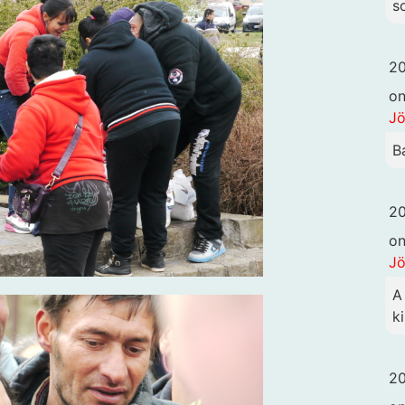
s
20
o
Jö
B
20
o
Jö
A
ki
20