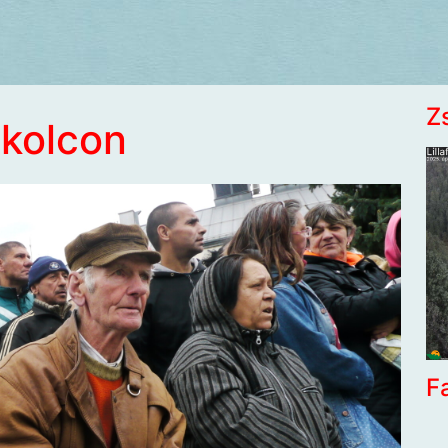
Z
skolcon
F