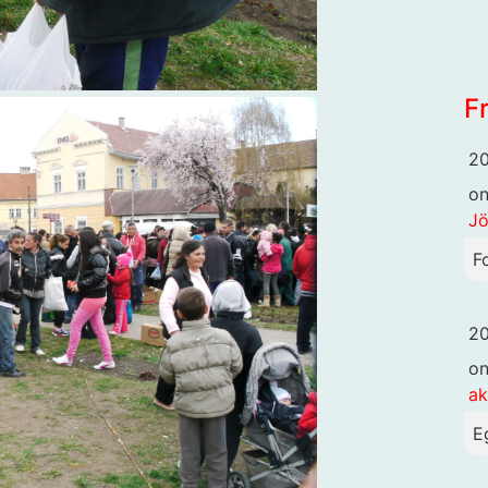
F
20
o
Jö
F
20
o
ak
E