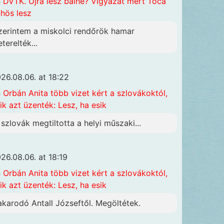
n
DVTK. Újra lesz balhé? Vigyázat mert Toca
hös lesz
zerintem a miskolci rendőrök hamar
terelték...
26.08.06. at 18:22
n
Orbán Anita több vizet kért a szlovákoktól,
ik azt üzenték: Lesz, ha esik
 szlovák megtiltotta a helyi műszaki...
26.08.06. at 18:19
n
Orbán Anita több vizet kért a szlovákoktól,
ik azt üzenték: Lesz, ha esik
akarodó Antall Józseftől. Megöltétek.