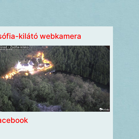
sófia-kilátó webkamera
acebook