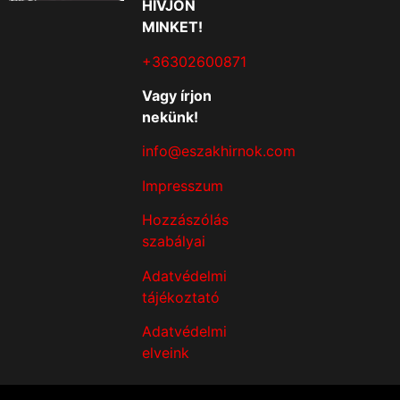
HÍVJON
MINKET!
+36302600871
Vagy írjon
nekünk!
info@eszakhirnok.com
Impresszum
Hozzászólás
szabályai
Adatvédelmi
tájékoztató
Adatvédelmi
elveink