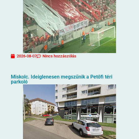
2026-08-07
Nincs hozzászólás
Miskolc. Ideiglenesen megszűnik a Petőfi téri
parkoló