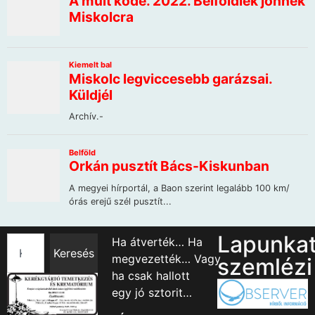
Lapunka
Ha átverték… Ha
Keresés
megvezették… Vagy
szemlézi
ha csak hallott
egy jó sztorit…