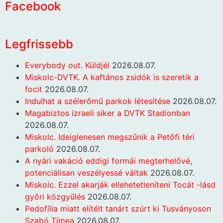
Facebook
Legfrissebb
Everybody out. Küldjél
2026.08.07.
Miskolc-DVTK. A kaftános zsidók is szeretik a
focit
2026.08.07.
Indulhat a szélerőmű parkok létesítése
2026.08.07.
Magabiztos izraeli siker a DVTK Stadionban
2026.08.07.
Miskolc. Ideiglenesen megszűnik a Petőfi téri
parkoló
2026.08.07.
A nyári vakáció eddigi formái megterhelővé,
potenciálisan veszélyessé váltak
2026.08.07.
Miskolc. Ezzel akarják ellehetetleníteni Tocát -lásd
győri közgyűlés
2026.08.07.
Pedofília miatt elítélt tanárt szúrt ki Tusványoson
Szabó Tímea
2026.08.07.