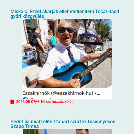
Miskolc. Ezzel akarják ellehetetleníteni Tocát -lásd
győri közgyűlés
2026-08-07
Nincs hozzászólás
Pedofília miatt elítélt tanárt szúrt ki Tusványoson
Szabó Tímea