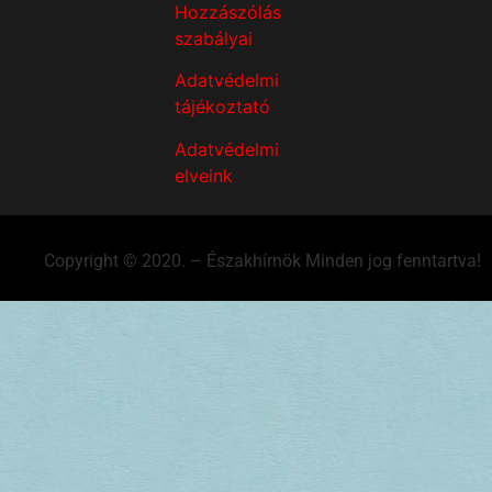
Hozzászólás
szabályai
Adatvédelmi
tájékoztató
Adatvédelmi
elveink
Copyright © 2020. – Északhírnök Minden jog fenntartva!