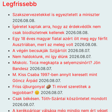
Legfrissebb
Szakszervezetekkel is egyeztetett a miniszter
2026.08.08.
Ígéretet kaptak arra, hogy az érdekvédők nem
csak biodíszletnek kellenek
2026.08.08.
Egy 18 éves magyar fiatal azért ölt meg egy férfit
Ausztriában, mert az meleg volt
2026.08.08.
A végén becsukják Szijjártót
2026.08.07.
Nem haldoklunk, mi így élünk
2026.08.07.
Miskolc. Toca megkapta a selyemzsinórt? Jön
Bandesz
2026.08.07.
M. Kiss Csaba 1997-ben annyit keresett mint
Göncz Árpád
2026.08.07.
Friss újburgonya! 🥔 Ti mivel szeretitek a
legjobban? 😊
2026.08.07.
Csak békésen. Tóth-Szántai köszöntetet mondott
2026.08.07.
A kerékpáripar válsága még mindig nem ért véget