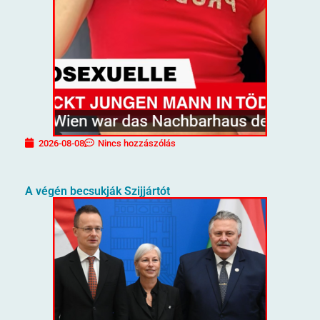
2026-08-08
Nincs hozzászólás
A végén becsukják Szijjártót