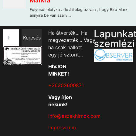
Lapunka
Ha átverték… Ha
Keresés
megvezették… Vagy
szemlézi
ha csak hallott
egy jó sztorit…
HÍVJON
MINKET!
+36302600871
Vagy írjon
nekünk!
info@eszakhirnok.com
Impresszum