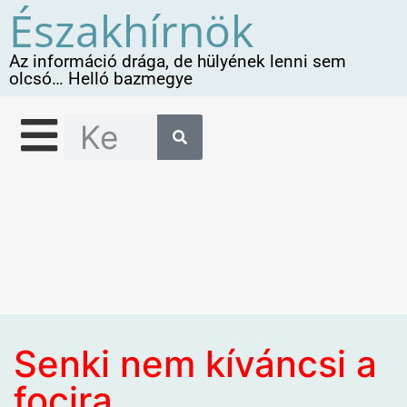
Északhírnök
Az információ drága, de hülyének lenni sem
olcsó… Helló bazmegye
Senki nem kíváncsi a
focira