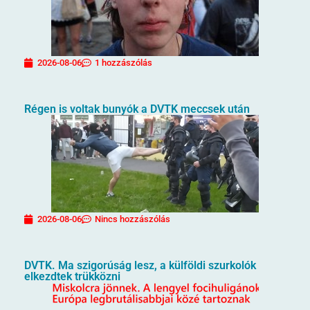
2026-08-06
1 hozzászólás
Régen is voltak bunyók a DVTK meccsek után
2026-08-06
Nincs hozzászólás
DVTK. Ma szigorúság lesz, a külföldi szurkolók
elkezdtek trükközni