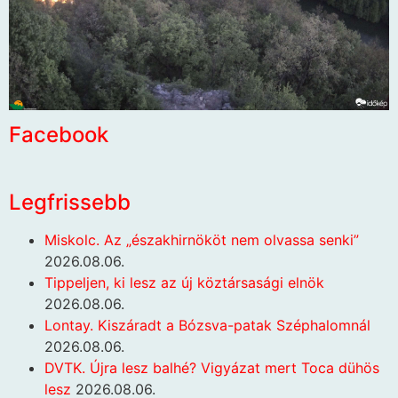
Facebook
Legfrissebb
Miskolc. Az „északhirnököt nem olvassa senki”
2026.08.06.
Tippeljen, ki lesz az új köztársasági elnök
2026.08.06.
Lontay. Kiszáradt a Bózsva-patak Széphalomnál
2026.08.06.
DVTK. Újra lesz balhé? Vigyázat mert Toca dühös
lesz
2026.08.06.