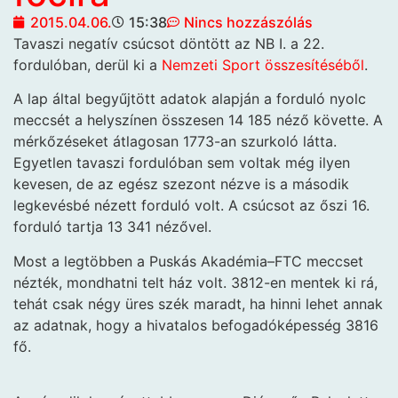
2015.04.06.
15:38
Nincs hozzászólás
Tavaszi negatív csúcsot döntött az
NB I. a 22.
fordulóban, derül ki a
Nemzeti Sport összesítéséből
.
A lap által begyűjtött adatok alapján a forduló nyolc
meccsét a helyszínen összesen 14 185 néző követte. A
mérkőzéseket átlagosan 1773-an szurkoló látta.
Egyetlen tavaszi fordulóban sem voltak még ilyen
kevesen, de az egész szezont nézve is a második
legkevésbé nézett forduló volt. A csúcsot az őszi 16.
forduló tartja 13 341 nézővel.
Most a legtöbben a Puskás Akadémia–FTC meccset
nézték, mondhatni telt ház volt. 3812-en mentek ki rá,
tehát csak négy üres szék maradt, ha hinni lehet annak
az adatnak, hogy a hivatalos befogadóképesség 3816
fő.