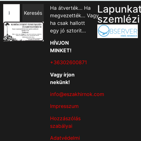
Lapunka
Ha átverték… Ha
Keresés
megvezették… Vagy
szemlézi
ha csak hallott
egy jó sztorit…
HÍVJON
MINKET!
+36302600871
Vagy írjon
nekünk!
info@eszakhirnok.com
Impresszum
Hozzászólás
szabályai
Adatvédelmi