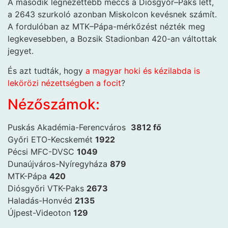
A második legnézettebb meccs a Diósgyőr–Paks lett,
a 2643 szurkoló azonban Miskolcon kevésnek számít.
A fordulóban az MTK–Pápa-mérkőzést nézték meg
legkevesebben, a Bozsik Stadionban 420-an váltottak
jegyet.
És azt tudták, hogy
a magyar hoki és kézilabda is
lekörözi nézettségben a focit
?
Nézőszámok:
Puskás Akadémia-Ferencváros
3812 fő
Győri ETO-Kecskemét
1922
Pécsi MFC-DVSC
1049
Dunaújváros-Nyíregyháza
879
MTK-Pápa
420
Diósgyőri VTK-Paks
2673
Haladás-Honvéd
2135
Újpest-Videoton
129