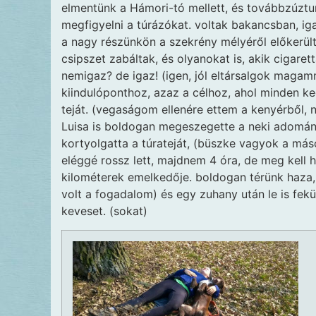
elmentünk a Hámori-tó mellett, és továbbzúzt
megfigyelni a túrázókat. voltak bakancsban, ig
a nagy részünkön a szekrény mélyéről előkerült
csipszet zabáltak, és olyanokat is, akik cigare
nemigaz? de igaz! (igen, jól eltársalgok maga
kiindulóponthoz, azaz a célhoz, ahol minden k
teját. (vegaságom ellenére ettem a kenyérből
Luisa is boldogan megeszegette a neki adomán
kortyolgatta a túrateját, (büszke vagyok a máso
eléggé rossz lett, majdnem 4 óra, de meg kell 
kilométerek emelkedője. boldogan térünk haza,
volt a fogadalom) és egy zuhany után le is fek
keveset. (sokat)