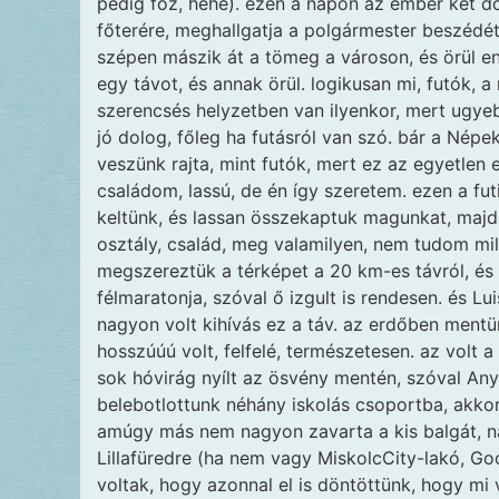
pedig főz, hehe). ezen a napon az ember két d
főterére, meghallgatja a polgármester beszédé
szépen mászik át a tömeg a városon, és örül e
egy távot, és annak örül. logikusan mi, futók, a
szerencsés helyzetben van ilyenkor, mert ugye
jó dolog, főleg ha futásról van szó. bár a Népe
veszünk rajta, mint futók, mert ez az egyetlen 
családom, lassú, de én így szeretem. ezen a fut
keltünk, és lassan összekaptuk magunkat, majd 
osztály, család, meg valamilyen, nem tudom mil
megszereztük a térképet a 20 km-es távról, és 
félmaratonja, szóval ő izgult is rendesen. és 
nagyon volt kihívás ez a táv. az erdőben mentü
hosszúúú volt, felfelé, természetesen. az volt 
sok hóvirág nyílt az ösvény mentén, szóval Any
belebotlottunk néhány iskolás csoportba, akkor
amúgy más nem nagyon zavarta a kis balgát, na
Lillafüredre (ha nem vagy MiskolcCity-lakó, Goo
voltak, hogy azonnal el is döntöttünk, hogy mi 