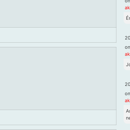
o
ak
É
20
o
ak
J
20
o
ak
A
n