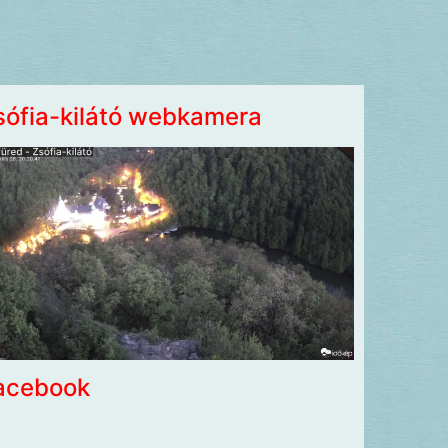
sófia-kilátó webkamera
acebook