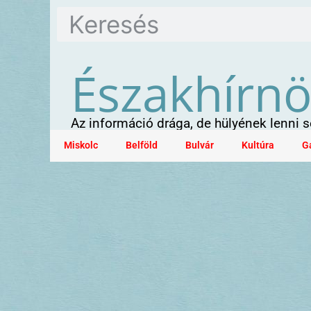
Északhírn
Az információ drága, de hülyének lenni
Miskolc
Belföld
Bulvár
Kultúra
G