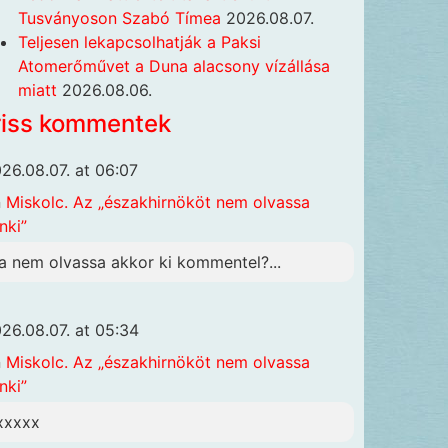
Tusványoson Szabó Tímea
2026.08.07.
Teljesen lekapcsolhatják a Paksi
Atomerőművet a Duna alacsony vízállása
miatt
2026.08.06.
riss kommentek
26.08.07. at 06:07
n
Miskolc. Az „északhirnököt nem olvassa
nki”
a nem olvassa akkor ki kommentel?...
26.08.07. at 05:34
n
Miskolc. Az „északhirnököt nem olvassa
nki”
xxxxx