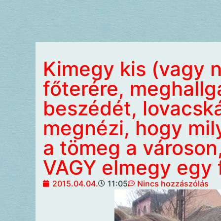
Kimegy kis (vagy 
főterére, meghallg
beszédét, lovacsk
megnézi, hogy mil
a tömeg a városon,
VAGY elmegy egy 
2015.04.04.
11:05
Nincs hozzászólás