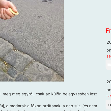
F
20
o
se
H
20
o
l. meg még egyről, csak az külön bejegyzésben lesz.
se
x
 fúj, a madarak a fákon ordítanak, a nap süt. (és nem