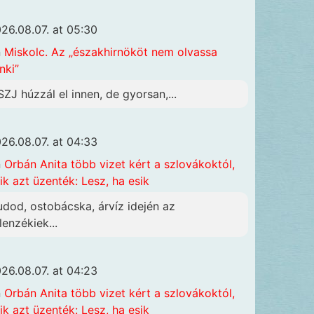
26.08.07. at 05:30
n
Miskolc. Az „északhirnököt nem olvassa
nki”
SZJ húzzál el innen, de gyorsan,...
26.08.07. at 04:33
n
Orbán Anita több vizet kért a szlovákoktól,
ik azt üzenték: Lesz, ha esik
udod, ostobácska, árvíz idején az
lenzékiek...
26.08.07. at 04:23
n
Orbán Anita több vizet kért a szlovákoktól,
ik azt üzenték: Lesz, ha esik