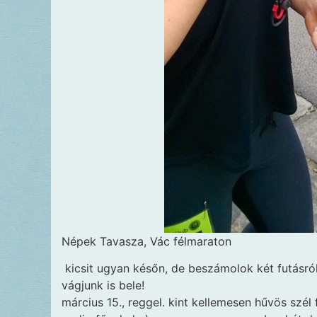
Népek Tavasza, Vác félmaraton
kicsit ugyan későn, de beszámolok két futásró
vágjunk is bele!
március 15., reggel. kint kellemesen hűvös szél