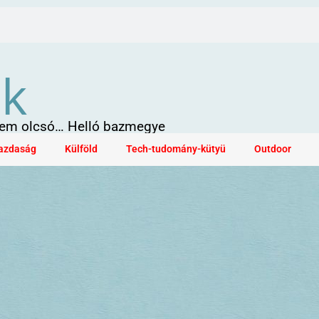
ök
 sem olcsó… Helló bazmegye
azdaság
Külföld
Tech-tudomány-kütyü
Outdoor