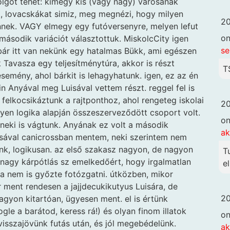
olgot tehet: kimegy kis (vagy nagy) városának
t, lovacskákat simiz, meg megnézi, hogy milyen
20
nnek. VAGY elmegy egy futóversenyre, melyen lefut
o
 második variációt választottuk. MiskolcCity igen
se
bár itt van nekünk egy hatalmas Bükk, ami egészen
k Tavasza egy teljesítménytúra, akkor is részt
T
esemény, ahol bárkit is lehagyhatunk. igen, ez az én
in Anyával meg Luisával vettem részt. reggel fel is
felkocsikáztunk a rajtponthoz, ahol rengeteg iskolai
20
yen logika alapján összeszerveződött csoport volt.
o
neki is vágtunk. Anyának ez volt a második
ak
Luisával canicrossban mentem, neki szerintem nem
nk, logikusan. az első szakasz nagyon, de nagyon
T
a nagy kárpótlás sz emelkedőért, hogy irgalmatlan
el
a nem is győzte fotózgatni. útközben, mikor
 ment rendesen a jajjdecukikutyus Luisára, de
20
gyon kitartóan, ügyesen ment. el is értünk
gle a barátod, keress rá!) és olyan finom illatok
o
visszajövünk futás után, és jól megebédelünk.
ak