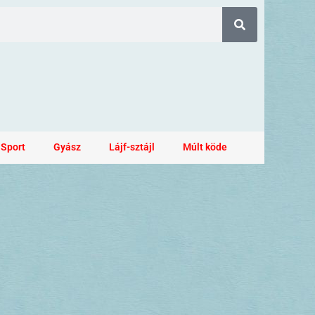
Sport
Gyász
Lájf-sztájl
Múlt köde