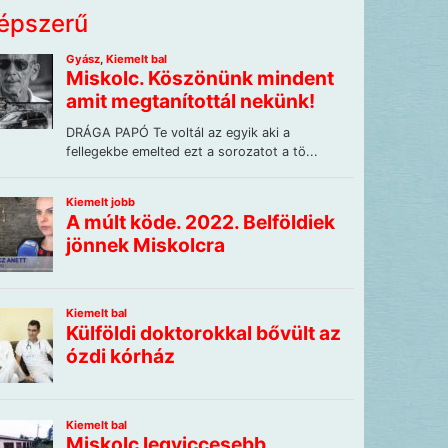
épszerű