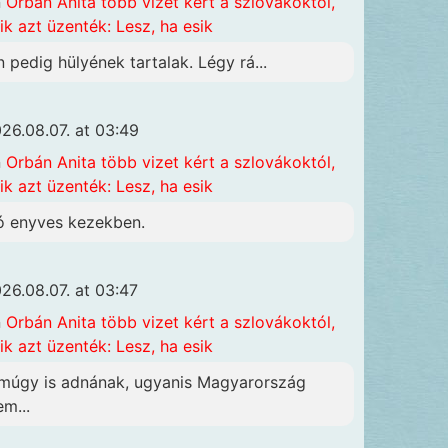
n
Orbán Anita több vizet kért a szlovákoktól,
ik azt üzenték: Lesz, ha esik
n pedig hülyének tartalak. Légy rá...
26.08.07. at 03:49
n
Orbán Anita több vizet kért a szlovákoktól,
ik azt üzenték: Lesz, ha esik
ó enyves kezekben.
26.08.07. at 03:47
n
Orbán Anita több vizet kért a szlovákoktól,
ik azt üzenték: Lesz, ha esik
múgy is adnának, ugyanis Magyarország
em...