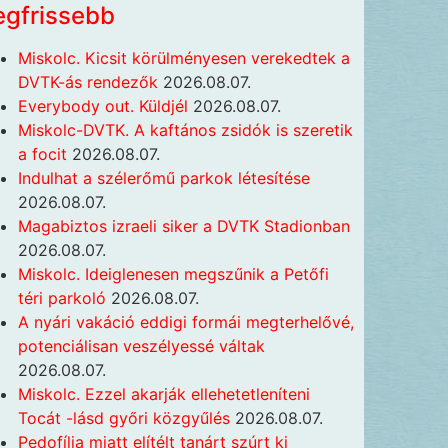
egfrissebb
Miskolc. Kicsit körülményesen verekedtek a
DVTK-ás rendezők
2026.08.07.
Everybody out. Küldjél
2026.08.07.
Miskolc-DVTK. A kaftános zsidók is szeretik
a focit
2026.08.07.
Indulhat a szélerőmű parkok létesítése
2026.08.07.
Magabiztos izraeli siker a DVTK Stadionban
2026.08.07.
Miskolc. Ideiglenesen megszűnik a Petőfi
téri parkoló
2026.08.07.
A nyári vakáció eddigi formái megterhelővé,
potenciálisan veszélyessé váltak
2026.08.07.
Miskolc. Ezzel akarják ellehetetleníteni
Tocát -lásd győri közgyűlés
2026.08.07.
Pedofília miatt elítélt tanárt szúrt ki