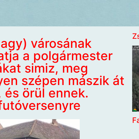
Z
nagy) városának
atja a polgármester
ákat simiz, meg
yen szépen mászik át
 és örül ennek.
futóversenyre
F