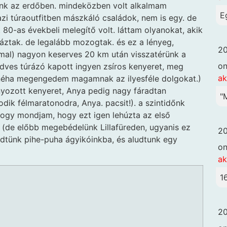
unk az erdőben. mindeközben volt alkalmam
E
azi túraoutfitben mászkáló családok, nem is egy. de
 80-as évekbeli melegítő volt. láttam olyanokat, akik
ttáztak. de legalább mozogtak. és ez a lényeg,
20
mmal) nagyon keserves 20 km után visszatérünk a
o
edves túrázó kapott ingyen zsíros kenyeret, meg
ak
, néha megengedem magamnak az ilyesféle dolgokat.)
yozott kenyeret, Anya pedig nagy fáradtan
"
dik félmaratonodra, Anya. pacsit!). a szintidőnk
hogy mondjam, hogy ezt igen lehúzta az első
 (de előbb megebédelünk Lillafüreden, ugyanis ez
20
üdtünk pihe-puha ágyikóinkba, és aludtunk egy
o
ak
1
20