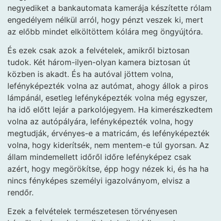
negyediket a bankautomata kamerája készítette rólam
engedélyem nélkül arról, hogy pénzt veszek ki, mert
az előbb mindet elköltöttem kólára meg öngyújtóra.
És ezek csak azok a felvételek, amikről biztosan
tudok. Két három-ilyen-olyan kamera biztosan út
közben is akadt. És ha autóval jöttem volna,
lefényképezték volna az autómat, ahogy állok a piros
lámpánál, esetleg lefényképezték volna még egyszer,
ha idő előtt lejár a parkolójegyem. Ha kimerészkedtem
volna az autópályára, lefényképezték volna, hogy
megtudják, érvényes-e a matricám, és lefényképezték
volna, hogy kiderítsék, nem mentem-e túl gyorsan. Az
állam mindemellett időről időre lefényképez csak
azért, hogy megörökítse, épp hogy nézek ki, és ha ha
nincs fényképes személyi igazolványom, elvisz a
rendőr.
Ezek a felvételek természetesen törvényesen