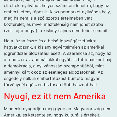
elítélték: nyilvános helyen számítani lehet rá, hogy az
embert lefényképezik. A szupermarket nyilvános hely,
még ha nem is a szó szoros értelmében vett
közterület, és mivel meztelenség nem jöhet szóba
(volt rajta bugyi), a kislány sajnos nem tehet semmit.
Ha a józan észre és a belső igazságérzetünkre
hagyatkozunk, a kislány egyértelműen az amerikai
jogrendszer áldozatául esett. A szerencse az, hogy az
a rendszer az anomáliákkal együtt is több hasznot hajt
a demokrácia, a nyilvánosság szempontjából, mint
amennyi kárt okoz az esetleges áldozatoknak. Az
engedély nélküli emberfotózást büntető magyar
törvénynél egészen biztosan több hasznot hajt.
Nyugi, ez itt nem Amerika
Mindenki nyugodjon meg gyorsan. Magyarország nem
Amerika, és kétségtelen, hogy kulturális értékeit,