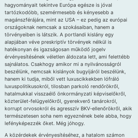
hagyományait tekintve Európa egésze is jóval
tartózkodóbb, szemérmesebb és kényesebb a
magánszférájára, mint az USA – ez pedig az európai
országoknak nemcsak a szokásaiban, hanem a
törvényeiben is látszik. A portlandi kislány egy
alapjában véve preskriptív törvények nélkül is
hatékonyan és igazságosan működő jogelv
érvényesítésének véletlen áldozata lett, ami felettébb
sajnálatos. Csakhogy amikor mi a nyilvánosságról
beszélünk, nemcsak kislányok bugyijáról beszélünk,
hanem ki tudja, miből vett luxuscikkekben lófráló
luxuspolitikusokról, tilosban parkoló rendőrökről,
hatalmukkal visszaélő önkormányzati képviselőkről,
közterület-felügyelőkről, gyerekverő tanárokról,
korrupt orvosokról és agresszív BKV-ellenőrökről, akik
természetesen soha nem egyeznének bele abba, hogy
lefényképezzék őket. Még jóhogy.
A közérdekek érvényesítéséhez, a hatalom számon