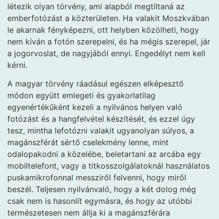
létezik olyan törvény, ami alapból megtiltaná az
emberfotózást a közterületen. Ha valakit Moszkvában
le akarnak fényképezni, ott helyben közölheti, hogy
nem kíván a fotón szerepelni, és ha mégis szerepel, jár
a jogorvoslat, de nagyjából ennyi. Engedélyt nem kell
kérni.
A magyar törvény ráadásul egészen elképesztő
módon együtt emlegeti és gyakorlatilag
egyenértékűként kezeli a nyilvános helyen való
fotózást és a hangfelvétel készítését, és ezzel úgy
tesz, mintha lefotózni valakit ugyanolyan súlyos, a
magánszférát sértő cselekmény lenne, mint
odalopakodni a közelébe, beletartani az arcába egy
mobiltelefont, vagy a titkosszolgálatoknál használatos
puskamikrofonnal messziről felvenni, hogy miről
beszél. Teljesen nyilvánvaló, hogy a két dolog még
csak nem is hasonlít egymásra, és hogy az utóbbi
természetesen nem állja ki a magánszférára