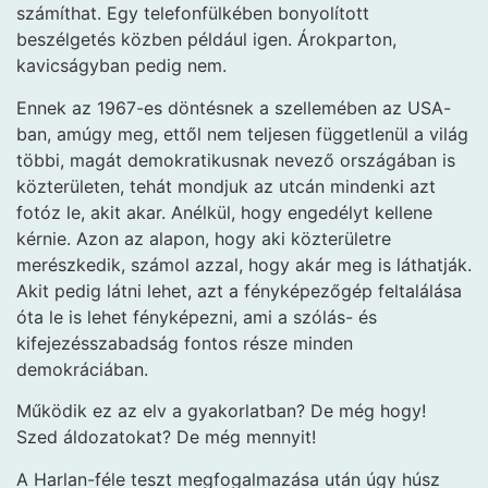
számíthat. Egy telefonfülkében bonyolított
beszélgetés közben például igen. Árokparton,
kavicságyban pedig nem.
Ennek az 1967-es döntésnek a szellemében az USA-
ban, amúgy meg, ettől nem teljesen függetlenül a világ
többi, magát demokratikusnak nevező országában is
közterületen, tehát mondjuk az utcán mindenki azt
fotóz le, akit akar. Anélkül, hogy engedélyt kellene
kérnie. Azon az alapon, hogy aki közterületre
merészkedik, számol azzal, hogy akár meg is láthatják.
Akit pedig látni lehet, azt a fényképezőgép feltalálása
óta le is lehet fényképezni, ami a szólás- és
kifejezésszabadság fontos része minden
demokráciában.
Működik ez az elv a gyakorlatban? De még hogy!
Szed áldozatokat? De még mennyit!
A Harlan-féle teszt megfogalmazása után úgy húsz