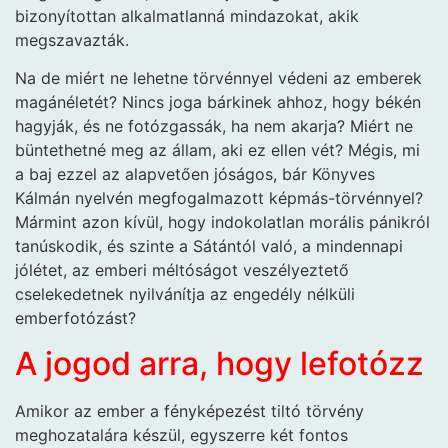
bizonyítottan alkalmatlanná mindazokat, akik
megszavazták.
Na de miért ne lehetne törvénnyel védeni az emberek
magánéletét? Nincs joga bárkinek ahhoz, hogy békén
hagyják, és ne fotózgassák, ha nem akarja? Miért ne
büntethetné meg az állam, aki ez ellen vét? Mégis, mi
a baj ezzel az alapvetően jóságos, bár Könyves
Kálmán nyelvén megfogalmazott képmás-törvénnyel?
Mármint azon kívül, hogy indokolatlan morális pánikról
tanúskodik, és szinte a Sátántól való, a mindennapi
jólétet, az emberi méltóságot veszélyeztető
cselekedetnek nyilvánítja az engedély nélküli
emberfotózást?
A jogod arra, hogy lefotózz
Amikor az ember a fényképezést tiltó törvény
meghozatalára készül, egyszerre két fontos