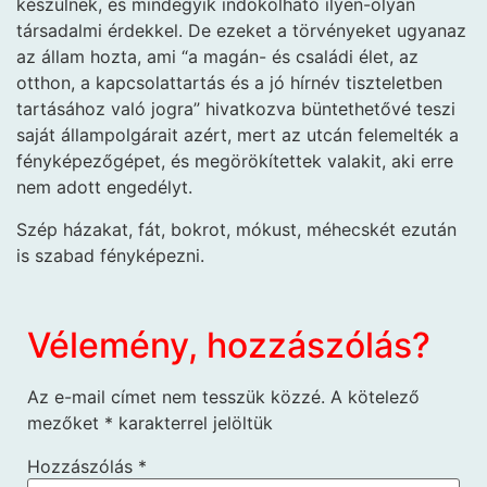
készülnek, és mindegyik indokolható ilyen-olyan
társadalmi érdekkel. De ezeket a törvényeket ugyanaz
az állam hozta, ami “a magán- és családi élet, az
otthon, a kapcsolattartás és a jó hírnév tiszteletben
tartásához való jogra” hivatkozva büntethetővé teszi
saját állampolgárait azért, mert az utcán felemelték a
fényképezőgépet, és megörökítettek valakit, aki erre
nem adott engedélyt.
Szép házakat, fát, bokrot, mókust, méhecskét ezután
is szabad fényképezni.
Vélemény, hozzászólás?
Az e-mail címet nem tesszük közzé.
A kötelező
mezőket
*
karakterrel jelöltük
Hozzászólás
*