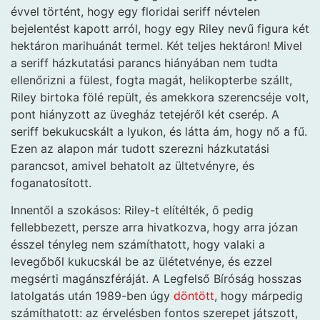
évvel történt, hogy egy floridai seriff névtelen
bejelentést kapott arról, hogy egy Riley nevű figura két
hektáron marihuánát termel. Két teljes hektáron! Mivel
a seriff házkutatási parancs hiányában nem tudta
ellenőrizni a fülest, fogta magát, helikopterbe szállt,
Riley birtoka fölé repült, és amekkora szerencséje volt,
pont hiányzott az üvegház tetejéről két cserép. A
seriff bekukucskált a lyukon, és látta ám, hogy nő a fű.
Ezen az alapon már tudott szerezni házkutatási
parancsot, amivel behatolt az ültetvényre, és
foganatosított.
Innentől a szokásos: Riley-t elítélték, ő pedig
fellebbezett, persze arra hivatkozva, hogy arra józan
ésszel tényleg nem számíthatott, hogy valaki a
levegőből kukucskál be az ülétetvénye, és ezzel
megsérti magánszféráját. A Legfelső Bíróság hosszas
latolgatás után 1989-ben úgy
döntött
, hogy márpedig
számíthatott: az érvelésben fontos szerepet játszott,