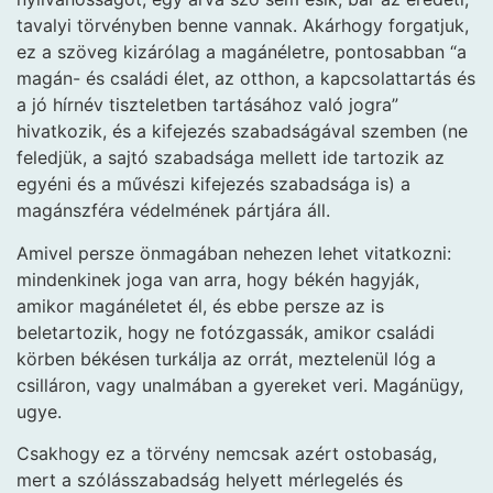
tavalyi törvényben benne vannak. Akárhogy forgatjuk,
ez a szöveg kizárólag a magánéletre, pontosabban “a
magán- és családi élet, az otthon, a kapcsolattartás és
a jó hírnév tiszteletben tartásához való jogra”
hivatkozik, és a kifejezés szabadságával szemben (ne
feledjük, a sajtó szabadsága mellett ide tartozik az
egyéni és a művészi kifejezés szabadsága is) a
magánszféra védelmének pártjára áll.
Amivel persze önmagában nehezen lehet vitatkozni:
mindenkinek joga van arra, hogy békén hagyják,
amikor magánéletet él, és ebbe persze az is
beletartozik, hogy ne fotózgassák, amikor családi
körben békésen turkálja az orrát, meztelenül lóg a
csilláron, vagy unalmában a gyereket veri. Magánügy,
ugye.
Csakhogy ez a törvény nemcsak azért ostobaság,
mert a szólásszabadság helyett mérlegelés és