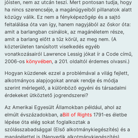
jóisten, nem az utcán teszi. Mert pontosan tudja, hogy
ha nincs szerencséje, a magánügyeiből pillanatok alatt
közügy válik. Ez nem a fényképezőgép és a sajtó
feltalálása óta van így, hanem nagyjából az őskor óta:
amit a barlangban csinálok, az magánéletem része,
amit a barlang előtt a tűz körül, az meg nem. (A
közterületen tanúsított viselkedés egyéb
vonatkozásairól Lawrence Lessig jókat ír a Code című,
2006-os
könyvében
, a 201. oldaltól érdemes olvasni.)
Hogyan küzdenek ezzel a problémával a világ fejlett,
alkotmányos alapjogokat annak rendje és módja
szerint mérlegelő, a különböző egyéni és társadalmi
érdekeket ütköztető jogrendszerei?
Az Amerikai Egyesült Államokban például, ahol az
elmúlt évszázadokban, a
Bill of Rights
1791-es életbe
lépése óta elég sokat foglalkoztak a
szólásszabadsággal (Első alkotmánykiegészítés) és a
magánélettel is (Negyedik alkotmánykiegészítés),