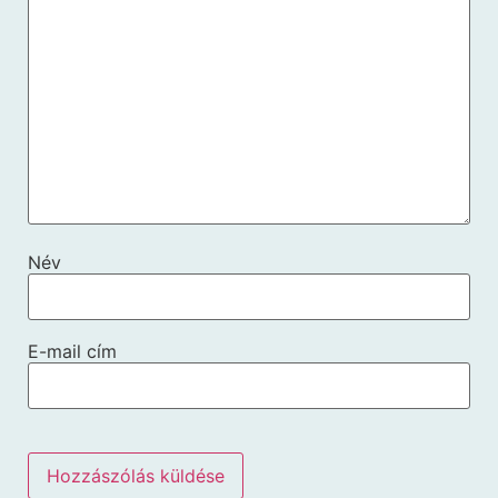
Név
E-mail cím