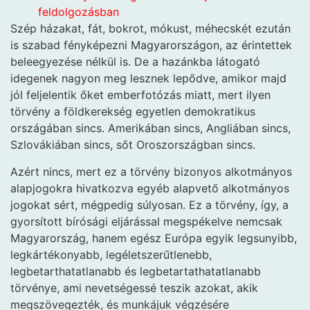
feldolgozásban
Szép házakat, fát, bokrot, mókust, méhecskét ezután
is szabad fényképezni Magyarországon, az érintettek
beleegyezése nélkül is. De a hazánkba látogató
idegenek nagyon meg lesznek lepődve, amikor majd
jól feljelentik őket emberfotózás miatt, mert ilyen
törvény a földkerekség egyetlen demokratikus
országában sincs. Amerikában sincs, Angliában sincs,
Szlovákiában sincs, sőt Oroszországban sincs.
Azért nincs, mert ez a törvény bizonyos alkotmányos
alapjogokra hivatkozva egyéb alapvető alkotmányos
jogokat sért, mégpedig súlyosan. Ez a törvény, így, a
gyorsított bírósági eljárással megspékelve nemcsak
Magyarország, hanem egész Európa egyik legsunyibb,
legkártékonyabb, legéletszerűtlenebb,
legbetarthatatlanabb és legbetartathatatlanabb
törvénye, ami nevetségessé teszik azokat, akik
megszövegezték, és munkájuk végzésére