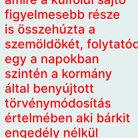
figyelmesebb része
is
összehúzta a
szemöldökét
, folytatód
egy a napokban
szintén a kormány
által benyújtott
törvénymódosítás
értelmében aki bárkit
engedély nélkül