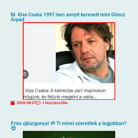
M. Kiss Csaba 1997-ben annyit keresett mint Göncz
Árpád
2026-08-07
1 hozzászólás
Friss újburgonya! 🥔 Ti mivel szeretitek a legjobban?
😊