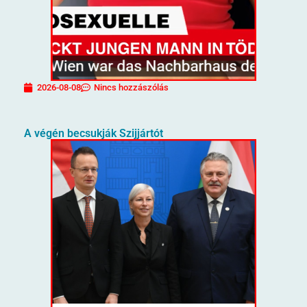
2026-08-08
Nincs hozzászólás
A végén becsukják Szijjártót