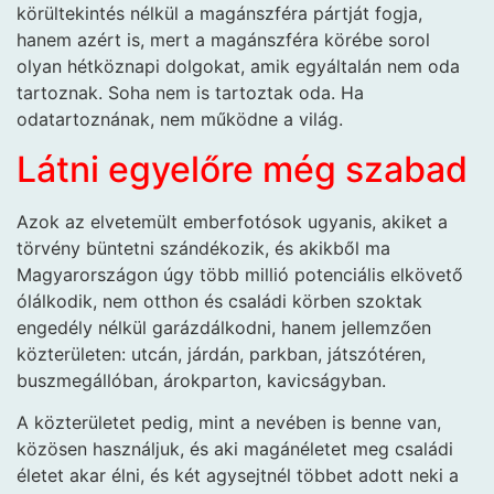
körültekintés nélkül a magánszféra pártját fogja,
hanem azért is, mert a magánszféra körébe sorol
olyan hétköznapi dolgokat, amik egyáltalán nem oda
tartoznak. Soha nem is tartoztak oda. Ha
odatartoznának, nem működne a világ.
Látni egyelőre még szabad
Azok az elvetemült emberfotósok ugyanis, akiket a
törvény büntetni szándékozik, és akikből ma
Magyarországon úgy több millió potenciális elkövető
ólálkodik, nem otthon és családi körben szoktak
engedély nélkül garázdálkodni, hanem jellemzően
közterületen: utcán, járdán, parkban, játszótéren,
buszmegállóban, árokparton, kavicságyban.
A közterületet pedig, mint a nevében is benne van,
közösen használjuk, és aki magánéletet meg családi
életet akar élni, és két agysejtnél többet adott neki a