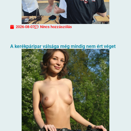
2026-08-07
Nincs hozzászólás
A kerékpáripar válsága még mindig nem ért véget