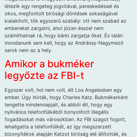
létezik egy rengeteg jogvitával, pereskedéssel és
okos, megfontolt bírósági döntések sokaságával
kialakított, tök egyszerű szabály: ott nem szabad az
embereket zargatni, ahol józan ésszel nem
számíthatnak rá, hogy bárki zargatja őket. És talán
mondanunk sem kell, hogy az Andrássy-Nagymező
sarok nem az a hely.
Amikor a bukméker
legyőzte az FBI-t
Egyszer volt, hol nem volt, élt Los Angelesben egy
ember. Úgy hívták, hogy Charles Katz. Bukmékerként
tengette mindennapjait, és abból élt, hogy egy
nyilvános telefonfülkéből bonyolított illegális
fogadásokat más városokban. Az FBI szagot fogott,
lehallgatta a telefonfülkét, az így megszerzett
bizonyítékok alapján Katzot bíróság elé állították, és