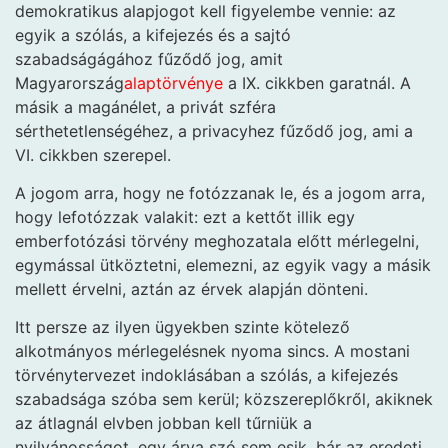
demokratikus alapjogot kell figyelembe vennie: az
egyik a szólás, a kifejezés és a sajtó
szabadságágához fűződő jog, amit
Magyarország
alaptörvénye
a IX. cikkben garatnál. A
másik a magánélet, a privát szféra
sérthetetlenségéhez, a privacyhez fűződő jog, ami a
VI. cikkben szerepel.
A jogom arra, hogy ne fotózzanak le, és a jogom arra,
hogy lefotózzak valakit: ezt a kettőt illik egy
emberfotózási törvény meghozatala előtt mérlegelni,
egymással ütköztetni, elemezni, az egyik vagy a másik
mellett érvelni, aztán az érvek alapján dönteni.
Itt persze az ilyen ügyekben szinte kötelező
alkotmányos mérlegelésnek nyoma sincs. A mostani
törvénytervezet indoklásában a szólás, a kifejezés
szabadsága szóba sem kerül; közszereplőkről, akiknek
az átlagnál elvben jobban kell tűrniük a
nyilvánosságot, egy árva szó sem esik, bár az eredeti,