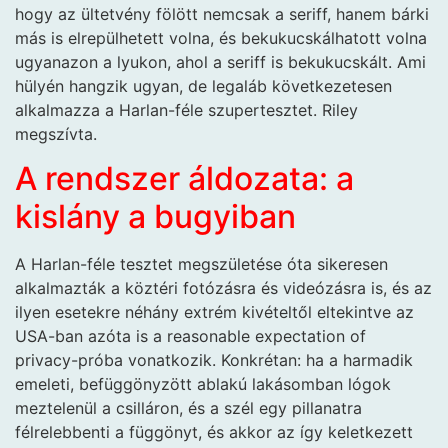
hogy az ültetvény fölött nemcsak a seriff, hanem bárki
más is elrepülhetett volna, és bekukucskálhatott volna
ugyanazon a lyukon, ahol a seriff is bekukucskált. Ami
hülyén hangzik ugyan, de legaláb következetesen
alkalmazza a Harlan-féle szupertesztet. Riley
megszívta.
A rendszer áldozata: a
kislány a bugyiban
A Harlan-féle tesztet megszületése óta sikeresen
alkalmazták a köztéri fotózásra és videózásra is, és az
ilyen esetekre néhány extrém kivételtől eltekintve az
USA-ban azóta is a reasonable expectation of
privacy-próba vonatkozik. Konkrétan: ha a harmadik
emeleti, befüggönyzött ablakú lakásomban lógok
meztelenül a csilláron, és a szél egy pillanatra
félrelebbenti a függönyt, és akkor az így keletkezett