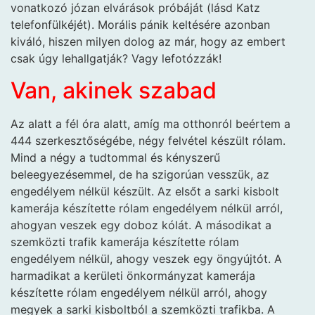
vonatkozó józan elvárások próbáját (lásd Katz
telefonfülkéjét). Morális pánik keltésére azonban
kiváló, hiszen milyen dolog az már, hogy az embert
csak úgy lehallgatják? Vagy lefotózzák!
Van, akinek szabad
Az alatt a fél óra alatt, amíg ma otthonról beértem a
444 szerkesztőségébe, négy felvétel készült rólam.
Mind a négy a tudtommal és kényszerű
beleegyezésemmel, de ha szigorúan vesszük, az
engedélyem nélkül készült. Az elsőt a sarki kisbolt
kamerája készítette rólam engedélyem nélkül arról,
ahogyan veszek egy doboz kólát. A másodikat a
szemközti trafik kamerája készítette rólam
engedélyem nélkül, ahogy veszek egy öngyújtót. A
harmadikat a kerületi önkormányzat kamerája
készítette rólam engedélyem nélkül arról, ahogy
megyek a sarki kisboltból a szemközti trafikba. A