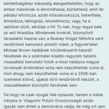
kérhetőségéhez márpedig elengedhetetlen, hogy az
ember másoknak is elmondhassa, büntetlenül, amit lát:
például lefotózza, aztán kifacebookozza, betwittelje,
átinstázza, leblogolja, retumblrezze, vagy, ha a
sajtóban bízik, elküldje a Hír Tv-nek, hogy tegye bele
az esti híradóba. Mindennek konkrét, bizonyított
társadalmi haszna van: a Rodney Kinget félholtra verő
rendőröket bemutató amatőr videó, a fegyvertelen
Michael Brown halálának körülményeiről készült
felvételek és a számtalan kisebb-nagyobb hatalmi
visszaélést bemutató fotók a most hatályos magyar
törvények értelmében soha nem készülhettek volna el,
mint ahogy nem készülhettek volna el a 2006-ban
szemeket kilövő, ujjakat törő rendőrökről készült, a
visszaéléseket bizonyító felvételek sem.
De hogy ne csak nyugat felé nyissunk, hanem a másik
irányba is: Vlagyimir Putyin Oroszországát aztán
igazán nem érheti a demokrácia vádja, de még ott sem