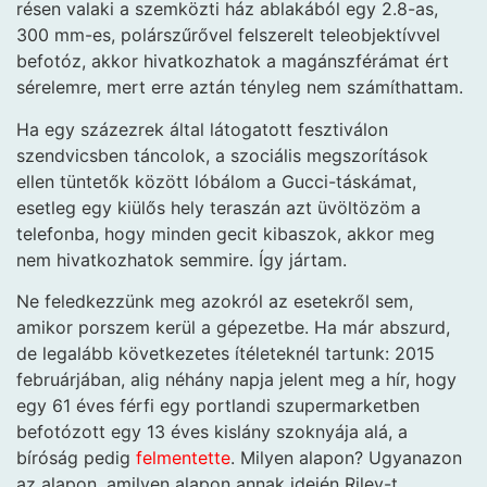
résen valaki a szemközti ház ablakából egy 2.8-as,
300 mm-es, polárszűrővel felszerelt teleobjektívvel
befotóz, akkor hivatkozhatok a magánszférámat ért
sérelemre, mert erre aztán tényleg nem számíthattam.
Ha egy százezrek által látogatott fesztiválon
szendvicsben táncolok, a szociális megszorítások
ellen tüntetők között lóbálom a Gucci-táskámat,
esetleg egy kiülős hely teraszán azt üvöltözöm a
telefonba, hogy minden gecit kibaszok, akkor meg
nem hivatkozhatok semmire. Így jártam.
Ne feledkezzünk meg azokról az esetekről sem,
amikor porszem kerül a gépezetbe. Ha már abszurd,
de legalább következetes ítéleteknél tartunk: 2015
februárjában, alig néhány napja jelent meg a hír, hogy
egy 61 éves férfi egy portlandi szupermarketben
befotózott egy 13 éves kislány szoknyája alá, a
bíróság pedig
felmentette
. Milyen alapon? Ugyanazon
az alapon, amilyen alapon annak idején Riley-t