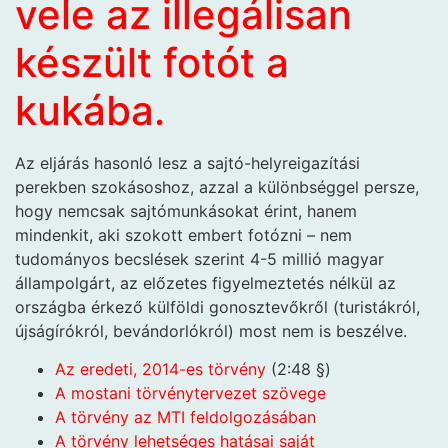
vele az illegálisan
készült fotót a
kukába.
Az eljárás hasonló lesz a sajtó-helyreigazítási
perekben szokásoshoz, azzal a különbséggel persze,
hogy nemcsak sajtómunkásokat érint, hanem
mindenkit, aki szokott embert fotózni – nem
tudományos becslések szerint 4-5 millió magyar
állampolgárt, az előzetes figyelmeztetés nélkül az
országba érkező külföldi gonosztevőkről (turistákról,
újságírókról, bevándorlókról) most nem is beszélve.
Az eredeti, 2014-es törvény
(2:48 §)
A mostani törvénytervezet szövege
A törvény az MTI feldolgozásában
A törvény lehetséges hatásai saját