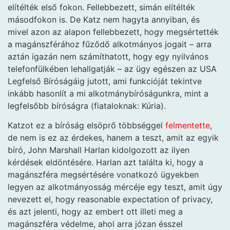
elítélték első fokon. Fellebbezett, simán elítélték
másodfokon is. De Katz nem hagyta annyiban, és
mivel azon az alapon fellebbezett, hogy megsértették
a magánszférához fűződő alkotmányos jogait – arra
aztán igazán nem számíthatott, hogy egy nyilvános
telefonfülkében lehallgatják – az ügy egészen az USA
Legfelső Bíróságáig jutott, ami funkcióját tekintve
inkább hasonlít a mi alkotmánybíróságunkra, mint a
legfelsőbb bíróságra (fiataloknak: Kúria).
Katzot ez a bíróság elsöprő többséggel
felmentette
,
de nem is ez az érdekes, hanem a teszt, amit az egyik
bíró, John Marshall Harlan kidolgozott az ilyen
kérdések eldöntésére. Harlan azt találta ki, hogy a
magánszféra megsértésére vonatkozó ügyekben
legyen az alkotmányosság mércéje egy teszt, amit úgy
nevezett el, hogy reasonable expectation of privacy,
és azt jelenti, hogy az embert ott illeti meg a
magánszféra védelme, ahol arra józan ésszel