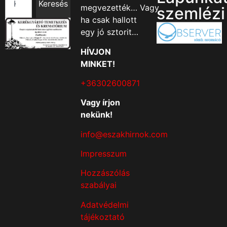
Keresés
megvezették… Vagy
szemlézi
ha csak hallott
egy jó sztorit…
HÍVJON
MINKET!
+36302600871
Vagy írjon
nekünk!
info@eszakhirnok.com
Impresszum
Hozzászólás
szabályai
Adatvédelmi
tájékoztató