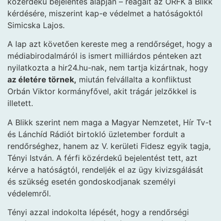
közérdekű bejelentés alapján – reagált az ORFK a Blikk
kérdésére, miszerint kap-e védelmet a hatóságoktól
Simicska Lajos.
A lap azt követően kereste meg a rendőrséget, hogy a
médiabirodalmáról is ismert milliárdos pénteken azt
nyilatkozta a hir24.hu-nak, nem tartja kizártnak, hogy
az életére törnek,
miután felvállalta a konfliktust
Orbán Viktor kormányfővel, akit trágár jelzőkkel is
illetett.
A Blikk szerint nem maga a Magyar Nemzetet, Hír Tv-t
és Lánchíd Rádiót birtokló üzletember fordult a
rendőrséghez, hanem az V. kerületi Fidesz egyik tagja,
Tényi István. A férfi közérdekű bejelentést tett, azt
kérve a hatóságtól, rendeljék el az ügy kivizsgálását
és szükség esetén gondoskodjanak személyi
védelemről.
Tényi azzal indokolta lépését, hogy a rendőrségi