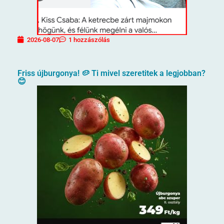
2026-08-07
1 hozzászólás
Friss újburgonya! 🥔 Ti mivel szeretitek a legjobban?
😊