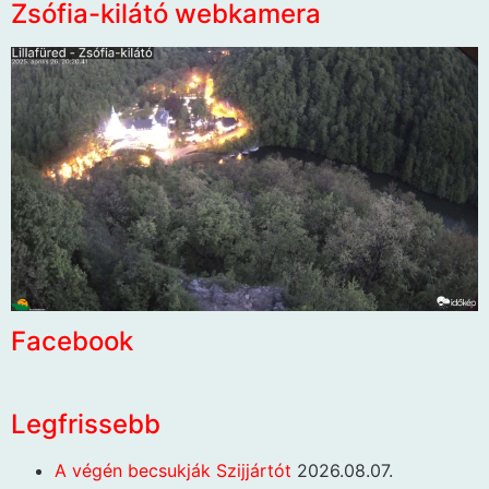
Zsófia-kilátó webkamera
Facebook
Legfrissebb
A végén becsukják Szijjártót
2026.08.07.