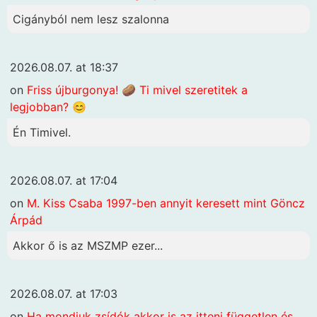
Cigányból nem lesz szalonna
2026.08.07. at 18:37
on
Friss újburgonya! 🥔 Ti mivel szeretitek a
legjobban? 😊
Én Timivel.
2026.08.07. at 17:04
on
M. Kiss Csaba 1997-ben annyit keresett mint Göncz
Árpád
Akkor ő is az MSZMP ezer...
2026.08.07. at 17:03
on
Ha mondjuk zsídók akkor is az itteni független és