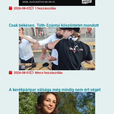
2026-08-07
1 hozzászólás
Csak békésen. Tóth-Szántai köszöntetet mondott
2026-08-07
Nincs hozzászólás
A kerékpáripar válsága még mindig nem ért véget