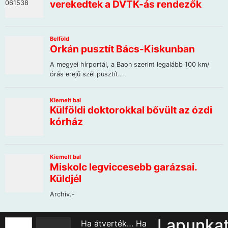
Lapunka
Ha átverték… Ha