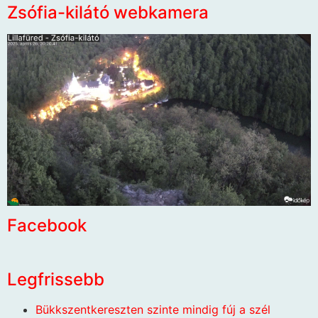
Zsófia-kilátó webkamera
Facebook
Legfrissebb
Bükkszentkereszten szinte mindig fúj a szél