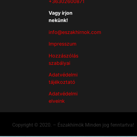
+36302600871
Vagy írjon
nekünk!
info@eszakhirnok.com
Impresszum
Hozzászólás
szabályai
Adatvédelmi
tájékoztató
Adatvédelmi
elveink
Copyright © 2020. – Északhírnök Minden jog fenntartva!