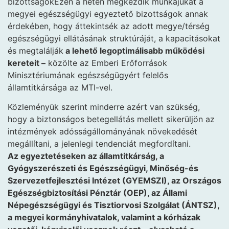
bizottságokEzen a héten megkezdik munkájukat a
megyei egészségügyi egyeztető bizottságok annak
érdekében, hogy áttekintsék az adott megye/térség
egészségügyi ellátásának struktúráját, a kapacitásokat
és megtalálják
a lehető legoptimálisabb működési
kereteit –
közölte az Emberi Erőforrások
Minisztériumának egészségügyért felelős
államtitkársága az MTI-vel.
Közleményük szerint minderre azért van szükség,
hogy a biztonságos betegellátás mellett sikerüljön az
intézmények adósságállományának növekedését
megállítani, a jelenlegi tendenciát megfordítani.
Az egyeztetéseken az államtitkárság, a
Gyógyszerészeti és Egészségügyi, Minőség-és
Szervezetfejlesztési Intézet (GYEMSZI), az Országos
Egészségbiztosítási Pénztár (OEP), az Állami
Népegészségügyi és Tisztiorvosi Szolgálat (ÁNTSZ),
a megyei kormányhivatalok, valamint a kórházak