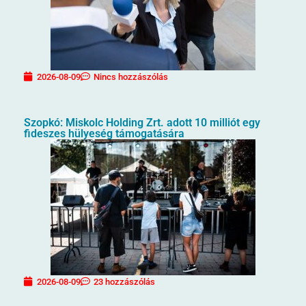
2026-08-09
Nincs hozzászólás
Szopkó: Miskolc Holding Zrt. adott 10 milliót egy
fideszes hülyeség támogatására
2026-08-09
23 hozzászólás