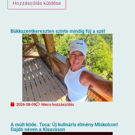
Bükkszentkereszten szinte mindig fúj a szél
2026-08-09
Nincs hozzászólás
A múlt köde. Toca: Új kulináris élmény Miskolcon!
Gajdó néven a Kisavason