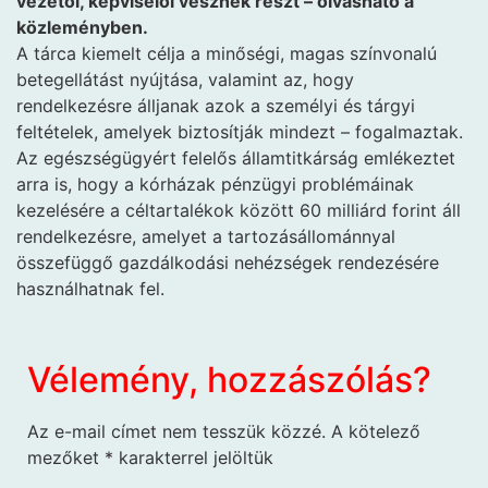
vezetői, képviselői vesznek részt – olvasható a
közleményben.
A tárca kiemelt célja a minőségi, magas színvonalú
betegellátást nyújtása, valamint az, hogy
rendelkezésre álljanak azok a személyi és tárgyi
feltételek, amelyek biztosítják mindezt – fogalmaztak.
Az egészségügyért felelős államtitkárság emlékeztet
arra is, hogy a kórházak pénzügyi problémáinak
kezelésére a céltartalékok között 60 milliárd forint áll
rendelkezésre, amelyet a tartozásállománnyal
összefüggő gazdálkodási nehézségek rendezésére
használhatnak fel.
Vélemény, hozzászólás?
Az e-mail címet nem tesszük közzé.
A kötelező
mezőket
*
karakterrel jelöltük