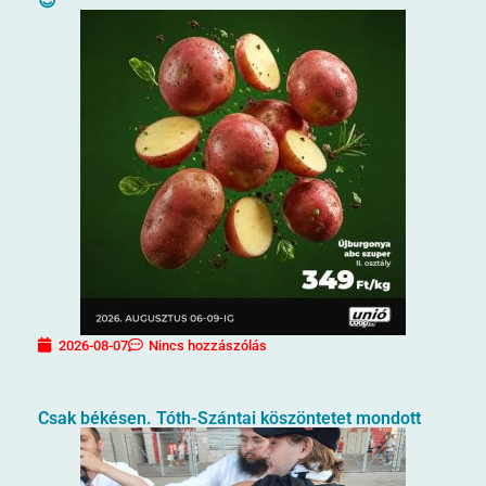
😊
2026-08-07
Nincs hozzászólás
Csak békésen. Tóth-Szántai köszöntetet mondott