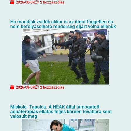
2026-08-07
2 hozzászólás
Ha mondjuk zsídók akkor is az itteni független és
nem befolyásolható rendőrség eljárt volna ellenük
2026-08-07
2 hozzászólás
Miskolc- Tapolca. A NEAK által támogatott
aquaterápiás ellátás teljes körűen továbbra sem
valósult meg