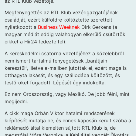
az RTL Klub vezetője.
Megfenyegették az RTL Klub vezérigazgatójának
családját, ezért külföldre költöztette szeretteit –
nyilatkozott a
Business Weeknek
Dirk Gerkens (a
magyar médiát eddig valahogyan elkerülő csütörtöki
cikket a Hír24 fedezte fel).
A kereskedelmi csatorna vezetőjéhez a közelebbről
nem ismert tartalmú fenyegetések „barátjain
keresztül”, illetve e-mailben jutottak el, ezért maga is
otthagyta lakását, és egy szállodába költözött, és
testőröket fogadott. Lépését úgy indokolta:
Ez nem Oroszország, vagy Mexikó. De jobb félni, mint
megijedni.
A cikk maga Orbán Viktor hatalmi rendszerének
kiépítését mutatja be, és ennek kapcsán került szóba a
reklámadó által kiemelten sújtott RTL Klub is, de
megszólal Móra Veronika, a Kehi által vegzált Ökotárs