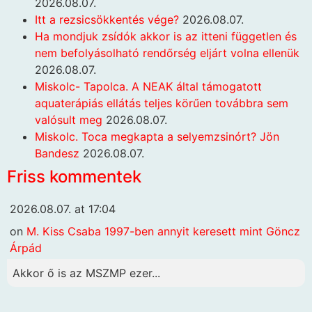
2026.08.07.
Itt a rezsicsökkentés vége?
2026.08.07.
Ha mondjuk zsídók akkor is az itteni független és
nem befolyásolható rendőrség eljárt volna ellenük
2026.08.07.
Miskolc- Tapolca. A NEAK által támogatott
aquaterápiás ellátás teljes körűen továbbra sem
valósult meg
2026.08.07.
Miskolc. Toca megkapta a selyemzsinórt? Jön
Bandesz
2026.08.07.
Friss kommentek
2026.08.07. at 17:04
on
M. Kiss Csaba 1997-ben annyit keresett mint Göncz
Árpád
Akkor ő is az MSZMP ezer...