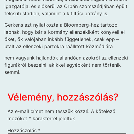
igazgatója, és előkerül az Orbán szomszédjában épült
felcsúti stadion, valamint a kitiltási botrány is.
Gerkens azt nyilatkozta a Bloomberg-hez tartozó
lapnak, hogy bár a kormány ellenzékiként könyveli el
őket, ők valójában inkább függetlenek, csak épp –
utalt az ellenzéki pártokra ráállított közmédiára
nem vagyunk hajlandók állandóan azokról az ellenzéki
figurákról beszélni, akikkel egyébként nem történik
semmi.
Vélemény, hozzászólás?
Az e-mail címet nem tesszük közzé.
A kötelező
mezőket
*
karakterrel jelöltük
Hozzászólás
*