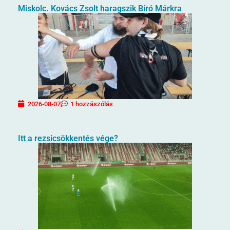
Miskolc. Kovács Zsolt haragszik Bíró Márkra
2026-08-07
1 hozzászólás
Itt a rezsicsökkentés vége?