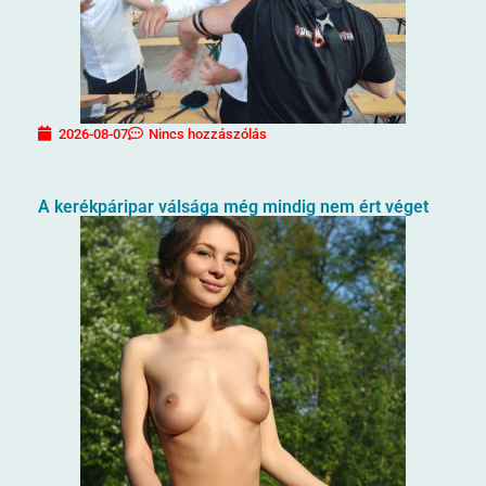
2026-08-07
Nincs hozzászólás
A kerékpáripar válsága még mindig nem ért véget