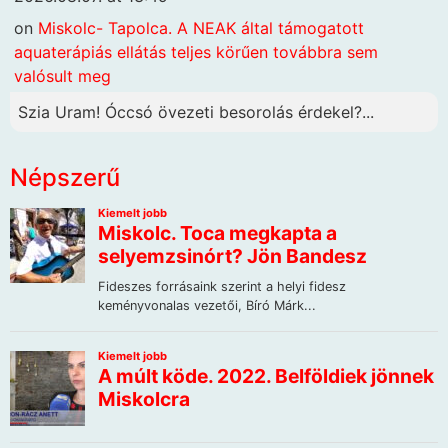
on
Miskolc- Tapolca. A NEAK által támogatott
aquaterápiás ellátás teljes körűen továbbra sem
valósult meg
Szia Uram! Óccsó övezeti besorolás érdekel?...
Népszerű