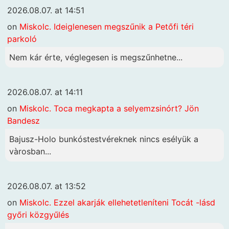
2026.08.07. at 14:51
on
Miskolc. Ideiglenesen megszűnik a Petőfi téri
parkoló
Nem kár érte, véglegesen is megszűnhetne...
2026.08.07. at 14:11
on
Miskolc. Toca megkapta a selyemzsinórt? Jön
Bandesz
Bajusz-Holo bunkóstestvéreknek nincs esélyük a
vàrosban...
2026.08.07. at 13:52
on
Miskolc. Ezzel akarják ellehetetleníteni Tocát -lásd
győri közgyűlés