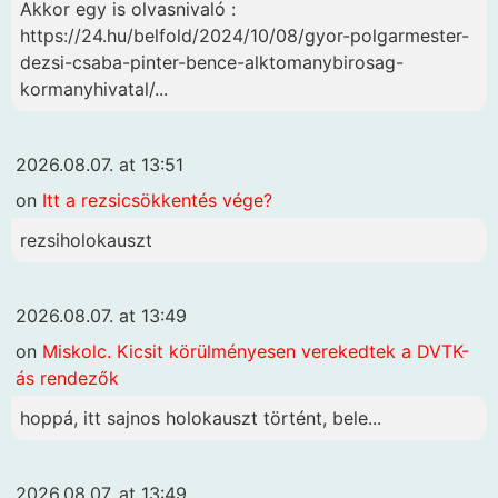
Akkor egy is olvasnivaló :
https://24.hu/belfold/2024/10/08/gyor-polgarmester-
dezsi-csaba-pinter-bence-alktomanybirosag-
kormanyhivatal/...
2026.08.07. at 13:51
on
Itt a rezsicsökkentés vége?
rezsiholokauszt
2026.08.07. at 13:49
on
Miskolc. Kicsit körülményesen verekedtek a DVTK-
ás rendezők
hoppá, itt sajnos holokauszt történt, bele...
2026.08.07. at 13:49