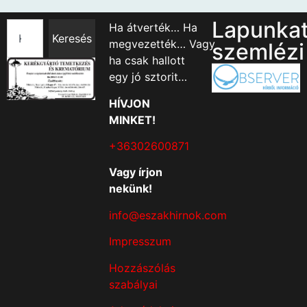
Lapunka
Ha átverték… Ha
Keresés
megvezették… Vagy
szemlézi
ha csak hallott
egy jó sztorit…
HÍVJON
MINKET!
+36302600871
Vagy írjon
nekünk!
info@eszakhirnok.com
Impresszum
Hozzászólás
szabályai