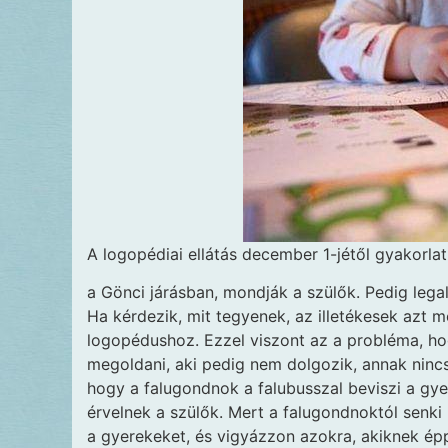
A logopédiai ellátás december 1-jétől gyakorla
a Gönci járásban, mondják a szülők. Pedig leg
Ha kérdezik, mit tegyenek, az illetékesek azt m
logopédushoz. Ezzel viszont az a probléma, ho
megoldani, aki pedig nem dolgozik, annak ninc
hogy a falugondnok a falubusszal beviszi a gy
érvelnek a szülők. Mert a falugondnoktól senki 
a gyerekeket, és vigyázzon azokra, akiknek é