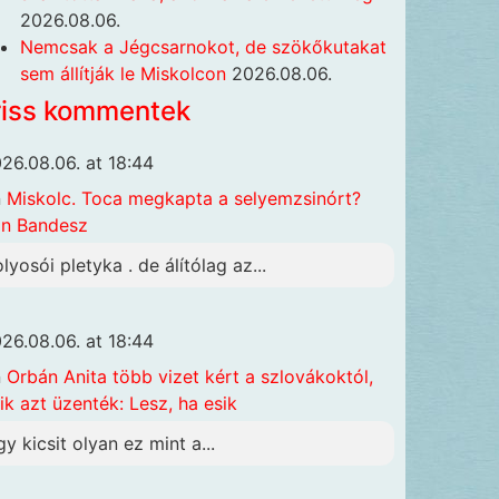
2026.08.06.
Nemcsak a Jégcsarnokot, de szökőkutakat
sem állítják le Miskolcon
2026.08.06.
riss kommentek
26.08.06. at 18:44
n
Miskolc. Toca megkapta a selyemzsinórt?
n Bandesz
olyosói pletyka . de álítólag az...
26.08.06. at 18:44
n
Orbán Anita több vizet kért a szlovákoktól,
ik azt üzenték: Lesz, ha esik
gy kicsit olyan ez mint a...