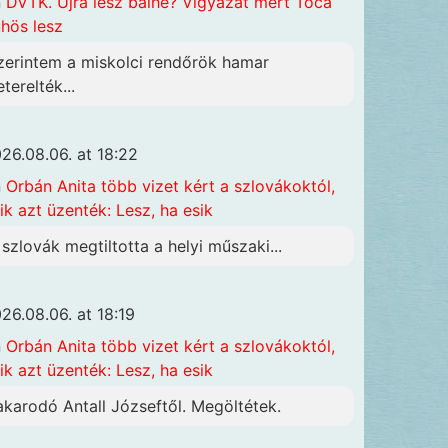
n
DVTK. Újra lesz balhé? Vigyázat mert Toca
hös lesz
zerintem a miskolci rendőrök hamar
terelték...
26.08.06. at 18:22
n
Orbán Anita több vizet kért a szlovákoktól,
ik azt üzenték: Lesz, ha esik
 szlovák megtiltotta a helyi műszaki...
26.08.06. at 18:19
n
Orbán Anita több vizet kért a szlovákoktól,
ik azt üzenték: Lesz, ha esik
akarodó Antall Józseftől. Megöltétek.