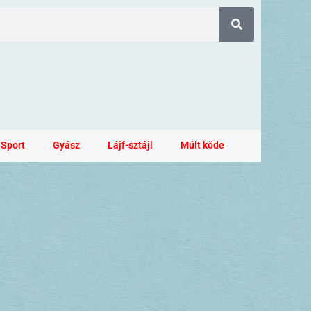
Sport
Gyász
Lájf-sztájl
Múlt köde