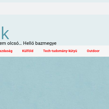
ök
 sem olcsó… Helló bazmegye
azdaság
Külföld
Tech-tudomány-kütyü
Outdoor