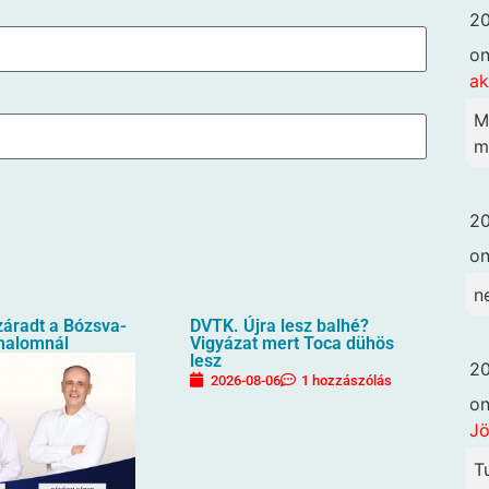
20
o
ak
M
m
20
o
n
záradt a Bózsva-
DVTK. Újra lesz balhé?
halomnál
Vigyázat mert Toca dühös
lesz
20
2026-08-06
1 hozzászólás
o
Jö
T