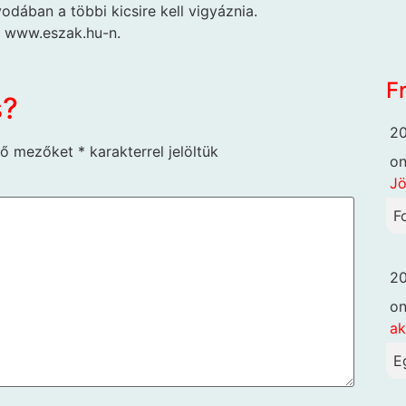
dában a többi kicsire kell vigyáznia.
a www.eszak.hu-n.
F
s?
20
ző mezőket
*
karakterrel jelöltük
o
Jö
F
20
o
ak
E