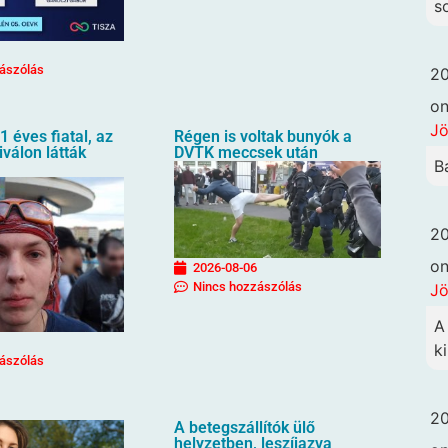
s
ászólás
20
o
Jö
1 éves fiatal, az
Régen is voltak bunyók a
iválon látták
DVTK meccsek után
B
20
o
2026-08-06
Nincs hozzászólás
Jö
A
ki
ászólás
20
A betegszállítók ülő
helyzetben, leszíjazva