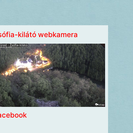
sófia-kilátó webkamera
acebook