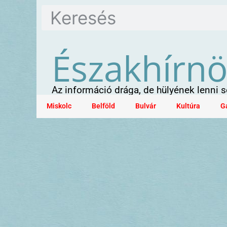
Északhírn
Az információ drága, de hülyének lenni
Miskolc
Belföld
Bulvár
Kultúra
G