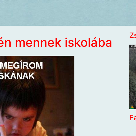
Z
zén mennek iskolába
F