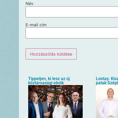
Név
E-mail cím
Tippeljen, ki lesz az új
Lontay. Kis
köztársasági elnök
patak Szép