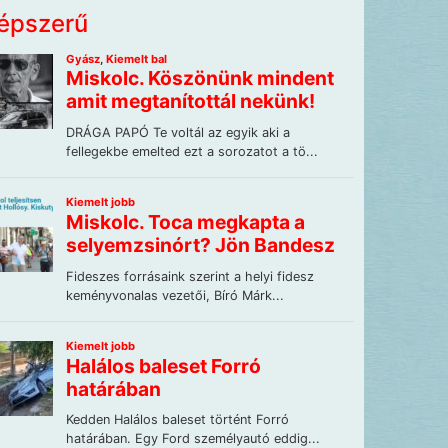
épszerű