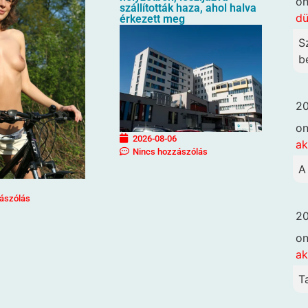
o
szállították haza, ahol halva
dü
érkezett meg
S
be
20
o
2026-08-06
ak
Nincs hozzászólás
A
ászólás
20
o
ak
T