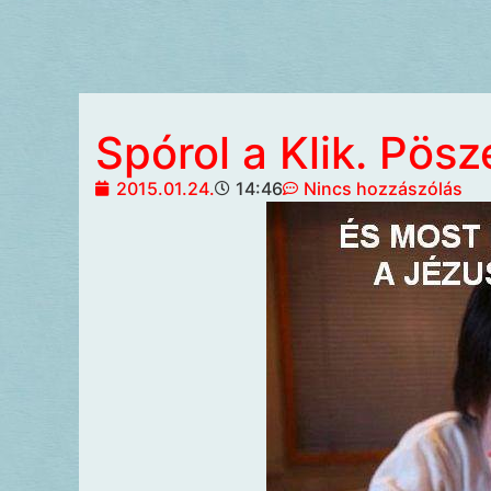
Spórol a Klik. Pös
2015.01.24.
14:46
Nincs hozzászólás