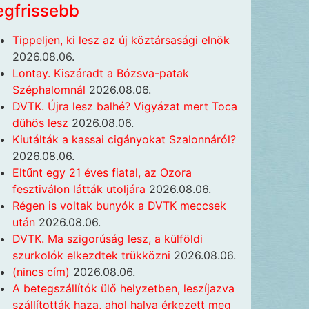
egfrissebb
Tippeljen, ki lesz az új köztársasági elnök
2026.08.06.
Lontay. Kiszáradt a Bózsva-patak
Széphalomnál
2026.08.06.
DVTK. Újra lesz balhé? Vigyázat mert Toca
dühös lesz
2026.08.06.
Kiutálták a kassai cigányokat Szalonnáról?
2026.08.06.
Eltűnt egy 21 éves fiatal, az Ozora
fesztiválon látták utoljára
2026.08.06.
Régen is voltak bunyók a DVTK meccsek
után
2026.08.06.
DVTK. Ma szigorúság lesz, a külföldi
szurkolók elkezdtek trükközni
2026.08.06.
(nincs cím)
2026.08.06.
A betegszállítók ülő helyzetben, leszíjazva
szállították haza, ahol halva érkezett meg