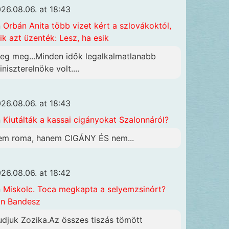
26.08.06. at 18:43
n
Orbán Anita több vizet kért a szlovákoktól,
ik azt üzenték: Lesz, ha esik
eg meg...Minden idők legalkalmatlanabb
iniszterelnöke volt....
26.08.06. at 18:43
n
Kiutálták a kassai cigányokat Szalonnáról?
em roma, hanem CIGÁNY ÉS nem...
26.08.06. at 18:42
n
Miskolc. Toca megkapta a selyemzsinórt?
n Bandesz
udjuk Zozika.Az összes tiszás tömött