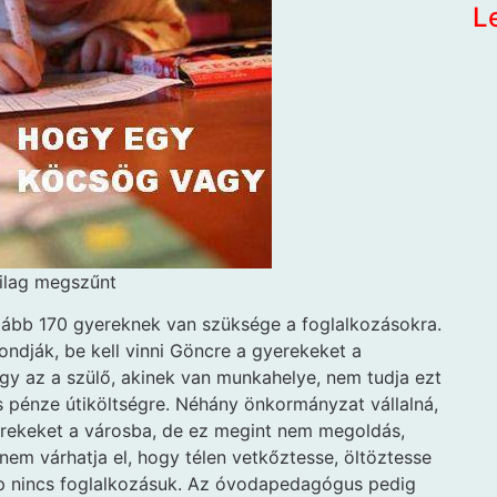
L
tilag megszűnt
alább 170 gyereknek van szüksége a foglalkozásokra.
ondják, be kell vinni Göncre a gyerekeket a
gy az a szülő, akinek van munkahelye, nem tudja ezt
s pénze útiköltségre. Néhány önkormányzat vállalná,
erekeket a városba, de ez megint nem megoldás,
nem várhatja el, hogy télen vetkőztesse, öltöztesse
pp nincs foglalkozásuk. Az óvodapedagógus pedig