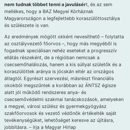
nem tudnak többet tenni a javulásér
t, és az sem
mellékes, hogy a BAZ Megyei Kórháznak
Magyarországon a legfejlettebb kora­szülött­osztálya
és szülészete is van.
Az eredmények mögött okként nevesíthető – folytatta
az osztályvezető főorvos –, hogy más megyéből is
fogadnak speciálisan nehéz eseteket a progresszív
ellátás részeként, de a régióban nemcsak a
csecsemőhalálozás, hanem a kis súllyal születők és a
koraszülöttek aránya is jócskán eltér az országos
átlagtól. Egyrészt szervezési, másrészt financiális
okokból megszűntek a korábban az ÁNTSZ égisze
alatt jól működő rendszeres anya- és
csecsemővédelmi szakmai tanácskozások, amelyeken
a megyei, városi szülész és gyermekgyógyász
szakfőorvosok és vezető védőnők értékelték saját
tevékenységüket, lehetőséget keresve az újításra,
jobbításra. – írja a Magyar Hirlap