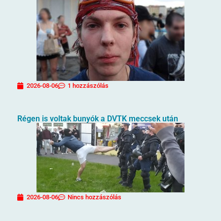
2026-08-06
1 hozzászólás
Régen is voltak bunyók a DVTK meccsek után
2026-08-06
Nincs hozzászólás