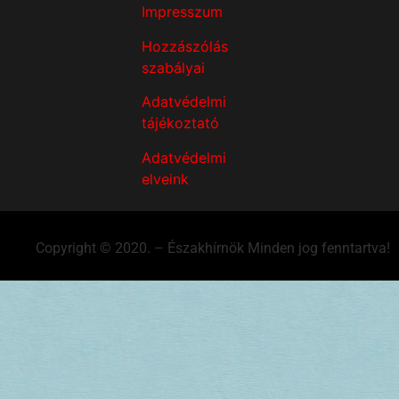
Impresszum
Hozzászólás
szabályai
Adatvédelmi
tájékoztató
Adatvédelmi
elveink
Copyright © 2020. – Északhírnök Minden jog fenntartva!