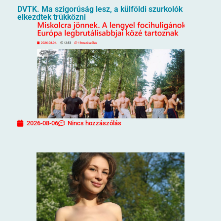
DVTK. Ma szigorúság lesz, a külföldi szurkolók
elkezdtek trükközni
2026-08-06
Nincs hozzászólás