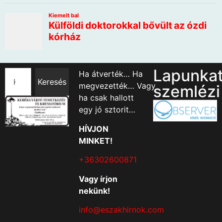
Lapunka
Ha átverték… Ha
Keresés
megvezették… Vagy
szemlézi
ha csak hallott
egy jó sztorit…
HÍVJON
MINKET!
+36302600871
Vagy írjon
nekünk!
info@eszakhirnok.com