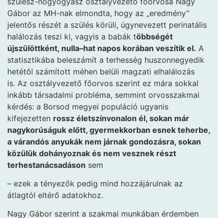
szülész-nőgyógyász osztályvezető főorvosa Nagy
Gábor az MH-nak elmondta, hogy az „eredmény”
jelentős részét a szülés körüli, úgynevezett perinatális
halálozás teszi ki, vagy­is a babák t
öbbségét
újszülöttként, nulla–hat napos korában veszítik el.
A
statisztikába beleszámít a terhesség huszonnegyedik
hetétől számított méhen belüli magzati elhalálozás
is. Az osztályvezető főorvos szerint ez mára sokkal
inkább társadalmi probléma, semmint orvosszakmai
kérdés: a Borsod megyei populáció ugyanis
kifejezetten
rossz életszínvonalon él, sokan már
nagykorúságuk előtt, gyermekkorban esnek teherbe,
a várandós anyukák nem járnak gondozásra, sokan
közülük dohányoznak és nem vesznek részt
terhestanácsadáson
sem
– ezek a tényezők pedig mind hozzájárulnak az
átlagtól eltérő adatokhoz.
Nagy Gábor szerint a szakmai munkában érdemben