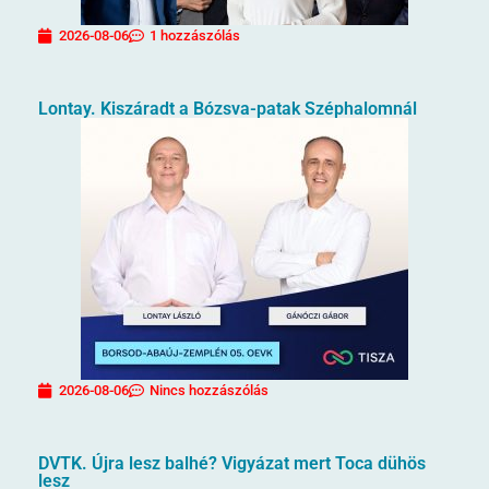
2026-08-06
1 hozzászólás
Lontay. Kiszáradt a Bózsva-patak Széphalomnál
2026-08-06
Nincs hozzászólás
DVTK. Újra lesz balhé? Vigyázat mert Toca dühös
lesz