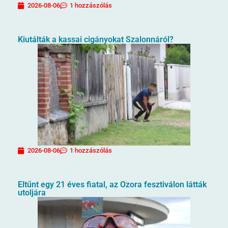
2026-08-06
1 hozzászólás
Kiutálták a kassai cigányokat Szalonnáról?
2026-08-06
1 hozzászólás
Eltűnt egy 21 éves fiatal, az Ozora fesztiválon látták
utoljára