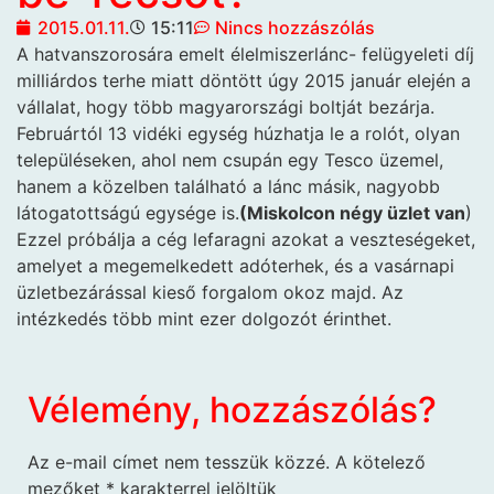
2015.01.11.
15:11
Nincs hozzászólás
A hatvanszorosára emelt élelmiszerlánc-
felügyeleti díj
milliárdos terhe miatt döntött úgy 2015 január elején a
vállalat, hogy több magyarországi boltját bezárja.
Februártól 13 vidéki egység húzhatja le a rolót, olyan
településeken, ahol nem csupán egy Tesco üzemel,
hanem a közelben található a lánc másik, nagyobb
látogatottságú egysége is.
(Miskolcon négy üzlet van
)
Ezzel próbálja a cég lefaragni azokat a veszteségeket,
amelyet a megemelkedett adóterhek, és a vasárnapi
üzletbezárással kieső forgalom okoz majd. Az
intézkedés több mint ezer dolgozót érinthet.
Vélemény, hozzászólás?
Az e-mail címet nem tesszük közzé.
A kötelező
mezőket
*
karakterrel jelöltük