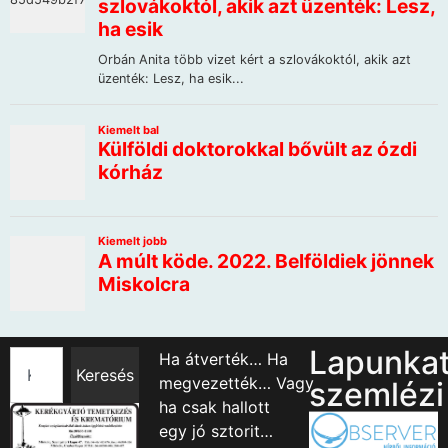
Lapunka
Ha átverték… Ha
Keresés
megvezették… Vagy
szemlézi
ha csak hallott
egy jó sztorit…