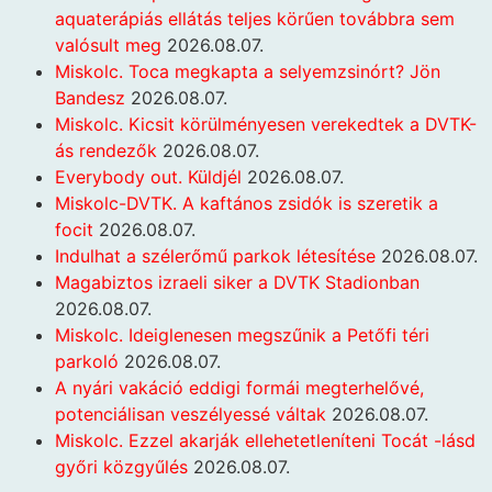
aquaterápiás ellátás teljes körűen továbbra sem
valósult meg
2026.08.07.
Miskolc. Toca megkapta a selyemzsinórt? Jön
Bandesz
2026.08.07.
Miskolc. Kicsit körülményesen verekedtek a DVTK-
ás rendezők
2026.08.07.
Everybody out. Küldjél
2026.08.07.
Miskolc-DVTK. A kaftános zsidók is szeretik a
focit
2026.08.07.
Indulhat a szélerőmű parkok létesítése
2026.08.07.
Magabiztos izraeli siker a DVTK Stadionban
2026.08.07.
Miskolc. Ideiglenesen megszűnik a Petőfi téri
parkoló
2026.08.07.
A nyári vakáció eddigi formái megterhelővé,
potenciálisan veszélyessé váltak
2026.08.07.
Miskolc. Ezzel akarják ellehetetleníteni Tocát -lásd
győri közgyűlés
2026.08.07.