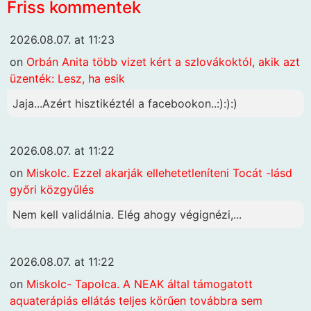
Friss kommentek
2026.08.07. at 11:23
on
Orbán Anita több vizet kért a szlovákoktól, akik azt
üzenték: Lesz, ha esik
Jaja...Azért hisztikéztél a facebookon..:):):)
2026.08.07. at 11:22
on
Miskolc. Ezzel akarják ellehetetleníteni Tocát -lásd
győri közgyűlés
Nem kell validálnia. Elég ahogy végignézi,...
2026.08.07. at 11:22
on
Miskolc- Tapolca. A NEAK által támogatott
aquaterápiás ellátás teljes körűen továbbra sem