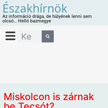
Északhírnök
Az információ drága, de hülyének lenni sem
olcsó… Helló bazmegye
Miskolcon is zárnak
be Tecsót?