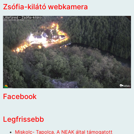
Zsófia-kilátó webkamera
Facebook
Legfrissebb
Miskolc- Tapolca. A NEAK által támogatott