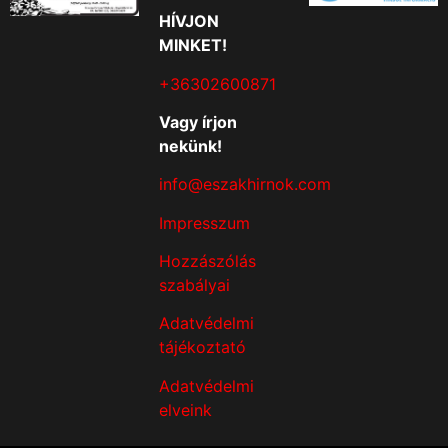
HÍVJON
MINKET!
+36302600871
Vagy írjon
nekünk!
info@eszakhirnok.com
Impresszum
Hozzászólás
szabályai
Adatvédelmi
tájékoztató
Adatvédelmi
elveink