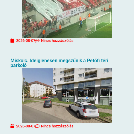
2026-08-07
Nincs hozzászólás
Miskolc. Ideiglenesen megszűnik a Petőfi téri
parkoló
2026-08-07
Nincs hozzászólás