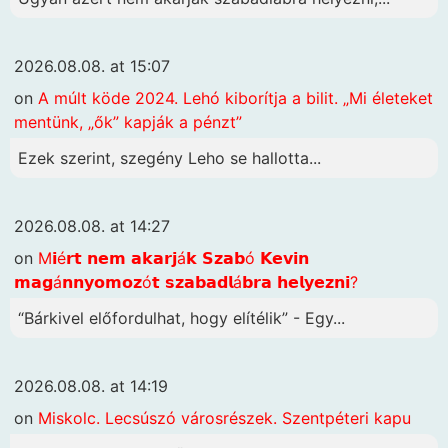
2026.08.08. at 15:07
on
A múlt köde 2024. Lehó kiborítja a bilit. „Mi életeket
mentünk, „ők” kapják a pénzt”
Ezek szerint, szegény Leho se hallotta...
2026.08.08. at 14:27
on
M𝗶é𝗿𝘁 𝗻𝗲𝗺 𝗮𝗸𝗮𝗿𝗷á𝗸 𝗦𝘇𝗮𝗯ó 𝗞𝗲𝘃𝗶𝗻
𝗺𝗮𝗴á𝗻𝗻𝘆𝗼𝗺𝗼𝘇ó𝘁 𝘀𝘇𝗮𝗯𝗮𝗱𝗹á𝗯𝗿𝗮 𝗵𝗲𝗹𝘆𝗲𝘇𝗻𝗶?
“Bárkivel előfordulhat, hogy elítélik” - Egy...
2026.08.08. at 14:19
on
Miskolc. Lecsúszó városrészek. Szentpéteri kapu