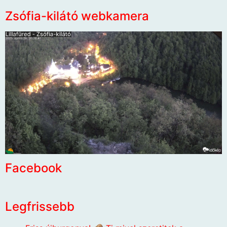
Zsófia-kilátó webkamera
Facebook
Legfrissebb