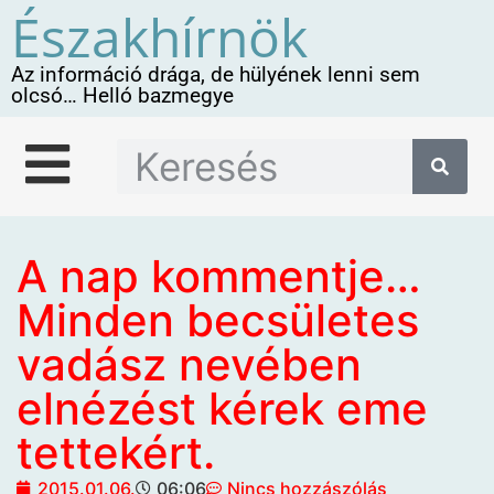
Északhírnök
Az információ drága, de hülyének lenni sem
olcsó… Helló bazmegye
A nap kommentje…
Minden becsületes
vadász nevében
elnézést kérek eme
tettekért.
2015.01.06.
06:06
Nincs hozzászólás