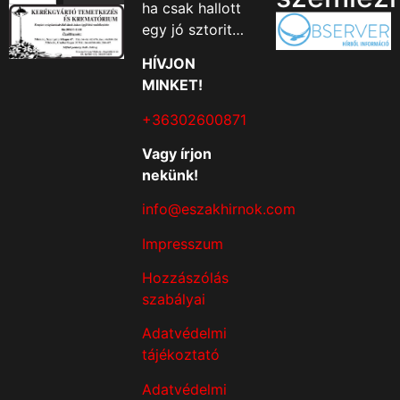
ha csak hallott
egy jó sztorit…
HÍVJON
MINKET!
+36302600871
Vagy írjon
nekünk!
info@eszakhirnok.com
Impresszum
Hozzászólás
szabályai
Adatvédelmi
tájékoztató
Adatvédelmi