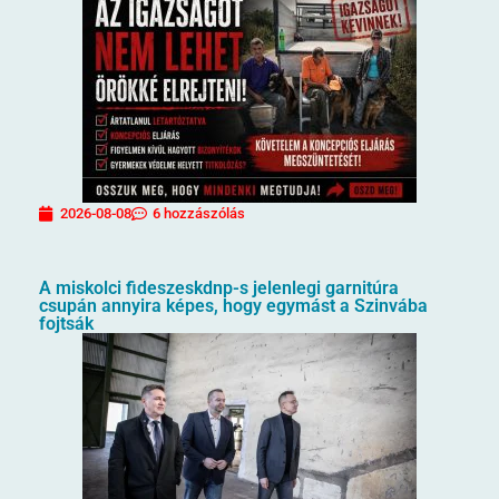
2026-08-08
6 hozzászólás
A miskolci fideszeskdnp-s jelenlegi garnitúra
csupán annyira képes, hogy egymást a Szinvába
fojtsák