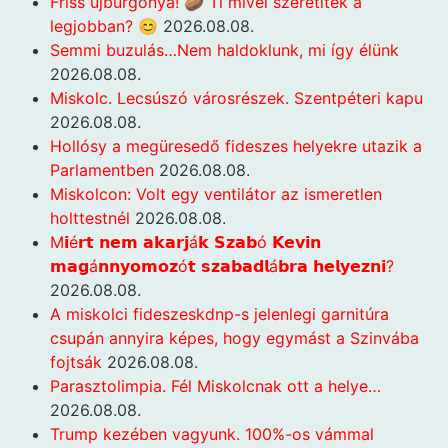
Friss újburgonya! 🥔 Ti mivel szeretitek a
legjobban? 😊
2026.08.08.
Semmi buzulás…Nem haldoklunk, mi így élünk
2026.08.08.
Miskolc. Lecsúszó városrészek. Szentpéteri kapu
2026.08.08.
Hollósy a megüresedő fideszes helyekre utazik a
Parlamentben
2026.08.08.
Miskolcon: Volt egy ventilátor az ismeretlen
holttestnél
2026.08.08.
M𝗶é𝗿𝘁 𝗻𝗲𝗺 𝗮𝗸𝗮𝗿𝗷á𝗸 𝗦𝘇𝗮𝗯ó 𝗞𝗲𝘃𝗶𝗻
𝗺𝗮𝗴á𝗻𝗻𝘆𝗼𝗺𝗼𝘇ó𝘁 𝘀𝘇𝗮𝗯𝗮𝗱𝗹á𝗯𝗿𝗮 𝗵𝗲𝗹𝘆𝗲𝘇𝗻𝗶?
2026.08.08.
A miskolci fideszeskdnp-s jelenlegi garnitúra
csupán annyira képes, hogy egymást a Szinvába
fojtsák
2026.08.08.
Parasztolimpia. Fél Miskolcnak ott a helye…
2026.08.08.
Trump kezében vagyunk. 100%-os vámmal