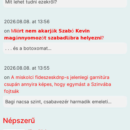
Mit lehet tudni ezekről?
2026.08.08. at 13:56
on
M𝗶é𝗿𝘁 𝗻𝗲𝗺 𝗮𝗸𝗮𝗿𝗷á𝗸 𝗦𝘇𝗮𝗯ó 𝗞𝗲𝘃𝗶𝗻
𝗺𝗮𝗴á𝗻𝗻𝘆𝗼𝗺𝗼𝘇ó𝘁 𝘀𝘇𝗮𝗯𝗮𝗱𝗹á𝗯𝗿𝗮 𝗵𝗲𝗹𝘆𝗲𝘇𝗻𝗶?
. . . és a botoxomat...
2026.08.08. at 13:55
on
A miskolci fideszeskdnp-s jelenlegi garnitúra
csupán annyira képes, hogy egymást a Szinvába
fojtsák
Bagi nacsa szint, csabavezér harmadik emeleti...
Népszerű