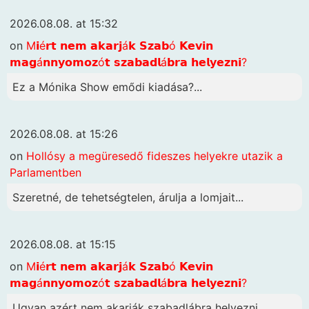
2026.08.08. at 15:32
on
M𝗶é𝗿𝘁 𝗻𝗲𝗺 𝗮𝗸𝗮𝗿𝗷á𝗸 𝗦𝘇𝗮𝗯ó 𝗞𝗲𝘃𝗶𝗻
𝗺𝗮𝗴á𝗻𝗻𝘆𝗼𝗺𝗼𝘇ó𝘁 𝘀𝘇𝗮𝗯𝗮𝗱𝗹á𝗯𝗿𝗮 𝗵𝗲𝗹𝘆𝗲𝘇𝗻𝗶?
Ez a Mónika Show emődi kiadása?...
2026.08.08. at 15:26
on
Hollósy a megüresedő fideszes helyekre utazik a
Parlamentben
Szeretné, de tehetségtelen, árulja a lomjait...
2026.08.08. at 15:15
on
M𝗶é𝗿𝘁 𝗻𝗲𝗺 𝗮𝗸𝗮𝗿𝗷á𝗸 𝗦𝘇𝗮𝗯ó 𝗞𝗲𝘃𝗶𝗻
𝗺𝗮𝗴á𝗻𝗻𝘆𝗼𝗺𝗼𝘇ó𝘁 𝘀𝘇𝗮𝗯𝗮𝗱𝗹á𝗯𝗿𝗮 𝗵𝗲𝗹𝘆𝗲𝘇𝗻𝗶?
Ugyan azért nem akarják szabadlábra helyezni,...