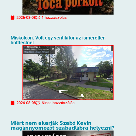
2026-08-08
1 hozzászólás
Miskolcon: Volt egy ventilátor az ismeretlen
holttestnél
2026-08-08
Nincs hozzászólás
M𝗶é𝗿𝘁 𝗻𝗲𝗺 𝗮𝗸𝗮𝗿𝗷á𝗸 𝗦𝘇𝗮𝗯ó 𝗞𝗲𝘃𝗶𝗻
𝗺𝗮𝗴á𝗻𝗻𝘆𝗼𝗺𝗼𝘇ó𝘁 𝘀𝘇𝗮𝗯𝗮𝗱𝗹á𝗯𝗿𝗮 𝗵𝗲𝗹𝘆𝗲𝘇𝗻𝗶?