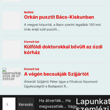
Lapunka
Ha átverték… Ha
Keresés
megvezették… Vagy
szemlézi