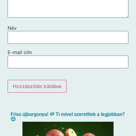
Név
E-mail cím
Friss újburgonya! 🥔 Ti mivel szeretitek a legjobban?
😊