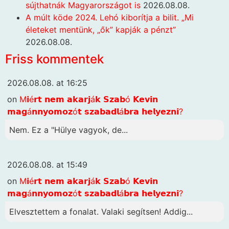
sújthatnák Magyarországot is
2026.08.08.
A múlt köde 2024. Lehó kiborítja a bilit. „Mi
életeket mentünk, „ők” kapják a pénzt”
2026.08.08.
Friss kommentek
2026.08.08. at 16:25
on
M𝗶é𝗿𝘁 𝗻𝗲𝗺 𝗮𝗸𝗮𝗿𝗷á𝗸 𝗦𝘇𝗮𝗯ó 𝗞𝗲𝘃𝗶𝗻
𝗺𝗮𝗴á𝗻𝗻𝘆𝗼𝗺𝗼𝘇ó𝘁 𝘀𝘇𝗮𝗯𝗮𝗱𝗹á𝗯𝗿𝗮 𝗵𝗲𝗹𝘆𝗲𝘇𝗻𝗶?
Nem. Ez a "Hülye vagyok, de...
2026.08.08. at 15:49
on
M𝗶é𝗿𝘁 𝗻𝗲𝗺 𝗮𝗸𝗮𝗿𝗷á𝗸 𝗦𝘇𝗮𝗯ó 𝗞𝗲𝘃𝗶𝗻
𝗺𝗮𝗴á𝗻𝗻𝘆𝗼𝗺𝗼𝘇ó𝘁 𝘀𝘇𝗮𝗯𝗮𝗱𝗹á𝗯𝗿𝗮 𝗵𝗲𝗹𝘆𝗲𝘇𝗻𝗶?
Elvesztettem a fonalat. Valaki segítsen! Addig...