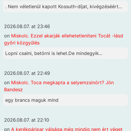
. Nem véletlenül kapott Kossuth-díjat, kivégzéséért...
2026.08.07. at 23:46
on
Miskolc. Ezzel akarják ellehetetleníteni Tocát -lásd
győri közgyűlés
Lopni csalni, betörni is lehet.De mindegyik...
2026.08.07. at 22:49
on
Miskolc. Toca megkapta a selyemzsinórt? Jön
Bandesz
egy brancs maguk mind
2026.08.07. at 22:10
on
A kerékpáripar válsága még mindig nem ért véget