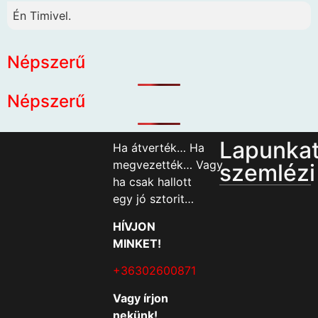
Én Timivel.
Népszerű
Népszerű
Lapunka
Ha átverték… Ha
megvezették… Vagy
szemlézi
ha csak hallott
egy jó sztorit…
HÍVJON
MINKET!
+36302600871
Vagy írjon
nekünk!