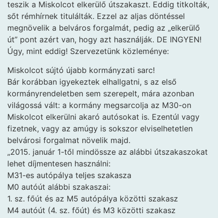
teszik a Miskolcot elkerülő útszakaszt. Eddig titkolták,
sőt rémhírnek titulálták. Ezzel az aljas döntéssel
megnövelik a belváros forgalmát, pedig az „elkerülő
út” pont azért van, hogy azt használják. DE INGYEN!
Úgy, mint eddig! Szervezetünk közleménye:
Miskolcot sújtó újabb kormányzati sarc!
Bár korábban igyekeztek elhallgatni, s az első
kormányrendeletben sem szerepelt, mára azonban
világossá vált: a kormány megsarcolja az M30-on
Miskolcot elkerülni akaró autósokat is. Ezentúl vagy
fizetnek, vagy az amúgy is sokszor elviselhetetlen
belvárosi forgalmat növelik majd.
„2015. január 1-től mindössze az alábbi útszakaszokat
lehet díjmentesen használni:
M31-es autópálya teljes szakasza
M0 autóút alábbi szakaszai:
1. sz. főút és az M5 autópálya közötti szakasz
M4 autóút (4. sz. főút) és M3 közötti szakasz