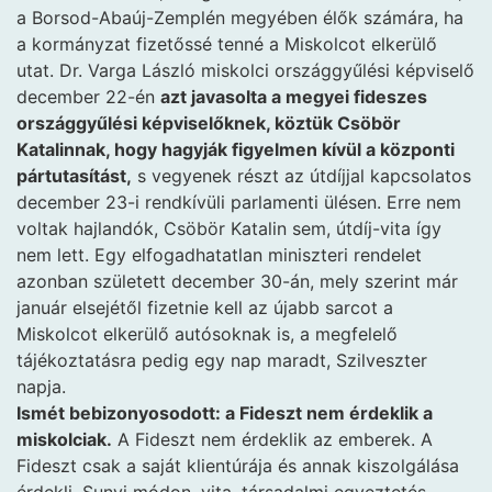
a Borsod-Abaúj-Zemplén megyében élők számára, ha
a kormányzat fizetőssé tenné a Miskolcot elkerülő
utat. Dr. Varga László miskolci országgyűlési képviselő
december 22-én
azt javasolta a megyei fideszes
országgyűlési képviselőknek, köztük Csöbör
Katalinnak, hogy hagyják figyelmen kívül a központi
pártutasítást,
s vegyenek részt az útdíjjal kapcsolatos
december 23-i rendkívüli parlamenti ülésen. Erre nem
voltak hajlandók, Csöbör Katalin sem, útdíj-vita így
nem lett. Egy elfogadhatatlan miniszteri rendelet
azonban született december 30-án, mely szerint már
január elsejétől fizetnie kell az újabb sarcot a
Miskolcot elkerülő autósoknak is, a megfelelő
tájékoztatásra pedig egy nap maradt, Szilveszter
napja.
Ismét bebizonyosodott: a Fideszt nem érdeklik a
miskolciak.
A Fideszt nem érdeklik az emberek. A
Fideszt csak a saját klientúrája és annak kiszolgálása
érdekli. Sunyi módon, vita, társadalmi egyeztetés