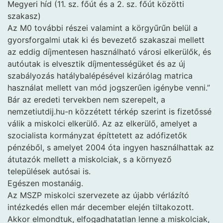
Megyeri híd (11. sz. főút és a 2. sz. főút közötti
szakasz)
Az M0 további részei valamint a körgyűrűn belül a
gyorsforgalmi utak ki és bevezető szakaszai mellett
az eddig díjmentesen használható városi elkerülők, és
autóutak is elvesztik díjmentességüket és az új
szabályozás hatálybalépésével kizárólag matrica
használat mellett van mód jogszerűen igénybe venni.”
Bár az eredeti tervekben nem szerepelt, a
nemzetiutdij.hu-n közzétett térkép szerint is fizetőssé
válik a miskolci elkerülő. Az az elkerülő, amelyet a
szocialista kormányzat építtetett az adófizetők
pénzéből, s amelyet 2004 óta ingyen használhattak az
átutazók mellett a miskolciak, s a környező
települések autósai is.
Egészen mostanáig.
Az MSZP miskolci szervezete az újabb vérlázító
intézkedés ellen már december elején tiltakozott.
Akkor elmondtuk, elfogadhatatlan lenne a miskolciak,