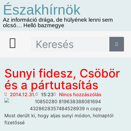
Északhírnök
Az információ drága, de hülyének lenni sem
olcsó… Helló bazmegye
Sunyi fidesz, Csöbör
és a pártutasítás
2014.12.31.
15:23
Nincs hozzászólás
Most derült ki, hogy aljas sunyi módon, holnaptól
fizetőssé