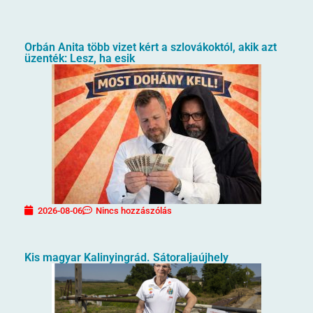
Orbán Anita több vizet kért a szlovákoktól, akik azt
üzenték: Lesz, ha esik
2026-08-06
Nincs hozzászólás
Kis magyar Kalinyingrád. Sátoraljaújhely