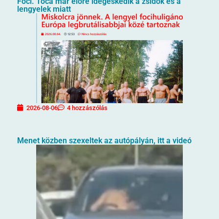
Foci. Toca már előre idegeskedik a zsidók és a
lengyelek miatt
2026-08-06
4 hozzászólás
Menet közben szexeltek az autópályán, itt a videó