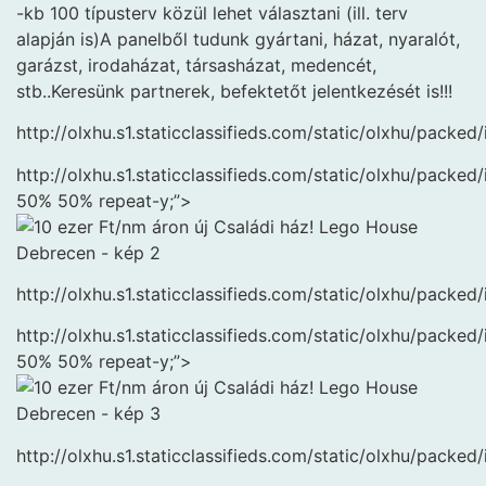
-kb 100 típusterv közül lehet választani (ill. terv
alapján is)A panelből tudunk gyártani, házat, nyaralót,
garázst, irodaházat, társasházat, medencét,
stb..Keresünk partnerek, befektetőt jelentkezését is!!!
http://olxhu.s1.staticclassifieds.com/static/olxhu/pac
http://olxhu.s1.staticclassifieds.com/static/olxhu/pa
50% 50% repeat-y;”>
http://olxhu.s1.staticclassifieds.com/static/olxhu/pac
http://olxhu.s1.staticclassifieds.com/static/olxhu/pa
50% 50% repeat-y;”>
http://olxhu.s1.staticclassifieds.com/static/olxhu/pac