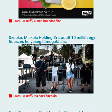
2026-08-06
Nincs hozzászólás
Szopkó: Miskolc Holding Zrt. adott 10 milliót egy
fideszes hülyeség támogatására
2026-08-06
23 hozzászólás