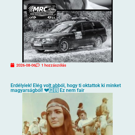
2026-08-06
1 hozzászólás
Erdélyiek! Elég volt abból, hogy ti oktattok ki minket
magyarságból! 💔🇭🇺 Ez nem fair