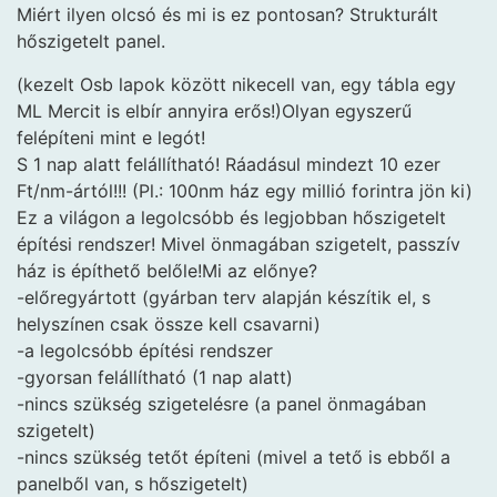
Miért ilyen olcsó és mi is ez pontosan? Strukturált
hőszigetelt panel.
(kezelt Osb lapok között nikecell van, egy tábla egy
ML Mercit is elbír annyira erős!)Olyan egyszerű
felépíteni mint e legót!
S 1 nap alatt felállítható! Ráadásul mindezt 10 ezer
Ft/nm-ártól!!! (Pl.: 100nm ház egy millió forintra jön ki)
Ez a világon a legolcsóbb és legjobban hőszigetelt
építési rendszer! Mivel önmagában szigetelt, passzív
ház is építhető belőle!Mi az előnye?
-előregyártott (gyárban terv alapján készítik el, s
helyszínen csak össze kell csavarni)
-a legolcsóbb építési rendszer
-gyorsan felállítható (1 nap alatt)
-nincs szükség szigetelésre (a panel önmagában
szigetelt)
-nincs szükség tetőt építeni (mivel a tető is ebből a
panelből van, s hőszigetelt)