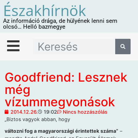
Északhírnök
Az információ drága, de hülyének lenni sem
olcsó… Helló bazmegye
Goodfriend: Lesznek
még
vízummegvonások
2014.12.26.
19:02
Nincs hozzászólás
„Biztos vagyok abban, hogy
változni fog a magyarországi érintettek száma”
–