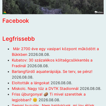
Facebook
Legfrissebb
Már 2700 éve egy vasipari központ működött a
Bükkben
2026.08.08.
Kubatov: 30 százalékos költségcsökkentés a
Fradinál
2026.08.08.
Barlangfürdő aquaterápiája. Se terv, se pénz!
2026.08.08.
Eloltották a lángokat
2026.08.08.
Miskolc. Nagy tűz a DVTK Stadionnál
2026.08.08.
Friss újburgonya! 🥔 Ti mivel szeretitek a
legjobban? 😊
2026.08.08.
Semmi buzulás…Nem haldoklunk, mi így élünk