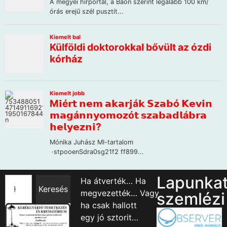
Lapunka
Ha átverték… Ha
Keresés
megvezették… Vagy
szemlézi
ha csak hallott
egy jó sztorit…