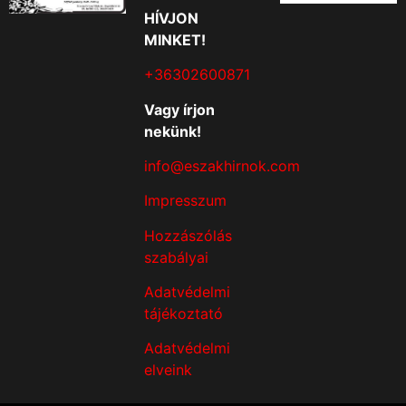
HÍVJON
MINKET!
+36302600871
Vagy írjon
nekünk!
info@eszakhirnok.com
Impresszum
Hozzászólás
szabályai
Adatvédelmi
tájékoztató
Adatvédelmi
elveink