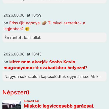
2026.08.08. at 18:59
on
Friss újburgonya! 🥔 Ti mivel szeretitek a
legjobban? 😊
Én rántott karfiollal.
2026.08.08. at 18:43
on
M𝗶é𝗿𝘁 𝗻𝗲𝗺 𝗮𝗸𝗮𝗿𝗷á𝗸 𝗦𝘇𝗮𝗯ó 𝗞𝗲𝘃𝗶𝗻
𝗺𝗮𝗴á𝗻𝗻𝘆𝗼𝗺𝗼𝘇ó𝘁 𝘀𝘇𝗮𝗯𝗮𝗱𝗹á𝗯𝗿𝗮 𝗵𝗲𝗹𝘆𝗲𝘇𝗻𝗶?
Nagyon sok szálon kapcsolódtak egymáshoz. Akik...
Népszerű