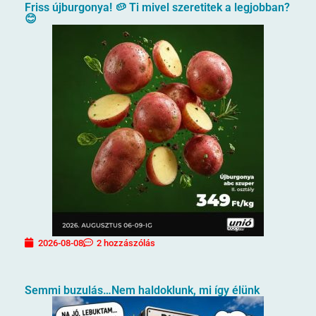
Friss újburgonya! 🥔 Ti mivel szeretitek a legjobban?
😊
2026-08-08
2 hozzászólás
Semmi buzulás…Nem haldoklunk, mi így élünk