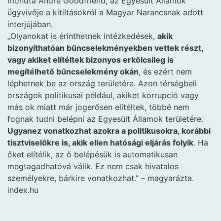
mondta André Goodfriend, az Egyesült Államok
ügyvivője a kitiltásokról a Magyar Narancsnak adott
interjújában.
„Olyanokat is érinthetnek intézkedések,
akik
bizonyíthatóan bűncselekményekben vettek részt,
vagy akiket elítéltek bizonyos erkölcsileg is
megítélhető bűncselekmény okán
, és ezért nem
léphetnek be az ország területére. Azon térségbeli
országok politikusai például, akiket korrupció vagy
más ok miatt már jogerősen elítéltek, többé nem
fognak tudni belépni az Egyesült Államok területére.
Ugyanez vonatkozhat azokra a politikusokra, korábbi
tisztviselőkre is, akik ellen hatósági eljárás folyik
. Ha
őket elítélik, az ő belépésük is automatikusan
megtagadhatóvá válik. Ez nem csak hivatalos
személyekre, bárkire vonatkozhat.” – magyarázta.
index.hu