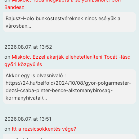
Bandesz
Bajusz-Holo bunkóstestvéreknek nincs esélyük a
vàrosban...
2026.08.07. at 13:52
on
Miskolc. Ezzel akarják ellehetetleníteni Tocát -lásd
győri közgyűlés
Akkor egy is olvasnivaló :
https://24.hu/belfold/2024/10/08/gyor-polgarmester-
dezsi-csaba-pinter-bence-alktomanybirosag-
kormanyhivatal/...
2026.08.07. at 13:51
on
Itt a rezsicsökkentés vége?