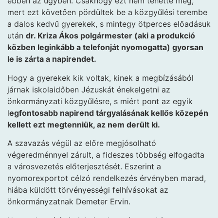
ebben az ügyben. Csakhogy ezt nem tehette meg,
mert ezt követően pördültek be a közgyűlési terembe
a dalos kedvű gyerekek, s mintegy ötperces előadásuk
után
dr. Kriza Ákos polgármester (aki a produkció
közben leginkább a telefonját nyomogatta) gyorsan
le is zárta a napirendet.
Hogy a gyerekek kik voltak, kinek a megbízásából
járnak iskolaidőben Jézuskát énekelgetni az
önkormányzati közgyűlésre, s miért pont az egyik
l
egfontosabb napirend tárgyalásának kellős közepén
kellett ezt megtenniük, az nem derült ki.
A szavazás végül az előre megjósolható
végeredménnyel zárult, a fideszes többség elfogadta
a városvezetés előterjesztését. Eszerint a
nyomorexportot célzó rendelkezés érvényben marad,
hiába küldött törvényességi felhívásokat az
önkormányzatnak Demeter Ervin.