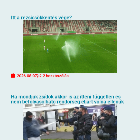
Itt a rezsicsökkentés vége?
2026-08-07
2 hozzászólás
Ha mondjuk zsídók akkor is az itteni független és
nem befolyásolható rendőrség eljárt volna ellenük