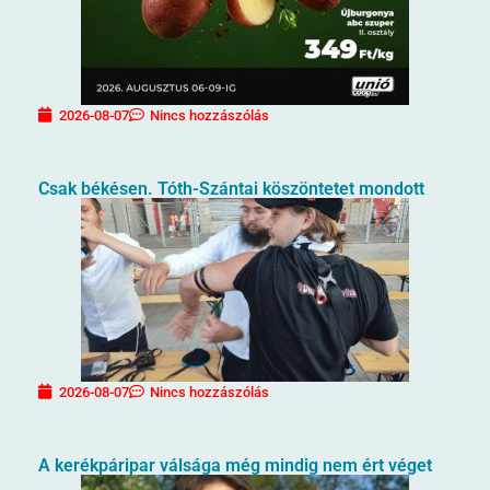
2026-08-07
Nincs hozzászólás
Csak békésen. Tóth-Szántai köszöntetet mondott
2026-08-07
Nincs hozzászólás
A kerékpáripar válsága még mindig nem ért véget