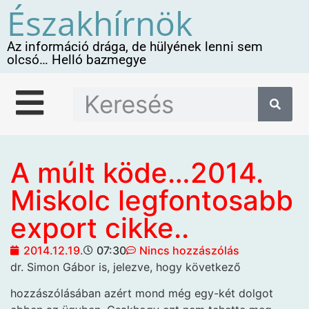
Északhírnök
Az információ drága, de hülyének lenni sem
olcsó… Helló bazmegye
A múlt köde…2014.
Miskolc legfontosabb
export cikke..
2014.12.19.
07:30
Nincs hozzászólás
dr. Simon Gábor is, jelezve, hogy következő
hozzászólásában azért mond még egy-két dolgot