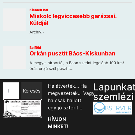
Lapunka
Ha átverték… Ha
Keresés
megvezették… Vagy
szemlézi
ha csak hallott
egy jó sztorit…
HÍVJON
MINKET!