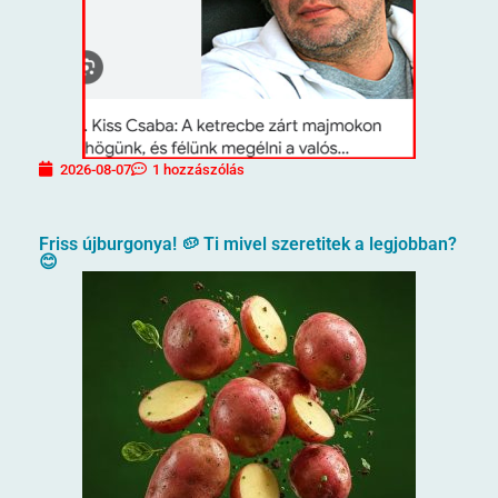
2026-08-07
1 hozzászólás
Friss újburgonya! 🥔 Ti mivel szeretitek a legjobban?
😊