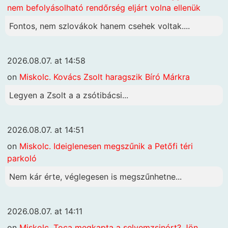
nem befolyásolható rendőrség eljárt volna ellenük
Fontos, nem szlovákok hanem csehek voltak....
2026.08.07. at 14:58
on
Miskolc. Kovács Zsolt haragszik Bíró Márkra
Legyen a Zsolt a a zsótibácsi...
2026.08.07. at 14:51
on
Miskolc. Ideiglenesen megszűnik a Petőfi téri
parkoló
Nem kár érte, véglegesen is megszűnhetne...
2026.08.07. at 14:11
on
Miskolc. Toca megkapta a selyemzsinórt? Jön