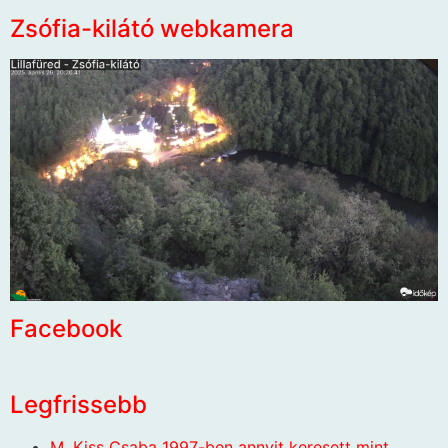
Zsófia-kilátó webkamera
Facebook
Legfrissebb
M. Kiss Csaba 1997-ben annyit keresett mint