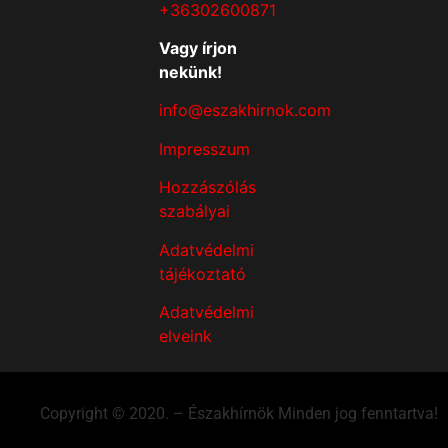
+36302600871
Vagy írjon
nekünk!
info@eszakhirnok.com
Impresszum
Hozzászólás
szabályai
Adatvédelmi
tájékoztató
Adatvédelmi
elveink
Copyright © 2020. – Északhírnök Minden jog fenntartva!