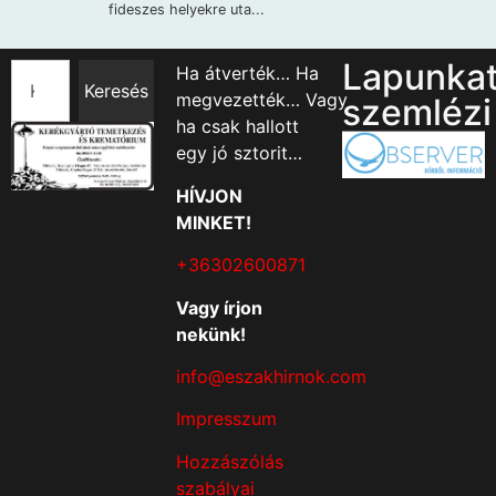
Lapunka
Ha átverték… Ha
Keresés
megvezették… Vagy
szemlézi
ha csak hallott
egy jó sztorit…
HÍVJON
MINKET!
+36302600871
Vagy írjon
nekünk!
info@eszakhirnok.com
Impresszum
Hozzászólás
szabályai