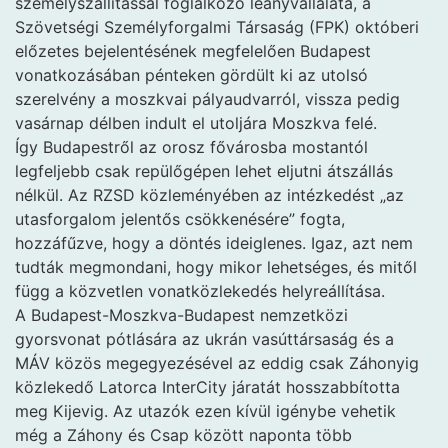
személyszállítással foglalkozó leányvállalata, a
Szövetségi Személyforgalmi Társaság (FPK) októberi
előzetes bejelentésének megfelelően Budapest
vonatkozásában pénteken gördült ki az utolsó
szerelvény a moszkvai pályaudvarról, vissza pedig
vasárnap délben indult el utoljára Moszkva felé.
Így Budapestről az orosz fővárosba mostantól
legfeljebb csak repülőgépen lehet eljutni átszállás
nélkül. Az RZSD közleményében az intézkedést „az
utasforgalom jelentős csökkenésére” fogta,
hozzáfűzve, hogy a döntés ideiglenes. Igaz, azt nem
tudták megmondani, hogy mikor lehetséges, és mitől
függ a közvetlen vonatközlekedés helyreállítása.
A Budapest-Moszkva-Budapest nemzetközi
gyorsvonat pótlására az ukrán vasúttársaság és a
MÁV közös megegyezésével az eddig csak Záhonyig
közlekedő Latorca InterCity járatát hosszabbította
meg Kijevig. Az utazók ezen kívül igénybe vehetik
még a Záhony és Csap között naponta több