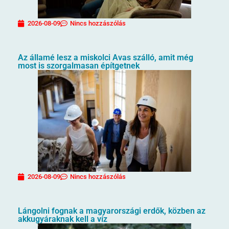
2026-08-09
Nincs hozzászólás
Az államé lesz a miskolci Avas szálló, amit még
most is szorgalmasan építgetnek
2026-08-09
Nincs hozzászólás
Lángolni fognak a magyarországi erdők, közben az
akkugyáraknak kell a víz