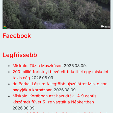
Facebook
Legfrissebb
Miskolc. Tűz a Muszkáson
2026.08.09.
200 millió forintnyi bevételt titkolt el egy miskolci
taxis cég
2026.08.09.
dr. Barkai László: A legtöbb újszülöttet Miskolcon
hagyják a kórházban
2026.08.09.
Miskolc. Korábban azt hazudták…A 9 centis
kiszáradt füvet 5- re vágták a Népkertben
2026.08.09.