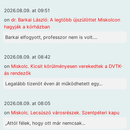
2026.08.09. at 09:51
on
dr. Barkai László: A legtöbb újszülöttet Miskolcon
hagyják a kórházban
Barkai elfogyott, professzor nem is volt....
2026.08.09. at 08:42
on
Miskolc. Kicsit körülményesen verekedtek a DVTK-
ás rendezők
Legalább tizenöt éven át működhetett egy...
2026.08.09. at 08:05
on
Miskolc. Lecsúszó városrészek. Szentpéteri kapu
„Attól félek, hogy ott már nemcsak...