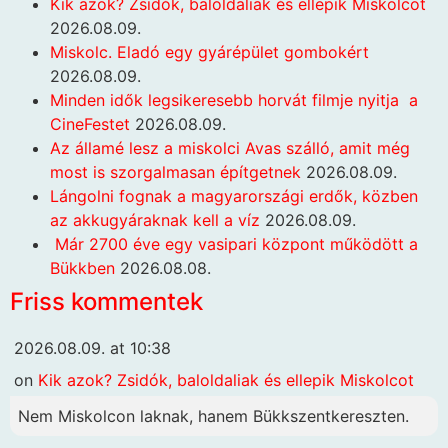
Kik azok? Zsidók, baloldaliak és ellepik Miskolcot
2026.08.09.
Miskolc. Eladó egy gyárépület gombokért
2026.08.09.
Minden idők legsikeresebb horvát filmje nyitja a
CineFestet
2026.08.09.
Az államé lesz a miskolci Avas szálló, amit még
most is szorgalmasan építgetnek
2026.08.09.
Lángolni fognak a magyarországi erdők, közben
az akkugyáraknak kell a víz
2026.08.09.
Már 2700 éve egy vasipari központ működött a
Bükkben
2026.08.08.
Friss kommentek
2026.08.09. at 10:38
on
Kik azok? Zsidók, baloldaliak és ellepik Miskolcot
Nem Miskolcon laknak, hanem Bükkszentkereszten.