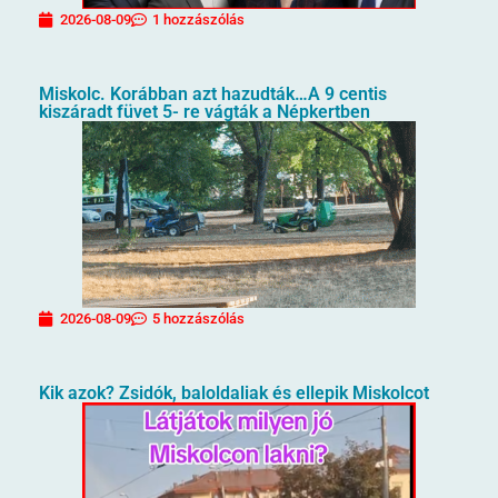
2026-08-09
1 hozzászólás
Miskolc. Korábban azt hazudták…A 9 centis
kiszáradt füvet 5- re vágták a Népkertben
2026-08-09
5 hozzászólás
Kik azok? Zsidók, baloldaliak és ellepik Miskolcot