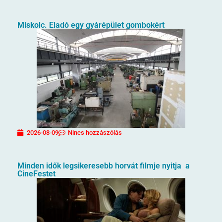
Miskolc. Eladó egy gyárépület gombokért
2026-08-09
Nincs hozzászólás
Minden idők legsikeresebb horvát filmje nyitja a
CineFestet