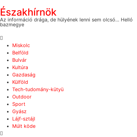
Északhírnök
Az információ drága, de hülyének lenni sem olcsó… Helló
bazmegye
Miskolc
Belföld
Bulvár
Kultúra
Gazdaság
Külföld
Tech-tudomány-kütyü
Outdoor
Sport
Gyász
Lájf-sztájl
Múlt köde