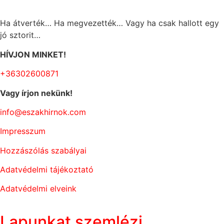
Ha átverték… Ha megvezették… Vagy ha csak hallott egy
jó sztorit…
HÍVJON MINKET!
+36302600871
Vagy írjon nekünk!
info@eszakhirnok.com
Impresszum
Hozzászólás szabályai
Adatvédelmi tájékoztató
Adatvédelmi elveink
Lapunkat szemlézi