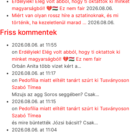
Erdélyiek! Elég volt abból, hogy ti oktattok ki minket
magyarságból! 💔🇭🇺 Ez nem fair
2026.08.06.
Miért van olyan rossz híre a sztatinoknak, és mi
történik, ha kezeletlenül marad …
2026.08.06.
Friss kommentek
2026.08.06. at 11:55
on
Erdélyiek! Elég volt abból, hogy ti oktattok ki
minket magyarságból! 💔🇭🇺 Ez nem fair
Orbán Anita több vizet kért a...
2026.08.06. at 11:17
on
Pedofília miatt elítélt tanárt szúrt ki Tusványoson
Szabó Tímea
Mizujs az agg Soros seggében? Csak...
2026.08.06. at 11:15
on
Pedofília miatt elítélt tanárt szúrt ki Tusványoson
Szabó Tímea
és mire büntették Józsi bácsit? Csak...
2026.08.06. at 11:04