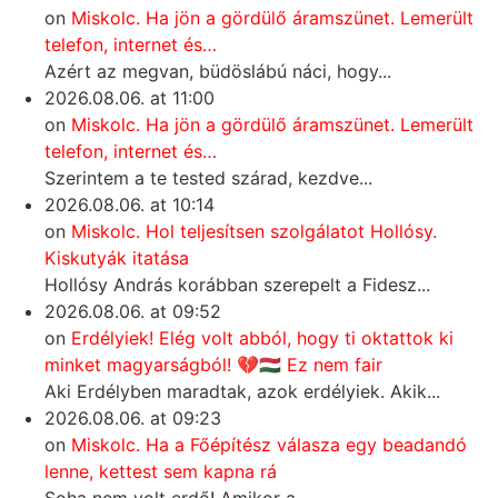
on
Miskolc. Ha jön a gördülő áramszünet. Lemerült
telefon, internet és…
Azért az megvan, büdöslábú náci, hogy...
2026.08.06. at 11:00
on
Miskolc. Ha jön a gördülő áramszünet. Lemerült
telefon, internet és…
Szerintem a te tested szárad, kezdve...
2026.08.06. at 10:14
on
Miskolc. Hol teljesítsen szolgálatot Hollósy.
Kiskutyák itatása
Hollósy András korábban szerepelt a Fidesz...
2026.08.06. at 09:52
on
Erdélyiek! Elég volt abból, hogy ti oktattok ki
minket magyarságból! 💔🇭🇺 Ez nem fair
Aki Erdélyben maradtak, azok erdélyiek. Akik...
2026.08.06. at 09:23
on
Miskolc. Ha a Főépítész válasza egy beadandó
lenne, kettest sem kapna rá