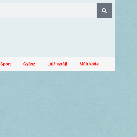
Sport
Gyász
Lájf-sztájl
Múlt köde