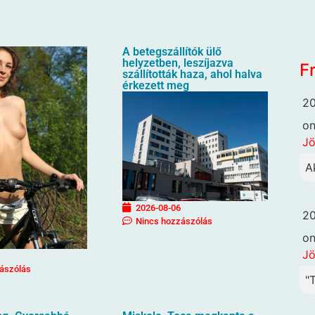
A betegszállítók ülő
helyzetben, leszíjazva
F
szállították haza, ahol halva
érkezett meg
20
o
Jö
A
2026-08-06
20
Nincs hozzászólás
o
Jö
ászólás
"