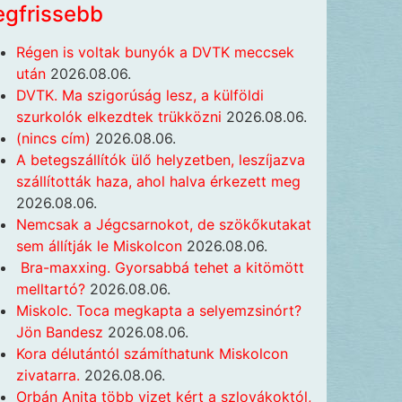
egfrissebb
Régen is voltak bunyók a DVTK meccsek
után
2026.08.06.
DVTK. Ma szigorúság lesz, a külföldi
szurkolók elkezdtek trükközni
2026.08.06.
(nincs cím)
2026.08.06.
A betegszállítók ülő helyzetben, leszíjazva
szállították haza, ahol halva érkezett meg
2026.08.06.
Nemcsak a Jégcsarnokot, de szökőkutakat
sem állítják le Miskolcon
2026.08.06.
Bra-maxxing. Gyorsabbá tehet a kitömött
melltartó?
2026.08.06.
Miskolc. Toca megkapta a selyemzsinórt?
Jön Bandesz
2026.08.06.
Kora délutántól számíthatunk Miskolcon
zivatarra.
2026.08.06.
Orbán Anita több vizet kért a szlovákoktól,