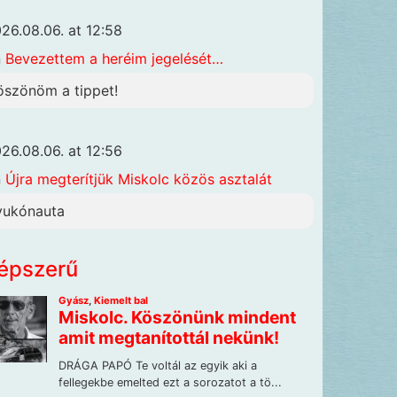
26.08.06. at 12:58
n
Bevezettem a heréim jegelését…
öszönöm a tippet!
26.08.06. at 12:56
n
Újra megterítjük Miskolc közös asztalát
yukónauta
épszerű