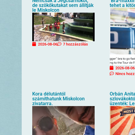
Nemcsak a Jégcsarnokot,
Bra-maxxin
de szökőkutakat sem állítják
tehet a kit
le Miskolcon
2026-08-06
7 hozzászólás
2026-08-06
Nincs hozz
Kora délutántól
Orbán Anita
számíthatunk Miskolcon
szlovákoktól
zivatarra.
üzenték: Le