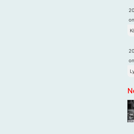
20
o
K
20
o
L
N