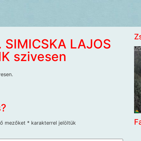
Z
… SIMICSKA LAJOS
NK szivesen
esen.
s?
F
ző mezőket
*
karakterrel jelöltük