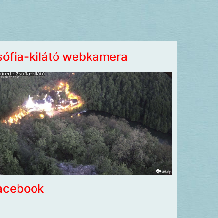
sófia-kilátó webkamera
acebook