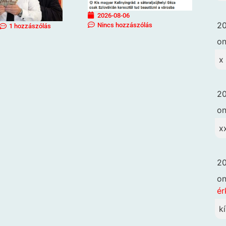
2026-08-06
20
Nincs hozzászólás
1 hozzászólás
o
x
20
o
x
20
o
ér
k