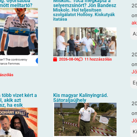
g. Gyorsabbá
Miskolc. Toca megkapta a
20
ömött melltartó?
selyemzsinórt? Jön Bandesz
o
ak
A
20
2026-08-06
11 hozzászólás
o
Jö
ászólás
E
 több vizet kért a
Kis magyar Kalinyingrád.
, akik azt
Sátoraljaújhely
20
sz, ha esik
o
Jö
K