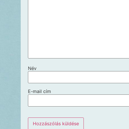
Név
E-mail cím