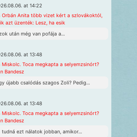
26.08.06. at 14:22
n
Orbán Anita több vizet kért a szlovákoktól,
ik azt üzenték: Lesz, ha esik
zok után még van pofája a...
26.08.06. at 13:48
n
Miskolc. Toca megkapta a selyemzsinórt?
n Bandesz
gy újabb csalódás szagos Zoli? Pedig...
26.08.06. at 13:48
n
Miskolc. Toca megkapta a selyemzsinórt?
n Bandesz
i tudná ezt nálatok jobban, amikor...