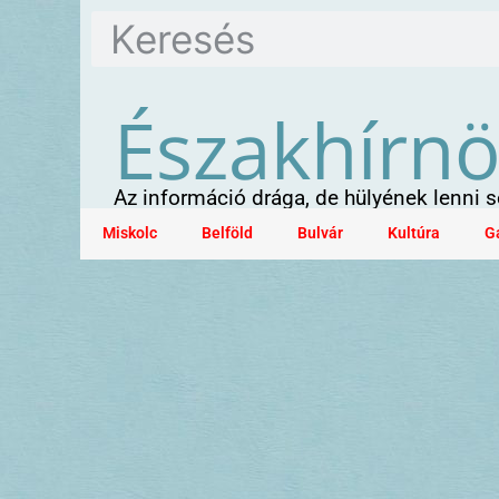
Északhírn
Az információ drága, de hülyének lenni
Miskolc
Belföld
Bulvár
Kultúra
G