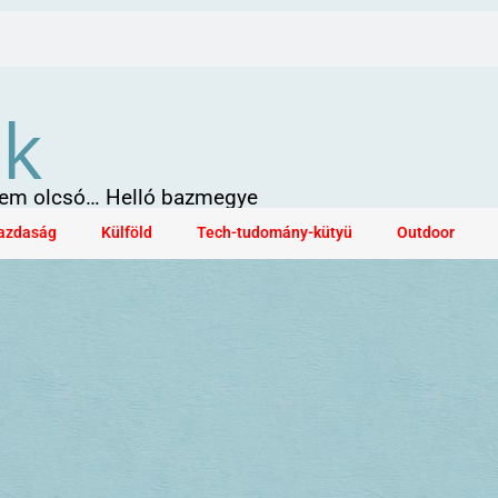
ök
 sem olcsó… Helló bazmegye
azdaság
Külföld
Tech-tudomány-kütyü
Outdoor