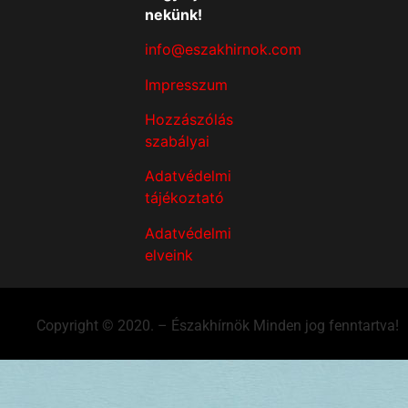
nekünk!
info@eszakhirnok.com
Impresszum
Hozzászólás
szabályai
Adatvédelmi
tájékoztató
Adatvédelmi
elveink
Copyright © 2020. – Északhírnök Minden jog fenntartva!