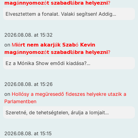
𝗺𝗮𝗴á𝗻𝗻𝘆𝗼𝗺𝗼𝘇ó𝘁 𝘀𝘇𝗮𝗯𝗮𝗱𝗹á𝗯𝗿𝗮 𝗵𝗲𝗹𝘆𝗲𝘇𝗻𝗶?
Elvesztettem a fonalat. Valaki segítsen! Addig...
2026.08.08. at 15:32
on
M𝗶é𝗿𝘁 𝗻𝗲𝗺 𝗮𝗸𝗮𝗿𝗷á𝗸 𝗦𝘇𝗮𝗯ó 𝗞𝗲𝘃𝗶𝗻
𝗺𝗮𝗴á𝗻𝗻𝘆𝗼𝗺𝗼𝘇ó𝘁 𝘀𝘇𝗮𝗯𝗮𝗱𝗹á𝗯𝗿𝗮 𝗵𝗲𝗹𝘆𝗲𝘇𝗻𝗶?
Ez a Mónika Show emődi kiadása?...
2026.08.08. at 15:26
on
Hollósy a megüresedő fideszes helyekre utazik a
Parlamentben
Szeretné, de tehetségtelen, árulja a lomjait...
2026.08.08. at 15:15