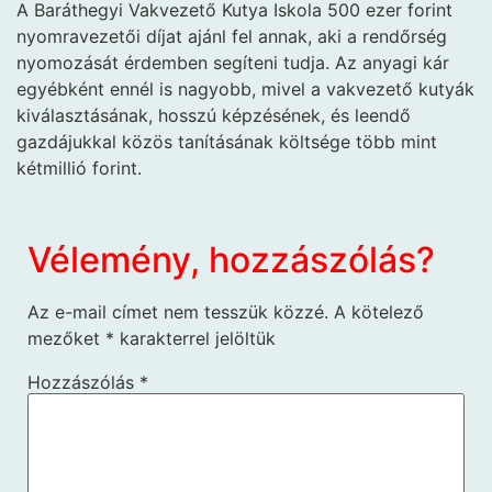
A Baráthegyi Vakvezető Kutya Iskola 500 ezer forint
nyomravezetői díjat ajánl fel annak, aki a rendőrség
nyomozását érdemben segíteni tudja. Az anyagi kár
egyébként ennél is nagyobb, mivel a vakvezető kutyák
kiválasztásának, hosszú képzésének, és leendő
gazdájukkal közös tanításának költsége több mint
kétmillió forint.
Vélemény, hozzászólás?
Az e-mail címet nem tesszük közzé.
A kötelező
mezőket
*
karakterrel jelöltük
Hozzászólás
*