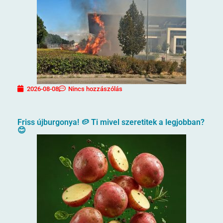
2026-08-08
Nincs hozzászólás
Friss újburgonya! 🥔 Ti mivel szeretitek a legjobban?
😊