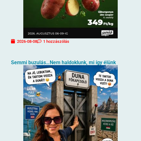
2026-08-08
1 hozzászólás
Semmi buzulás…Nem haldoklunk, mi így élünk