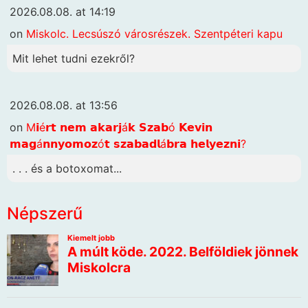
2026.08.08. at 14:19
on
Miskolc. Lecsúszó városrészek. Szentpéteri kapu
Mit lehet tudni ezekről?
2026.08.08. at 13:56
on
M𝗶é𝗿𝘁 𝗻𝗲𝗺 𝗮𝗸𝗮𝗿𝗷á𝗸 𝗦𝘇𝗮𝗯ó 𝗞𝗲𝘃𝗶𝗻
𝗺𝗮𝗴á𝗻𝗻𝘆𝗼𝗺𝗼𝘇ó𝘁 𝘀𝘇𝗮𝗯𝗮𝗱𝗹á𝗯𝗿𝗮 𝗵𝗲𝗹𝘆𝗲𝘇𝗻𝗶?
. . . és a botoxomat...
Népszerű