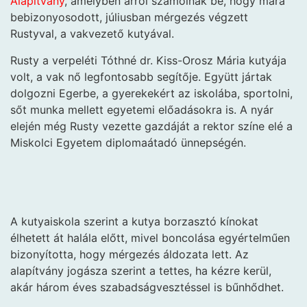
Alapítvány
, amelyben arról számolnak be, hogy mára
bebizonyosodott, júliusban mérgezés végzett
Rustyval, a vakvezető kutyával.
Rusty a verpeléti Tóthné dr. Kiss-Orosz Mária kutyája
volt, a vak nő legfontosabb segítője. Együtt jártak
dolgozni Egerbe, a gyerekekért az iskolába, sportolni,
sőt munka mellett egyetemi előadásokra is. A nyár
elején még Rusty vezette gazdáját a rektor színe elé a
Miskolci Egyetem diplomaátadó ünnepségén.
A kutyaiskola szerint a kutya borzasztó kínokat
élhetett át halála előtt, mivel boncolása egyértelműen
bizonyította, hogy mérgezés áldozata lett. Az
alapítvány jogásza szerint a tettes, ha kézre kerül,
akár három éves szabadságvesztéssel is bűnhődhet.