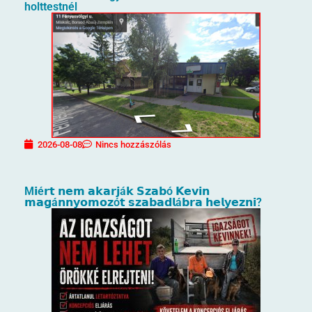
holttestnél
2026-08-08
Nincs hozzászólás
M𝗶é𝗿𝘁 𝗻𝗲𝗺 𝗮𝗸𝗮𝗿𝗷á𝗸 𝗦𝘇𝗮𝗯ó 𝗞𝗲𝘃𝗶𝗻
𝗺𝗮𝗴á𝗻𝗻𝘆𝗼𝗺𝗼𝘇ó𝘁 𝘀𝘇𝗮𝗯𝗮𝗱𝗹á𝗯𝗿𝗮 𝗵𝗲𝗹𝘆𝗲𝘇𝗻𝗶?