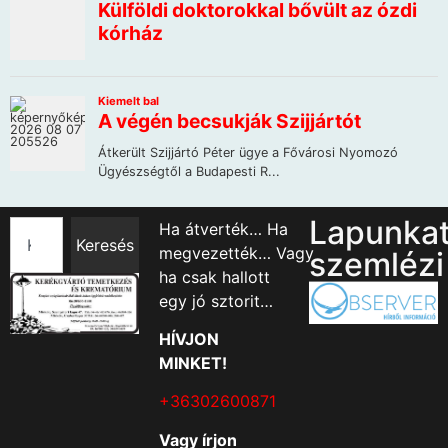
Lapunka
Ha átverték… Ha
Keresés
megvezették… Vagy
szemlézi
ha csak hallott
egy jó sztorit…
HÍVJON
MINKET!
+36302600871
Vagy írjon