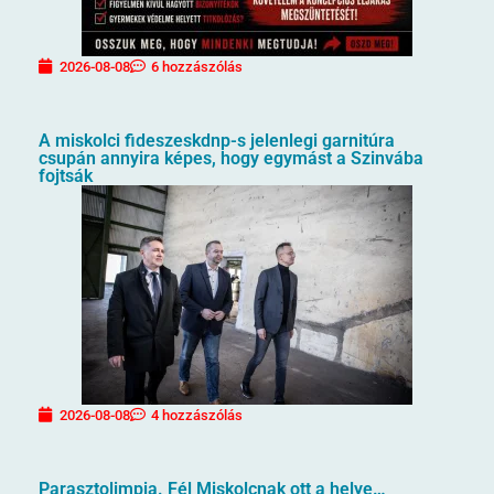
2026-08-08
6 hozzászólás
A miskolci fideszeskdnp-s jelenlegi garnitúra
csupán annyira képes, hogy egymást a Szinvába
fojtsák
2026-08-08
4 hozzászólás
Parasztolimpia. Fél Miskolcnak ott a helye…