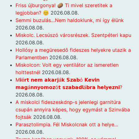
Friss újburgonya! 🥔 Ti mivel szeretitek a
legjobban? 😊
2026.08.08.
Semmi buzulás…Nem haldoklunk, mi így élünk
2026.08.08.
Miskolc. Lecsúszó városrészek. Szentpéteri kapu
2026.08.08.
Hollósy a megüresedő fideszes helyekre utazik a
Parlamentben
2026.08.08.
Miskolcon: Volt egy ventilátor az ismeretlen
holttestnél
2026.08.08.
M𝗶é𝗿𝘁 𝗻𝗲𝗺 𝗮𝗸𝗮𝗿𝗷á𝗸 𝗦𝘇𝗮𝗯ó 𝗞𝗲𝘃𝗶𝗻
𝗺𝗮𝗴á𝗻𝗻𝘆𝗼𝗺𝗼𝘇ó𝘁 𝘀𝘇𝗮𝗯𝗮𝗱𝗹á𝗯𝗿𝗮 𝗵𝗲𝗹𝘆𝗲𝘇𝗻𝗶?
2026.08.08.
A miskolci fideszeskdnp-s jelenlegi garnitúra
csupán annyira képes, hogy egymást a Szinvába
fojtsák
2026.08.08.
Parasztolimpia. Fél Miskolcnak ott a helye…
2026.08.08.