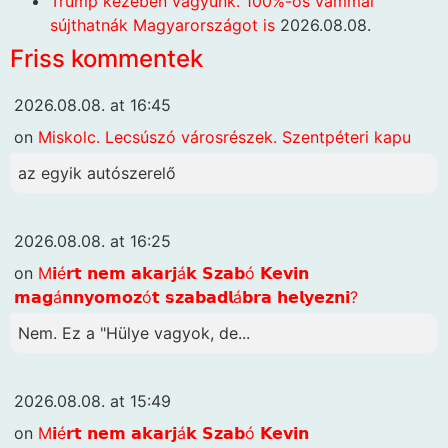
Trump kezében vagyunk. 100%-os vámmal
sújthatnák Magyarországot is
2026.08.08.
Friss kommentek
2026.08.08. at 16:45
on
Miskolc. Lecsúszó városrészek. Szentpéteri kapu
az egyik autószerelő
2026.08.08. at 16:25
on
M𝗶é𝗿𝘁 𝗻𝗲𝗺 𝗮𝗸𝗮𝗿𝗷á𝗸 𝗦𝘇𝗮𝗯ó 𝗞𝗲𝘃𝗶𝗻
𝗺𝗮𝗴á𝗻𝗻𝘆𝗼𝗺𝗼𝘇ó𝘁 𝘀𝘇𝗮𝗯𝗮𝗱𝗹á𝗯𝗿𝗮 𝗵𝗲𝗹𝘆𝗲𝘇𝗻𝗶?
Nem. Ez a "Hülye vagyok, de...
2026.08.08. at 15:49
on
M𝗶é𝗿𝘁 𝗻𝗲𝗺 𝗮𝗸𝗮𝗿𝗷á𝗸 𝗦𝘇𝗮𝗯ó 𝗞𝗲𝘃𝗶𝗻