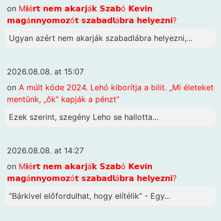
on
M𝗶é𝗿𝘁 𝗻𝗲𝗺 𝗮𝗸𝗮𝗿𝗷á𝗸 𝗦𝘇𝗮𝗯ó 𝗞𝗲𝘃𝗶𝗻
𝗺𝗮𝗴á𝗻𝗻𝘆𝗼𝗺𝗼𝘇ó𝘁 𝘀𝘇𝗮𝗯𝗮𝗱𝗹á𝗯𝗿𝗮 𝗵𝗲𝗹𝘆𝗲𝘇𝗻𝗶?
Ugyan azért nem akarják szabadlábra helyezni,...
2026.08.08. at 15:07
on
A múlt köde 2024. Lehó kiborítja a bilit. „Mi életeket
mentünk, „ők” kapják a pénzt”
Ezek szerint, szegény Leho se hallotta...
2026.08.08. at 14:27
on
M𝗶é𝗿𝘁 𝗻𝗲𝗺 𝗮𝗸𝗮𝗿𝗷á𝗸 𝗦𝘇𝗮𝗯ó 𝗞𝗲𝘃𝗶𝗻
𝗺𝗮𝗴á𝗻𝗻𝘆𝗼𝗺𝗼𝘇ó𝘁 𝘀𝘇𝗮𝗯𝗮𝗱𝗹á𝗯𝗿𝗮 𝗵𝗲𝗹𝘆𝗲𝘇𝗻𝗶?
“Bárkivel előfordulhat, hogy elítélik” - Egy...