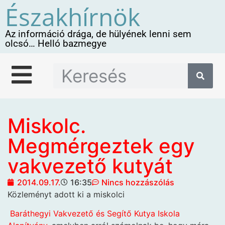
Északhírnök
Az információ drága, de hülyének lenni sem
olcsó… Helló bazmegye
Miskolc.
Megmérgeztek egy
vakvezető kutyát
2014.09.17.
16:35
Nincs hozzászólás
Közleményt adott ki a miskolci
Baráthegyi Vakvezető és Segítő Kutya Iskola