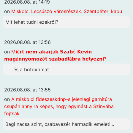
2026.08.08. at 14:19
on
Miskolc. Lecsúszó városrészek. Szentpéteri kapu
Mit lehet tudni ezekről?
2026.08.08. at 13:56
on
M𝗶é𝗿𝘁 𝗻𝗲𝗺 𝗮𝗸𝗮𝗿𝗷á𝗸 𝗦𝘇𝗮𝗯ó 𝗞𝗲𝘃𝗶𝗻
𝗺𝗮𝗴á𝗻𝗻𝘆𝗼𝗺𝗼𝘇ó𝘁 𝘀𝘇𝗮𝗯𝗮𝗱𝗹á𝗯𝗿𝗮 𝗵𝗲𝗹𝘆𝗲𝘇𝗻𝗶?
. . . és a botoxomat...
2026.08.08. at 13:55
on
A miskolci fideszeskdnp-s jelenlegi garnitúra
csupán annyira képes, hogy egymást a Szinvába
fojtsák
Bagi nacsa szint, csabavezér harmadik emeleti...