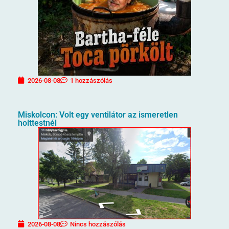
2026-08-08
1 hozzászólás
Miskolcon: Volt egy ventilátor az ismeretlen
holttestnél
2026-08-08
Nincs hozzászólás