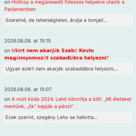
on
Hollósy a megüresedő fideszes helyekre utazik a
Parlamentben
Szeretné, de tehetségtelen, árulja a lomjait...
2026.08.08. at 15:15
on
M𝗶é𝗿𝘁 𝗻𝗲𝗺 𝗮𝗸𝗮𝗿𝗷á𝗸 𝗦𝘇𝗮𝗯ó 𝗞𝗲𝘃𝗶𝗻
𝗺𝗮𝗴á𝗻𝗻𝘆𝗼𝗺𝗼𝘇ó𝘁 𝘀𝘇𝗮𝗯𝗮𝗱𝗹á𝗯𝗿𝗮 𝗵𝗲𝗹𝘆𝗲𝘇𝗻𝗶?
Ugyan azért nem akarják szabadlábra helyezni,...
2026.08.08. at 15:07
on
A múlt köde 2024. Lehó kiborítja a bilit. „Mi életeket
mentünk, „ők” kapják a pénzt”
Ezek szerint, szegény Leho se hallotta...