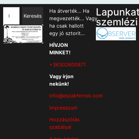
Lapunka
Ha átverték… Ha
Keresés
megvezették… Vagy
szemlézi
ha csak hallott
egy jó sztorit…
HÍVJON
MINKET!
+36302600871
Vagy írjon
nekünk!
info@eszakhirnok.com
Impresszum
Hozzászólás
szabályai
Adatvédelmi