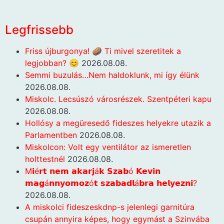
Legfrissebb
Friss újburgonya! 🥔 Ti mivel szeretitek a
legjobban? 😊
2026.08.08.
Semmi buzulás…Nem haldoklunk, mi így élünk
2026.08.08.
Miskolc. Lecsúszó városrészek. Szentpéteri kapu
2026.08.08.
Hollósy a megüresedő fideszes helyekre utazik a
Parlamentben
2026.08.08.
Miskolcon: Volt egy ventilátor az ismeretlen
holttestnél
2026.08.08.
M𝗶é𝗿𝘁 𝗻𝗲𝗺 𝗮𝗸𝗮𝗿𝗷á𝗸 𝗦𝘇𝗮𝗯ó 𝗞𝗲𝘃𝗶𝗻
𝗺𝗮𝗴á𝗻𝗻𝘆𝗼𝗺𝗼𝘇ó𝘁 𝘀𝘇𝗮𝗯𝗮𝗱𝗹á𝗯𝗿𝗮 𝗵𝗲𝗹𝘆𝗲𝘇𝗻𝗶?
2026.08.08.
A miskolci fideszeskdnp-s jelenlegi garnitúra
csupán annyira képes, hogy egymást a Szinvába