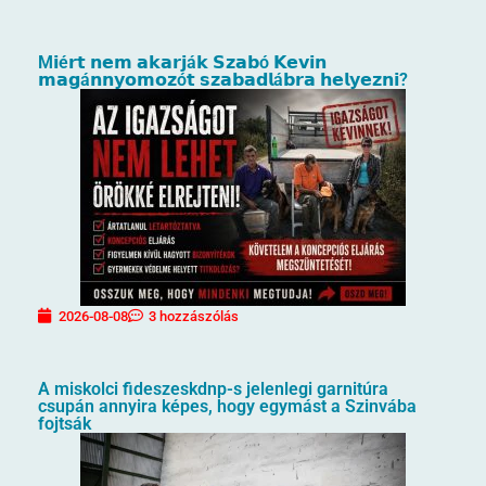
M𝗶é𝗿𝘁 𝗻𝗲𝗺 𝗮𝗸𝗮𝗿𝗷á𝗸 𝗦𝘇𝗮𝗯ó 𝗞𝗲𝘃𝗶𝗻
𝗺𝗮𝗴á𝗻𝗻𝘆𝗼𝗺𝗼𝘇ó𝘁 𝘀𝘇𝗮𝗯𝗮𝗱𝗹á𝗯𝗿𝗮 𝗵𝗲𝗹𝘆𝗲𝘇𝗻𝗶?
2026-08-08
3 hozzászólás
A miskolci fideszeskdnp-s jelenlegi garnitúra
csupán annyira képes, hogy egymást a Szinvába
fojtsák