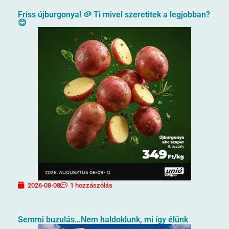
Friss újburgonya! 🥔 Ti mivel szeretitek a legjobban?
😊
2026-08-08
1 hozzászólás
Semmi buzulás…Nem haldoklunk, mi így élünk