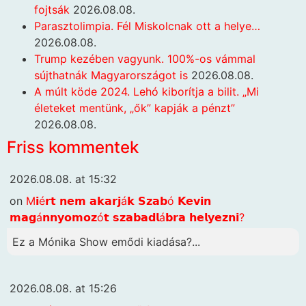
fojtsák
2026.08.08.
Parasztolimpia. Fél Miskolcnak ott a helye…
2026.08.08.
Trump kezében vagyunk. 100%-os vámmal
sújthatnák Magyarországot is
2026.08.08.
A múlt köde 2024. Lehó kiborítja a bilit. „Mi
életeket mentünk, „ők” kapják a pénzt”
2026.08.08.
Friss kommentek
2026.08.08. at 15:32
on
M𝗶é𝗿𝘁 𝗻𝗲𝗺 𝗮𝗸𝗮𝗿𝗷á𝗸 𝗦𝘇𝗮𝗯ó 𝗞𝗲𝘃𝗶𝗻
𝗺𝗮𝗴á𝗻𝗻𝘆𝗼𝗺𝗼𝘇ó𝘁 𝘀𝘇𝗮𝗯𝗮𝗱𝗹á𝗯𝗿𝗮 𝗵𝗲𝗹𝘆𝗲𝘇𝗻𝗶?
Ez a Mónika Show emődi kiadása?...
2026.08.08. at 15:26