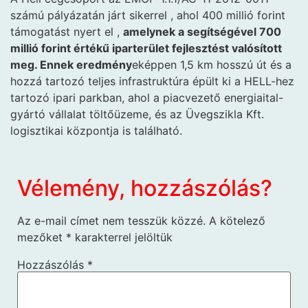
számú pályázatán járt sikerrel , ahol 400 millió forint
támogatást nyert el ,
amelynek a segítségével 700
millió forint értékű iparterület fejlesztést valósított
meg. Ennek eredmény
eképpen 1,5 km hosszú út és a
hozzá tartozó teljes infrastruktúra épült ki a HELL-hez
tartozó ipari parkban, ahol a piacvezető energiaital-
gyártó vállalat töltőüzeme, és az Üvegszikla Kft.
logisztikai központja is található.
Vélemény, hozzászólás?
Az e-mail címet nem tesszük közzé.
A kötelező
mezőket
*
karakterrel jelöltük
Hozzászólás
*