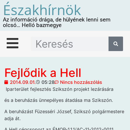
Északhírnök
Az információ drága, de hülyének lenni sem
olcsó… Helló bazmegye
Fejlődik a Hell
2014.09.01.
05:28
Nincs hozzászólás
Iparterület fejlesztés Szikszón projekt lezárására
és a beruházás ünnepélyes átadása ma Szikszón.
A beruházást Füzesséri József, Szikszó polgármestere
adja át.
A Hell cégcsoport az ÉMOP-1.1.1/AC-11-2012-0011