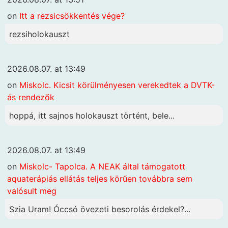
on
Itt a rezsicsökkentés vége?
rezsiholokauszt
2026.08.07. at 13:49
on
Miskolc. Kicsit körülményesen verekedtek a DVTK-
ás rendezők
hoppá, itt sajnos holokauszt történt, bele...
2026.08.07. at 13:49
on
Miskolc- Tapolca. A NEAK által támogatott
aquaterápiás ellátás teljes körűen továbbra sem
valósult meg
Szia Uram! Óccsó övezeti besorolás érdekel?...