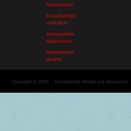
Impresszum
Hozzászólás
szabályai
Adatvédelmi
tájékoztató
Adatvédelmi
elveink
Copyright © 2020. – Északhírnök Minden jog fenntartva!