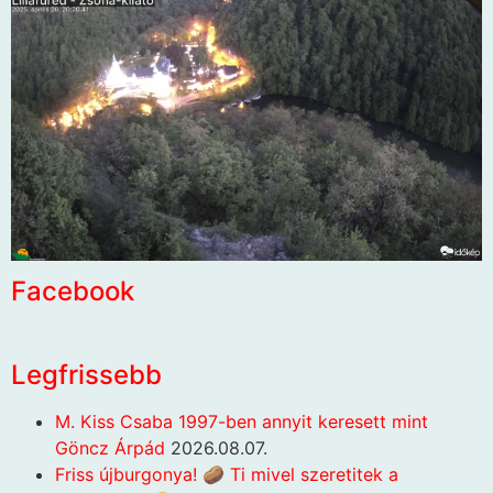
Facebook
Legfrissebb
M. Kiss Csaba 1997-ben annyit keresett mint
Göncz Árpád
2026.08.07.
Friss újburgonya! 🥔 Ti mivel szeretitek a