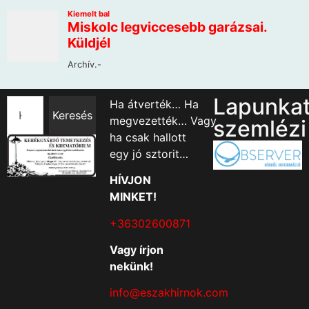
Lapunka
Ha átverték… Ha
Keresés
megvezették… Vagy
szemlézi
ha csak hallott
egy jó sztorit…
HÍVJON
MINKET!
+36302600871
Vagy írjon
nekünk!
info@eszakhirnok.com