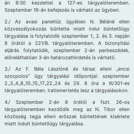
án 8:30 kezdettel a 127-es tárgyalóteremben.
Szeptember 16-án befejezés is várható az ügyben.
2./ Az avasi paneltűz ügyében N. Béláné ellen
közveszélyokozás bűntette miatt indul büntetőügy
tárgyalása is folytatódik szeptember 1., 2. és 3. napján
8 órától a 221/B. tárgyalóteremben. A bizonyítási
eljárás folytatódik, szeptember 2-án perbeszédek,
előreláthatóan 3-án határozathirdetés is várható.
3./ Az F. Béla Lászlóné és társai elleni „encsi
szocpolos” ügy tárgyalási időpontjai: szeptember
2.,3.,4.,8.,10.,15.,17.,22.,24 és 29. 8 óra a III/301-es
tárgyalóteremben. Iratismertetés lesz a tárgyalásokon.
4./ Szeptember 2-án 8 órától a fszt. 26-os
tárgyalóteremben kezdődik meg az N. Tibor ellen
közösség tagja elleni erőszak bűntettének kísérlete
miatt indult büntetőügy tárgyalása.