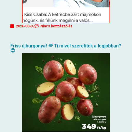
2026-08-07
Nincs hozzászólás
Friss újburgonya! 🥔 Ti mivel szeretitek a legjobban?
😊