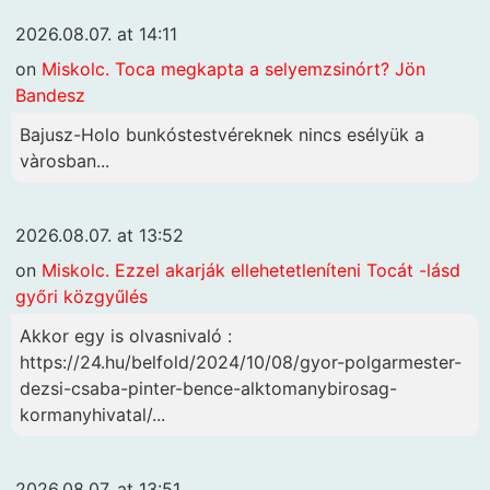
2026.08.07. at 14:11
on
Miskolc. Toca megkapta a selyemzsinórt? Jön
Bandesz
Bajusz-Holo bunkóstestvéreknek nincs esélyük a
vàrosban...
2026.08.07. at 13:52
on
Miskolc. Ezzel akarják ellehetetleníteni Tocát -lásd
győri közgyűlés
Akkor egy is olvasnivaló :
https://24.hu/belfold/2024/10/08/gyor-polgarmester-
dezsi-csaba-pinter-bence-alktomanybirosag-
kormanyhivatal/...
2026.08.07. at 13:51