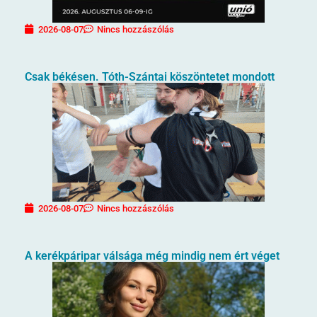
2026-08-07
Nincs hozzászólás
Csak békésen. Tóth-Szántai köszöntetet mondott
2026-08-07
Nincs hozzászólás
A kerékpáripar válsága még mindig nem ért véget