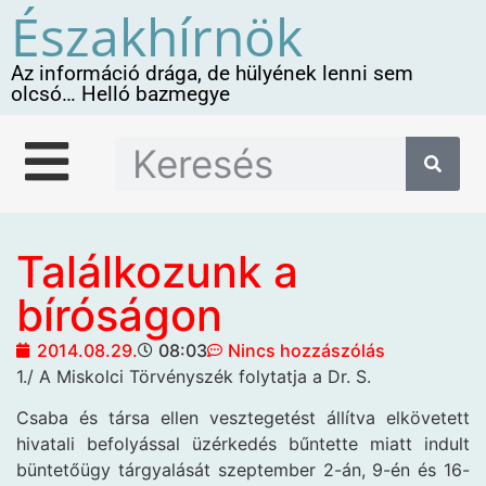
Északhírnök
Az információ drága, de hülyének lenni sem
olcsó… Helló bazmegye
Találkozunk a
bíróságon
2014.08.29.
08:03
Nincs hozzászólás
1./ A Miskolci Törvényszék folytatja a Dr. S.
Csaba és társa ellen vesztegetést állítva elkövetett
hivatali befolyással üzérkedés bűntette miatt indult
büntetőügy tárgyalását szeptember 2-án, 9-én és 16-