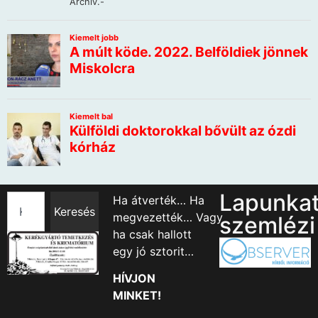
Lapunka
Ha átverték… Ha
Keresés
megvezették… Vagy
szemlézi
ha csak hallott
egy jó sztorit…
HÍVJON
MINKET!