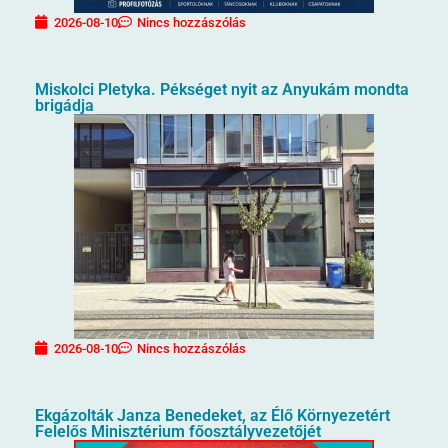
2026-08-10
Nincs hozzászólás
Miskolci Pletyka. Pékséget nyit az Anyukám mondta
brigádja
2026-08-10
Nincs hozzászólás
Ekgázolták Janza Benedeket, az Élő Környezetért
Felelős Minisztérium főosztályvezetőjét