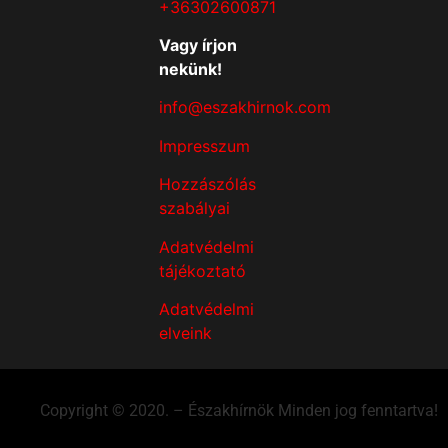
+36302600871
Vagy írjon
nekünk!
info@eszakhirnok.com
Impresszum
Hozzászólás
szabályai
Adatvédelmi
tájékoztató
Adatvédelmi
elveink
Copyright © 2020. – Északhírnök Minden jog fenntartva!