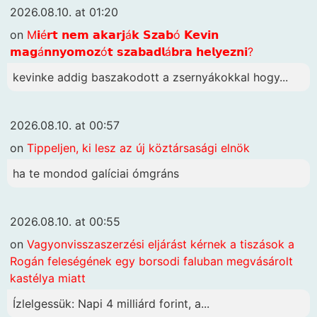
2026.08.10. at 01:20
on
M𝗶é𝗿𝘁 𝗻𝗲𝗺 𝗮𝗸𝗮𝗿𝗷á𝗸 𝗦𝘇𝗮𝗯ó 𝗞𝗲𝘃𝗶𝗻
𝗺𝗮𝗴á𝗻𝗻𝘆𝗼𝗺𝗼𝘇ó𝘁 𝘀𝘇𝗮𝗯𝗮𝗱𝗹á𝗯𝗿𝗮 𝗵𝗲𝗹𝘆𝗲𝘇𝗻𝗶?
kevinke addig baszakodott a zsernyákokkal hogy...
2026.08.10. at 00:57
on
Tippeljen, ki lesz az új köztársasági elnök
ha te mondod galíciai ómgráns
2026.08.10. at 00:55
on
Vagyonvisszaszerzési eljárást kérnek a tiszások a
Rogán feleségének egy borsodi faluban megvásárolt
kastélya miatt
Ízlelgessük: Napi 4 milliárd forint, a...