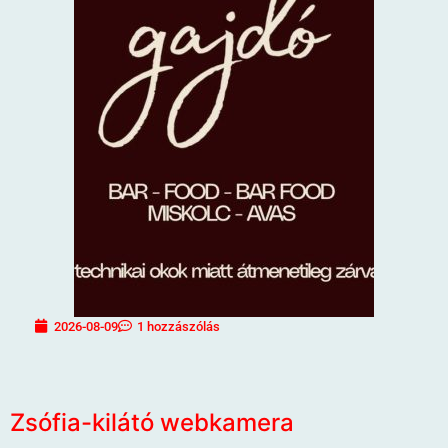
2026-08-09
1 hozzászólás
Zsófia-kilátó webkamera