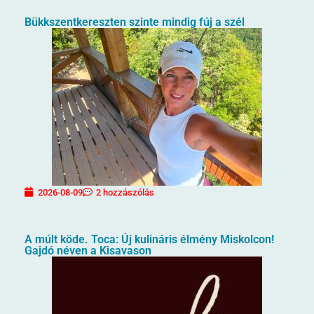
Bükkszentkereszten szinte mindig fúj a szél
2026-08-09
2 hozzászólás
A múlt köde. Toca: Új kulináris élmény Miskolcon!
Gajdó néven a Kisavason