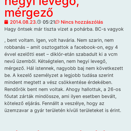
hegyi levegő,
mérgező
2014.08.23.
05:21
Nincs hozzászólás
Hagy öntsek már tiszta vizet a pohárba. BC-s vagyok
, bent voltam. Igen, volt havária. Nem szarin, nem
robbanás – amit osztogattok a facebook-on, egy 4
évvel ezelőtti eset – diklór-etán szabadult ki a vcm
nevű üzemből. Kétségtelen, nem hegyi levegő,
mérgező. Hál istennek, nagyobb baj nem következett
be. A kezelő személyzet a legjobb tudása szerint
mindent megtett a vész csökkentése érdekében.
Rendőrök bent nem voltak. Ahogy hallottuk, a 26-os
főutat zárták mindössze, ami ilyen esetben bevált,
kötelező eljárás. Fennállt a veszélye, hogy az
üzemzavar a gyár területén kívüli területeket is érint.