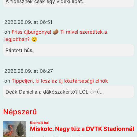
A fidesznek csak egy vidéki libát...
2026.08.09. at 06:51
on
Friss újburgonya! 🥔 Ti mivel szeretitek a
legjobban? 😊
Rántott hús.
2026.08.09. at 06:27
on
Tippeljen, ki lesz az új köztársasági elnök
Deák Daniella a dákószakértő? LOL :):-))...
Népszerű