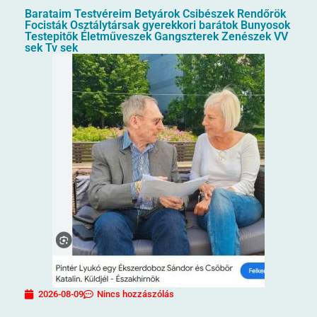
Barataim Testvéreim Betyárok Csibészek Rendőrök
Focisták Osztálytársak gyerekkori barátok Bunyosok
Testepitők Életműveszek Gangszterek Zenészek VV
sek Tv sek
2026-08-09
Nincs hozzászólás