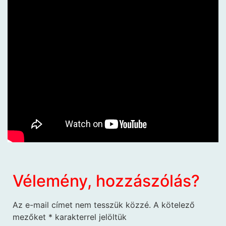
Vélemény, hozzászólás?
Az e-mail címet nem tesszük közzé.
A kötelező
mezőket
*
karakterrel jelöltük