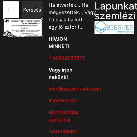
Lapunka
Ha átverték… Ha
Keresés
megvezették… Vagy
szemlézi
ha csak hallott
egy jó sztorit…
HÍVJON
MINKET!
+36302600871
Vagy írjon
nekünk!
info@eszakhirnok.com
Impresszum
Hozzászólás
szabályai
Adatvédelmi