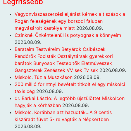
Legfrissebb
Vagyonvisszaszerzési eljárást kérnek a tiszások a
Rogán feleségének egy borsodi faluban
megvásárolt kastélya miatt
2026.08.09.
Czinkné. Önkéntelenül is potyognak a könnyeim
2026.08.09.
Barataim Testvéreim Betyárok Csibészek
Rendőrök Focisták Osztálytársak gyerekkori
barátok Bunyosok Testepitők Életműveszek
Gangszterek Zenészek VV sek Tv sek
2026.08.09.
Miskolc. Tűz a Muszkáson
2026.08.09.
200 millió forintnyi bevételt titkolt el egy miskolci
taxis cég
2026.08.09.
dr. Barkai László: A legtöbb újszülöttet Miskolcon
hagyják a kórházban
2026.08.09.
Miskolc. Korábban azt hazudták…A 9 centis
kiszáradt füvet 5- re vágták a Népkertben
2026.08.09.