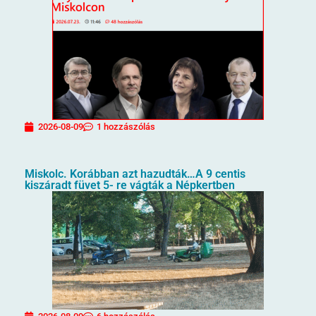
2026-08-09
1 hozzászólás
Miskolc. Korábban azt hazudták…A 9 centis
kiszáradt füvet 5- re vágták a Népkertben