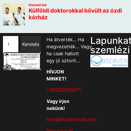
Lapunka
Ha átverték… Ha
Keresés
megvezették… Vagy
szemlézi
ha csak hallott
egy jó sztorit…
HÍVJON
MINKET!
+36302600871
Vagy írjon
nekünk!
info@eszakhirnok.com
Impresszum