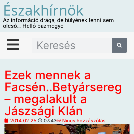
Északhírnök
Az információ drága, de hülyének lenni sem
olcsó… Helló bazmegye
Ezek mennek a
Facsén..Betyársereg
– megalakult a
Jászsági Klán
2014.02.25.
07:43
Nincs hozzászólás