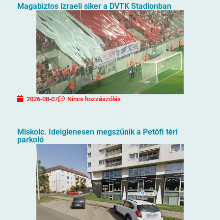
Magabiztos izraeli siker a DVTK Stadionban
2026-08-07
Nincs hozzászólás
Miskolc. Ideiglenesen megszűnik a Petőfi téri
parkoló