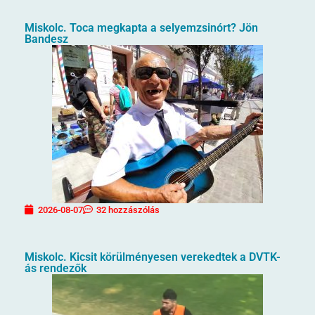
Miskolc. Toca megkapta a selyemzsinórt? Jön
Bandesz
2026-08-07
32 hozzászólás
Miskolc. Kicsit körülményesen verekedtek a DVTK-
ás rendezők