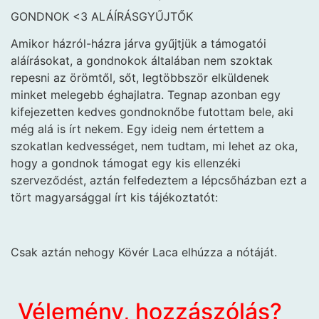
GONDNOK <3 ALÁÍRÁSGYŰJTŐK
Amikor házról-házra járva gyűjtjük a támogatói
aláírásokat, a gondnokok általában nem szoktak
repesni az örömtől, sőt, legtöbbször elküldenek
minket melegebb éghajlatra. Tegnap azonban egy
kifejezetten kedves gondnoknőbe futottam bele, aki
még alá is írt nekem. Egy ideig nem értettem a
szokatlan kedvességet, nem tudtam, mi lehet az oka,
hogy a gondnok támogat egy kis ellenzéki
szerveződést, aztán felfedeztem a lépcsőházban ezt a
tört magyarsággal írt kis tájékoztatót:
Csak aztán nehogy Kövér Laca elhúzza a nótáját.
Vélemény, hozzászólás?