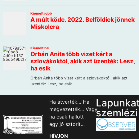
Lapunka
Ha átverték… Ha
megvezették… Vagy
szemlézi
ha csak hallott
egy jó sztorit…
HÍVJON