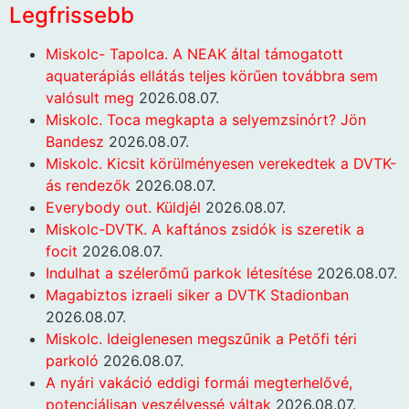
Legfrissebb
Miskolc- Tapolca. A NEAK által támogatott
aquaterápiás ellátás teljes körűen továbbra sem
valósult meg
2026.08.07.
Miskolc. Toca megkapta a selyemzsinórt? Jön
Bandesz
2026.08.07.
Miskolc. Kicsit körülményesen verekedtek a DVTK-
ás rendezők
2026.08.07.
Everybody out. Küldjél
2026.08.07.
Miskolc-DVTK. A kaftános zsidók is szeretik a
focit
2026.08.07.
Indulhat a szélerőmű parkok létesítése
2026.08.07.
Magabiztos izraeli siker a DVTK Stadionban
2026.08.07.
Miskolc. Ideiglenesen megszűnik a Petőfi téri
parkoló
2026.08.07.
A nyári vakáció eddigi formái megterhelővé,
potenciálisan veszélyessé váltak
2026.08.07.