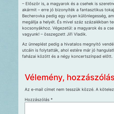
– Először is, a magyarok és a csehek is szeretne
akármit – erre jó bizonyíték a fantasztikus toka
Becherovka pedig egy olyan különlegesség, ami
megállja a helyét. És mivel száz százalékban t
kocsonyákhoz. Végezetül: a magyarok és a csehe
vagyunk! – összegzett Jiři Vladik.
Az ünneplést pedig a hivatalos megnyitó vendé
utcáin is folytatták, ahol estére már jó hangula
faházai között és a négy koncertszínpad előtt.
Vélemény, hozzászólá
Az e-mail címet nem tesszük közzé.
A kötele
Hozzászólás
*