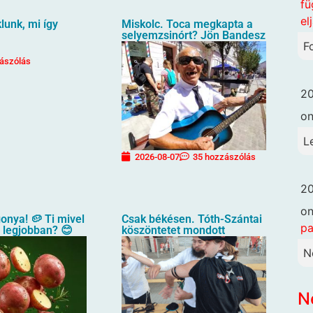
fü
el
unk, mi így
Miskolc. Toca megkapta a
selyemzsinórt? Jön Bandesz
F
ászólás
20
o
L
2026-08-07
35 hozzászólás
20
o
gonya! 🥔 Ti mivel
Csak békésen. Tóth-Szántai
pa
a legjobban? 😊
köszöntetet mondott
N
N