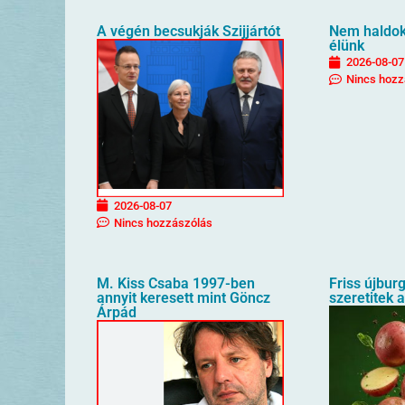
A végén becsukják Szijjártót
Nem haldokl
élünk
2026-08-07
Nincs hozz
2026-08-07
Nincs hozzászólás
M. Kiss Csaba 1997-ben
Friss újbur
annyit keresett mint Göncz
szeretitek 
Árpád