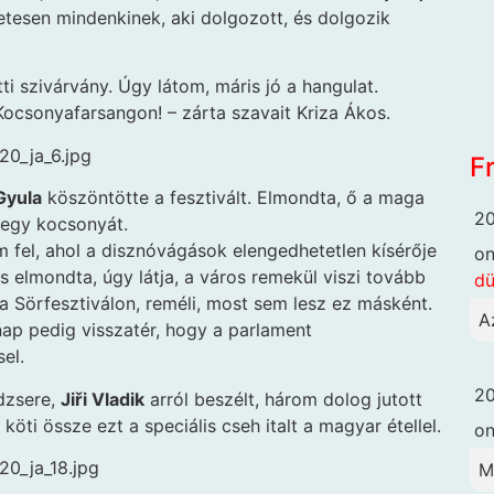
zetesen mindenkinek, aki dolgozott, és dolgozik
i szivárvány. Úgy látom, máris jó a hangulat.
ocsonyafarsangon! – zárta szavait Kriza Ákos.
F
Gyula
köszöntötte a fesztivált. Elmondta, ő a maga
20
 egy kocsonyát.
 fel, ahol a disznóvágások elengedhetetlen kísérője
o
s elmondta, úgy látja, a város remekül viszi tovább
dü
 Sörfesztiválon, reméli, most sem lesz ez másként.
A
rnap pedig visszatér, hogy a parlament
el.
20
dzsere,
Jiři Vladik
arról beszélt, három dolog jutott
köti össze ezt a speciális cseh italt a magyar étellel.
o
M