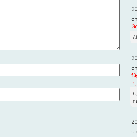
20
o
G
A
20
o
fü
el
h
n
20
o