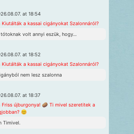
26.08.07. at 18:54
n
Kiutálták a kassai cigányokat Szalonnáról?
 tótoknak volt annyi eszük, hogy...
26.08.07. at 18:52
n
Kiutálták a kassai cigányokat Szalonnáról?
igányból nem lesz szalonna
26.08.07. at 18:37
n
Friss újburgonya! 🥔 Ti mivel szeretitek a
gjobban? 😊
n Timivel.