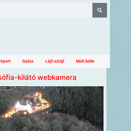
Sport
Gyász
Lájf-sztájl
Múlt köde
sófia-kilátó webkamera