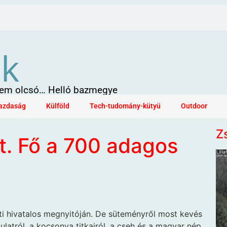
ök
 sem olcsó… Helló bazmegye
azdaság
Külföld
Tech-tudomány-kütyü
Outdoor
Z
tt. Fő a 700 adagos
i hivatalos megnyitóján. De süteményről most kevés
latról, a kocsonya titkairól, a cseh és a magyar nép