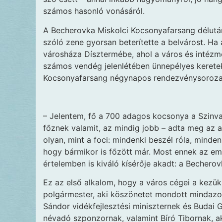
számos hasonló vonásáról.
A Becherovka Miskolci Kocsonyafarsang délután
szóló zene gyorsan beterítette a belvárost. Ha
városháza Dísztermébe, ahol a város és intézmé
számos vendég jelenlétében ünnepélyes keretek
Kocsonyafarsang négynapos rendezvénysoroza
– Jelentem, fő a 700 adagos kocsonya a Szinva
főznek valamit, az mindig jobb – adta meg az
olyan, mint a foci: mindenki beszél róla, minde
hogy bármikor is főzött már. Most ennek az em
értelemben is kiváló kísérője akadt: a Becherovk
Ez az első alkalom, hogy a város cégei a kezük
polgármester, aki köszönetet mondott mindazokn
Sándor vidékfejlesztési miniszternek és Budai 
névadó szponzornak, valamint Bíró Tibornak, a