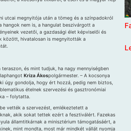
i utcai megnyitója után a tömeg és a színpadokról
F
 a hangok nem is, a hangulat beszivárgott a
nyeinek vezetői, a gazdasági élet képviselői és
 között, hivatalosan is megnyitották a
tát.
L
 teraszon, és mint tudjuk, ha nagy mennyiségben
 alaphangot
Kriza Ákos
polgármester. – A kocsonya
nki úgy gondolja, hogy ért hozzá, pedig nem biztos,
blematikus ételnek szervezési és gasztronómiai
a – folytatta.
be vették a szervezést, emlékeztetett a
ak, akik sokat tettek ezért a fesztiválért. Fazekas
Gyula államtitkárnak a minisztérium támogatásáért, a
kinek, mint mondta, most már mindkét vállát nyomja