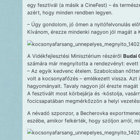
egy fesztivál (a másik a CineFest) – és termés
azért, hogy minden rendben legyen.
– Úgy gondolom, jó ómen a nyitófelvonulás előtt
Kívánom, érezze mindenki nagyon jól magát a K
A Vidékfejlesztési Minisztérium részéről
Budai 
számára már megnyitotta a rendezvényt: evett
– Az egyik kedvenc ételem. Szabolcsban nőttem
volt a kocsonyafőzés – emlékezett vissza. Azt i
hagyományait. Tavaly nagyon jól érezte magát a
A fesztivált most körbejárja és -kóstolja, vasá
focicsapatában megmérkőzzön a helyi vezetéss
A névadó szponzor, a Becherovka exportmene
eszébe, amikor felkérték, hogy szóljon arról, mi 