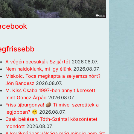
acebook
egfrissebb
A végén becsukják Szijjártót
2026.08.07.
Nem haldoklunk, mi így élünk
2026.08.07.
Miskolc. Toca megkapta a selyemzsinórt?
Jön Bandesz
2026.08.07.
M. Kiss Csaba 1997-ben annyit keresett
mint Göncz Árpád
2026.08.07.
Friss újburgonya! 🥔 Ti mivel szeretitek a
legjobban? 😊
2026.08.07.
Csak békésen. Tóth-Szántai köszöntetet
mondott
2026.08.07.
A kerékpáripar válsága még mindig nem ért