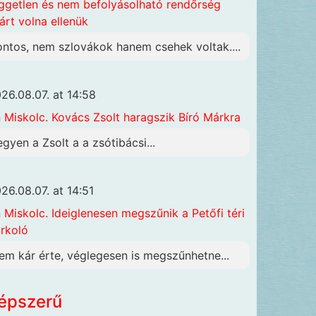
ggetlen és nem befolyásolható rendőrség
járt volna ellenük
ontos, nem szlovákok hanem csehek voltak....
26.08.07. at 14:58
n
Miskolc. Kovács Zsolt haragszik Bíró Márkra
egyen a Zsolt a a zsótibácsi...
26.08.07. at 14:51
n
Miskolc. Ideiglenesen megszűnik a Petőfi téri
rkoló
em kár érte, véglegesen is megszűnhetne...
épszerű