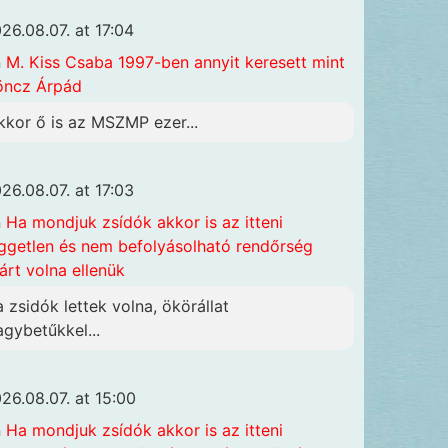
26.08.07. at 17:04
n
M. Kiss Csaba 1997-ben annyit keresett mint
öncz Árpád
kkor ő is az MSZMP ezer...
26.08.07. at 17:03
n
Ha mondjuk zsídók akkor is az itteni
ggetlen és nem befolyásolható rendőrség
járt volna ellenük
a zsidók lettek volna, ökörállat
agybetűkkel...
26.08.07. at 15:00
n
Ha mondjuk zsídók akkor is az itteni