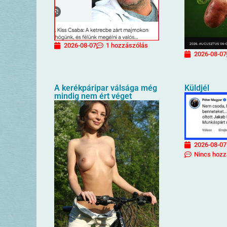
2026-08-07
1 hozzászólás
2026-08-07
A kerékpáripar válsága még
Küldjél
mindig nem ért véget
2026-08-07
Nincs hozz