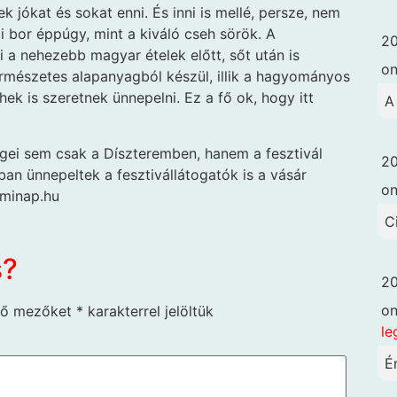
k jókat és sokat enni. És inni is mellé, persze, nem
ji bor éppúgy, mint a kiváló cseh sörök. A
20
 a nehezebb magyar ételek előtt, sőt után is
o
ermészetes alapanyagból készül, illik a hagyományos
k is szeretnek ünnepelni. Ez a fő ok, hogy itt
A
gei sem csak a Díszteremben, hanem a fesztivál
20
tban ünnepeltek a fesztivállátogatók is a vásár
o
 minap.hu
C
s?
20
o
ző mezőket
*
karakterrel jelöltük
le
É