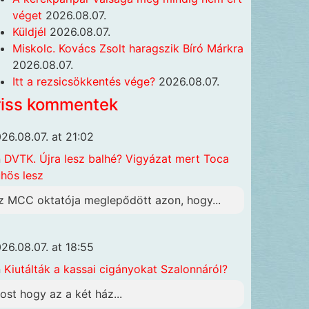
véget
2026.08.07.
Küldjél
2026.08.07.
Miskolc. Kovács Zsolt haragszik Bíró Márkra
2026.08.07.
Itt a rezsicsökkentés vége?
2026.08.07.
riss kommentek
26.08.07. at 21:02
n
DVTK. Újra lesz balhé? Vigyázat mert Toca
hös lesz
z MCC oktatója meglepődött azon, hogy...
26.08.07. at 18:55
n
Kiutálták a kassai cigányokat Szalonnáról?
ost hogy az a két ház...