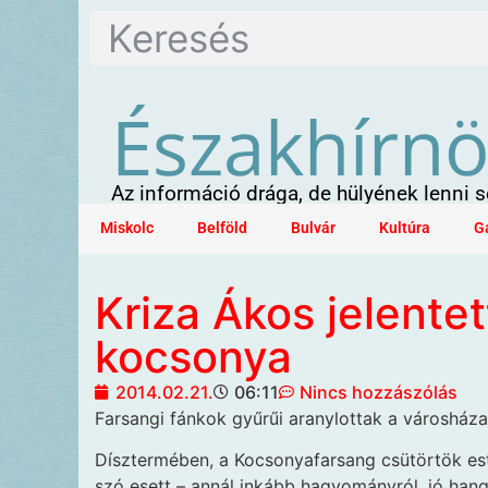
Északhírn
Az információ drága, de hülyének lenni
Miskolc
Belföld
Bulvár
Kultúra
G
Kriza Ákos jelente
kocsonya
2014.02.21.
06:11
Nincs hozzászólás
Farsangi fánkok gyűrűi aranylottak a városháza
Dísztermében, a Kocsonyafarsang csütörtök est
szó esett – annál inkább hagyományról, jó hangu