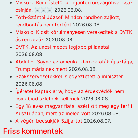
Miskolc. Komlóstetői bringaúton országútival csak
csínján! ☠️☠️☠️
2026.08.08.
Tóth-Szántai József. Minden rendben zajlott,
rendbontás nem történt
2026.08.08.
Miskolc. Kicsit körülményesen verekedtek a DVTK-
ás rendezők
2026.08.08.
DVTK. Az uncsi meccs legjobb pillanatai
2026.08.08.
Abdul El-Sayed az amerikai demokraták új sztárja,
Trump máris nekiment
2026.08.08.
Szakszervezetekkel is egyeztetett a miniszter
2026.08.08.
Ígéretet kaptak arra, hogy az érdekvédők nem
csak biodíszletnek kellenek
2026.08.08.
Egy 18 éves magyar fiatal azért ölt meg egy férfit
Ausztriában, mert az meleg volt
2026.08.08.
A végén becsukják Szijjártót
2026.08.07.
Friss kommentek