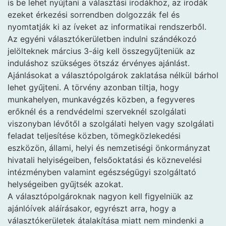
is be lehet nyújtani a választási irodákhoz, az irodák
ezeket érkezési sorrendben dolgozzák fel és
nyomtatják ki az íveket az informatikai rendszerből.
Az egyéni választókerületben indulni szándékozó
jelölteknek március 3-áig kell összegyűjteniük az
induláshoz szükséges ötszáz érvényes ajánlást.
Ajánlásokat a választópolgárok zaklatása nélkül bárhol
lehet gyűjteni. A törvény azonban tiltja, hogy
munkahelyen, munkavégzés közben, a fegyveres
erőknél és a rendvédelmi szerveknél szolgálati
viszonyban lévőtől a szolgálati helyen vagy szolgálati
feladat teljesítése közben, tömegközlekedési
eszközön, állami, helyi és nemzetiségi önkormányzat
hivatali helyiségeiben, felsőoktatási és köznevelési
intézményben valamint egészségügyi szolgáltató
helységeiben gyűjtsék azokat.
A választópolgároknak nagyon kell figyelniük az
ajánlóívek aláírásakor, egyrészt arra, hogy a
választókerületek átalakítása miatt nem mindenki a