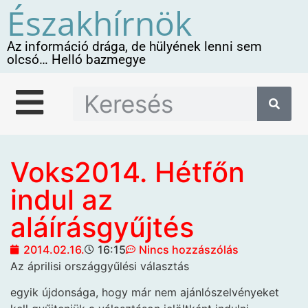
Északhírnök
Az információ drága, de hülyének lenni sem
olcsó… Helló bazmegye
Voks2014. Hétfőn
indul az
aláírásgyűjtés
2014.02.16.
16:15
Nincs hozzászólás
Az áprilisi országgyűlési választás
egyik újdonsága, hogy már nem ajánlószelvényeket