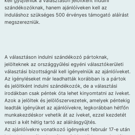
kell gyűjteniük a választáson jelöltként indulni
szándékozóknak, hanem ajánlóíveken kell az
induláshoz szükséges 500 érvényes támogató aláírást
megszerezniük.
A választáson indulni szándékozó pártoknak,
jelölteknek az országgyűlési egyéni választókerületi
választási bizottságnál kell igényelniük az ajánlóíveket.
Az igényléseket már leadhatták korábban is a pártok
és jelöltként indulni szándékozók, de a választási
irodákban csak péntek óta lehet kinyomtatni az íveket.
Azok a jelöltek és jelölőszervezetek, amelyek péntekig
leadták igényüket az ajánlóívekre, legkorábban hétfőn
munkakezdéskor vehetik át az íveket, ezzel kezdetét
veszi a két hétig tartó az aláírásgyűjtés.
Az ajánlóívekre vonatkozó igényeket február 17-e után