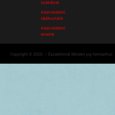
szabályai
Adatvédelmi
tájékoztató
Adatvédelmi
elveink
Copyright © 2020. – Északhírnök Minden jog fenntartva!