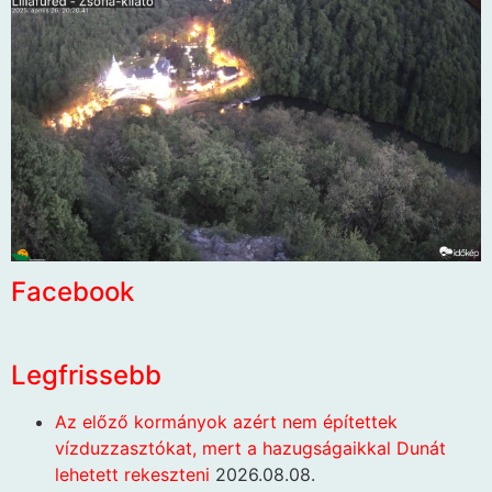
Facebook
Legfrissebb
Az előző kormányok azért nem építettek
vízduzzasztókat, mert a hazugságaikkal Dunát
lehetett rekeszteni
2026.08.08.