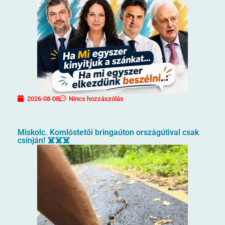
2026-08-08
Nincs hozzászólás
Miskolc. Komlóstetői bringaúton országútival csak
csínján! ☠️☠️☠️