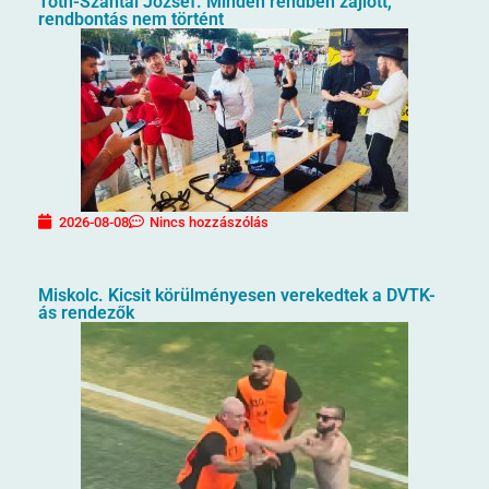
Tóth-Szántai József. Minden rendben zajlott,
rendbontás nem történt
2026-08-08
Nincs hozzászólás
Miskolc. Kicsit körülményesen verekedtek a DVTK-
ás rendezők