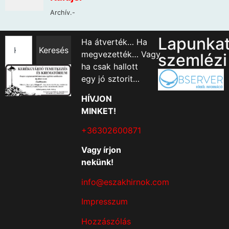
Lapunka
Ha átverték… Ha
Keresés
megvezették… Vagy
szemlézi
ha csak hallott
egy jó sztorit…
HÍVJON
MINKET!
+36302600871
Vagy írjon
nekünk!
info@eszakhirnok.com
Impresszum
Hozzászólás