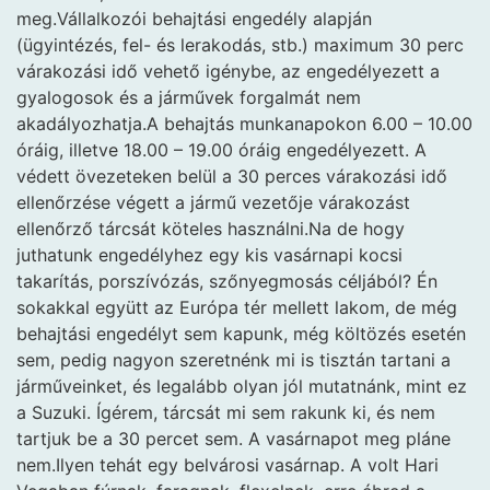
meg.Vállalkozói behajtási engedély alapján
(ügyintézés, fel- és lerakodás, stb.) maximum 30 perc
várakozási idő vehető igénybe, az engedélyezett a
gyalogosok és a járművek forgalmát nem
akadályozhatja.A behajtás munkanapokon 6.00 – 10.00
óráig, illetve 18.00 – 19.00 óráig engedélyezett. A
védett övezeteken belül a 30 perces várakozási idő
ellenőrzése végett a jármű vezetője várakozást
ellenőrző tárcsát köteles használni.Na de hogy
juthatunk engedélyhez egy kis vasárnapi kocsi
takarítás, porszívózás, szőnyegmosás céljából? Én
sokakkal együtt az Európa tér mellett lakom, de még
behajtási engedélyt sem kapunk, még költözés esetén
sem, pedig nagyon szeretnénk mi is tisztán tartani a
járműveinket, és legalább olyan jól mutatnánk, mint ez
a Suzuki. Ígérem, tárcsát mi sem rakunk ki, és nem
tartjuk be a 30 percet sem. A vasárnapot meg pláne
nem.Ilyen tehát egy belvárosi vasárnap. A volt Hari