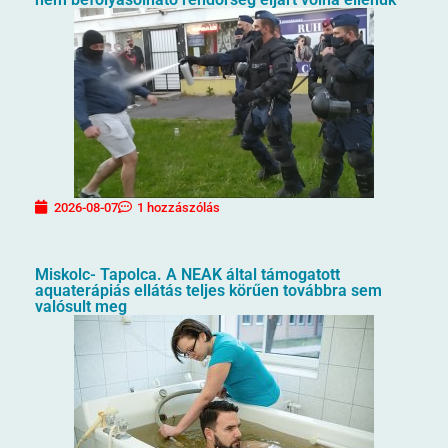
2026-08-07
1 hozzászólás
Miskolc- Tapolca. A NEAK által támogatott
aquaterápiás ellátás teljes körűen továbbra sem
valósult meg