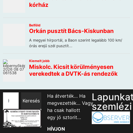
Lapunka
Ha átverték… Ha
Keresés
megvezették… Vagy
szemlézi
ha csak hallott
egy jó sztorit…
HÍVJON