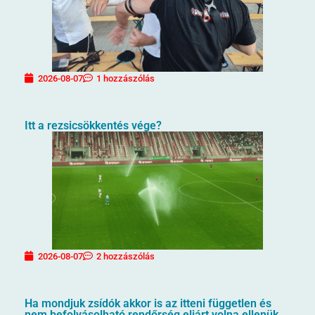
2026-08-07
1 hozzászólás
Itt a rezsicsökkentés vége?
2026-08-07
2 hozzászólás
Ha mondjuk zsídók akkor is az itteni független és
nem befolyásolható rendőrség eljárt volna ellenük