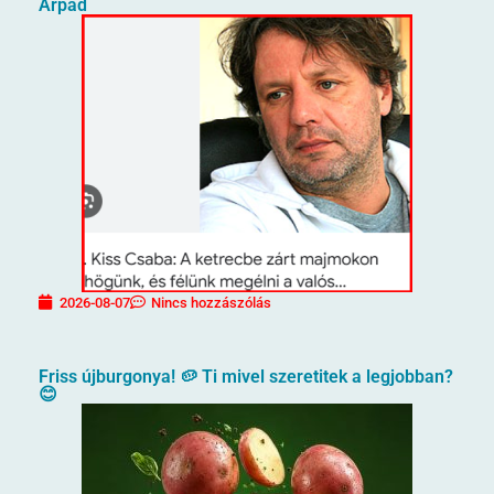
Árpád
2026-08-07
Nincs hozzászólás
Friss újburgonya! 🥔 Ti mivel szeretitek a legjobban?
😊