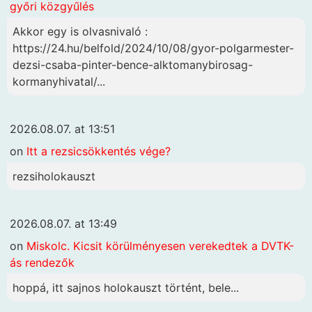
győri közgyűlés
Akkor egy is olvasnivaló :
https://24.hu/belfold/2024/10/08/gyor-polgarmester-
dezsi-csaba-pinter-bence-alktomanybirosag-
kormanyhivatal/...
2026.08.07. at 13:51
on
Itt a rezsicsökkentés vége?
rezsiholokauszt
2026.08.07. at 13:49
on
Miskolc. Kicsit körülményesen verekedtek a DVTK-
ás rendezők
hoppá, itt sajnos holokauszt történt, bele...