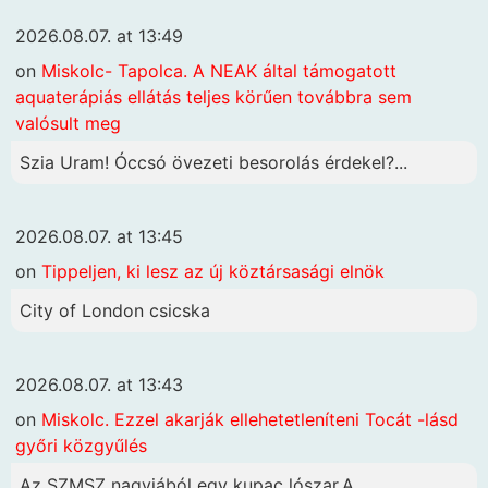
2026.08.07. at 13:49
on
Miskolc- Tapolca. A NEAK által támogatott
aquaterápiás ellátás teljes körűen továbbra sem
valósult meg
Szia Uram! Óccsó övezeti besorolás érdekel?...
2026.08.07. at 13:45
on
Tippeljen, ki lesz az új köztársasági elnök
City of London csicska
2026.08.07. at 13:43
on
Miskolc. Ezzel akarják ellehetetleníteni Tocát -lásd
győri közgyűlés
Az SZMSZ nagyjából egy kupac lószar.A...