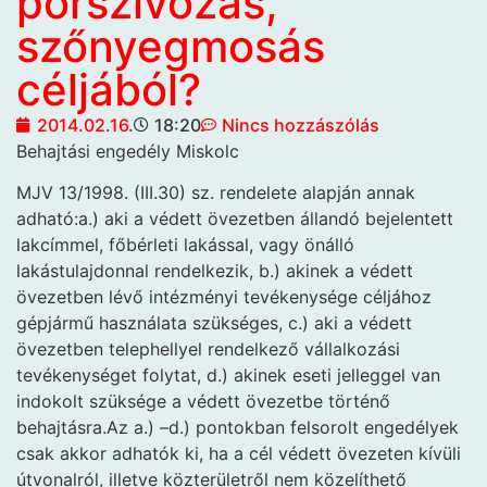
porszívózás,
szőnyegmosás
céljából?
2014.02.16.
18:20
Nincs hozzászólás
Behajtási engedély Miskolc
MJV 13/1998. (III.30) sz. rendelete alapján annak
adható:a.) aki a védett övezetben állandó bejelentett
lakcímmel, főbérleti lakással, vagy önálló
lakástulajdonnal rendelkezik, b.) akinek a védett
övezetben lévő intézményi tevékenysége céljához
gépjármű használata szükséges, c.) aki a védett
övezetben telephellyel rendelkező vállalkozási
tevékenységet folytat, d.) akinek eseti jelleggel van
indokolt szüksége a védett övezetbe történő
behajtásra.Az a.) –d.) pontokban felsorolt engedélyek
csak akkor adhatók ki, ha a cél védett övezeten kívüli
útvonalról, illetve közterületről nem közelíthető