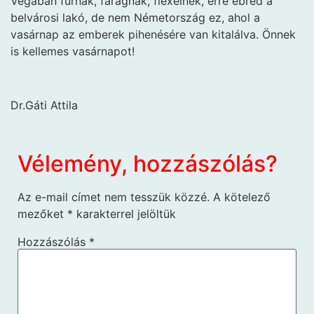
Vegaban fúrnak, faragnak, flexelnek, erre ébred a
belvárosi lakó, de nem Németország ez, ahol a
vasárnap az emberek pihenésére van kitalálva. Önnek
is kellemes vasárnapot!
Dr.Gáti Attila
Vélemény, hozzászólás?
Az e-mail címet nem tesszük közzé.
A kötelező
mezőket
*
karakterrel jelöltük
Hozzászólás
*