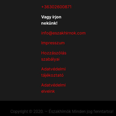
+36302600871
Vagy írjon
nekünk!
info@eszakhirnok.com
Impresszum
Hozzászólás
szabályai
Adatvédelmi
tájékoztató
Adatvédelmi
elveink
Copyright © 2020. – Északhírnök Minden jog fenntartva!