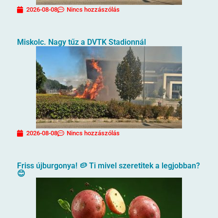
2026-08-08
Nincs hozzászólás
Miskolc. Nagy tűz a DVTK Stadionnál
2026-08-08
Nincs hozzászólás
Friss újburgonya! 🥔 Ti mivel szeretitek a legjobban?
😊