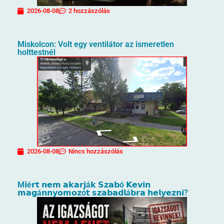
2026-08-08
2 hozzászólás
Miskolcon: Volt egy ventilátor az ismeretlen
holttestnél
2026-08-08
Nincs hozzászólás
M𝗶é𝗿𝘁 𝗻𝗲𝗺 𝗮𝗸𝗮𝗿𝗷á𝗸 𝗦𝘇𝗮𝗯ó 𝗞𝗲𝘃𝗶𝗻
𝗺𝗮𝗴á𝗻𝗻𝘆𝗼𝗺𝗼𝘇ó𝘁 𝘀𝘇𝗮𝗯𝗮𝗱𝗹á𝗯𝗿𝗮 𝗵𝗲𝗹𝘆𝗲𝘇𝗻𝗶?