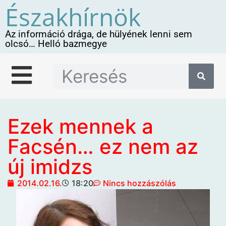
Északhírnök
Az információ drága, de hülyének lenni sem
olcsó… Helló bazmegye
Ezek mennek a
Facsén… ez nem az
új imidzs
2014.02.16.
18:20
Nincs hozzászólás