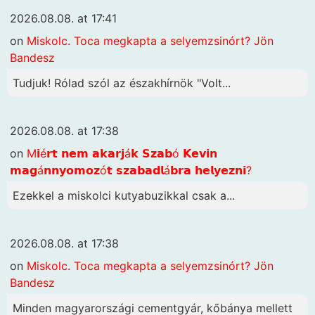
2026.08.08. at 17:41
on
Miskolc. Toca megkapta a selyemzsinórt? Jön
Bandesz
Tudjuk! Rólad szól az északhírnök "Volt...
2026.08.08. at 17:38
on
M𝗶é𝗿𝘁 𝗻𝗲𝗺 𝗮𝗸𝗮𝗿𝗷á𝗸 𝗦𝘇𝗮𝗯ó 𝗞𝗲𝘃𝗶𝗻
𝗺𝗮𝗴á𝗻𝗻𝘆𝗼𝗺𝗼𝘇ó𝘁 𝘀𝘇𝗮𝗯𝗮𝗱𝗹á𝗯𝗿𝗮 𝗵𝗲𝗹𝘆𝗲𝘇𝗻𝗶?
Ezekkel a miskolci kutyabuzikkal csak a...
2026.08.08. at 17:38
on
Miskolc. Toca megkapta a selyemzsinórt? Jön
Bandesz
Minden magyarországi cementgyár, kőbánya mellett