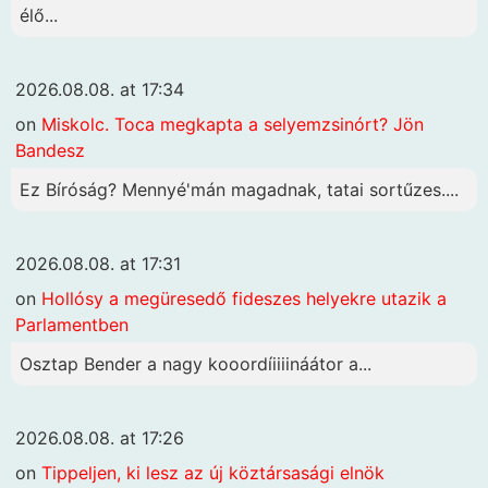
élő...
2026.08.08. at 17:34
on
Miskolc. Toca megkapta a selyemzsinórt? Jön
Bandesz
Ez Bíróság? Mennyé'mán magadnak, tatai sortűzes....
2026.08.08. at 17:31
on
Hollósy a megüresedő fideszes helyekre utazik a
Parlamentben
Osztap Bender a nagy kooordíiiiináátor a...
2026.08.08. at 17:26
on
Tippeljen, ki lesz az új köztársasági elnök