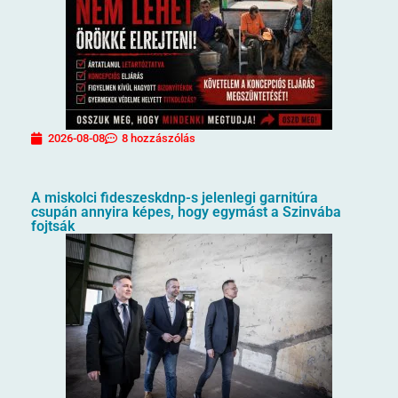
2026-08-08
8 hozzászólás
A miskolci fideszeskdnp-s jelenlegi garnitúra
csupán annyira képes, hogy egymást a Szinvába
fojtsák