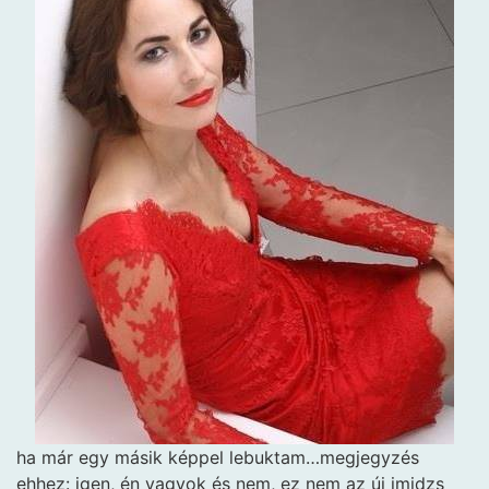
ha már egy másik képpel lebuktam…megjegyzés
ehhez: igen, én vagyok és nem, ez nem az új imidzs