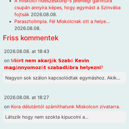
A miskolci fideszeskdnp-s jelenlegi garnitúra
csupán annyira képes, hogy egymást a Szinvába
fojtsák
2026.08.08.
Parasztolimpia. Fél Miskolcnak ott a helye…
2026.08.08.
Friss kommentek
2026.08.08. at 18:43
on
M𝗶é𝗿𝘁 𝗻𝗲𝗺 𝗮𝗸𝗮𝗿𝗷á𝗸 𝗦𝘇𝗮𝗯ó 𝗞𝗲𝘃𝗶𝗻
𝗺𝗮𝗴á𝗻𝗻𝘆𝗼𝗺𝗼𝘇ó𝘁 𝘀𝘇𝗮𝗯𝗮𝗱𝗹á𝗯𝗿𝗮 𝗵𝗲𝗹𝘆𝗲𝘇𝗻𝗶?
Nagyon sok szálon kapcsolódtak egymáshoz. Akik...
2026.08.08. at 18:27
on
Kora délutántól számíthatunk Miskolcon zivatarra.
Látszik hogy nem szokta kipucolni a...