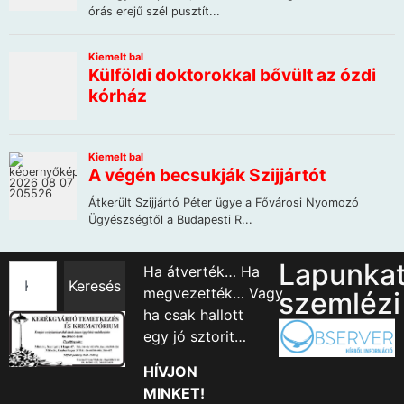
Lapunka
Ha átverték… Ha
Keresés
megvezették… Vagy
szemlézi
ha csak hallott
egy jó sztorit…
HÍVJON
MINKET!