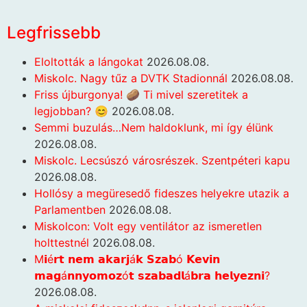
Legfrissebb
Eloltották a lángokat
2026.08.08.
Miskolc. Nagy tűz a DVTK Stadionnál
2026.08.08.
Friss újburgonya! 🥔 Ti mivel szeretitek a
legjobban? 😊
2026.08.08.
Semmi buzulás…Nem haldoklunk, mi így élünk
2026.08.08.
Miskolc. Lecsúszó városrészek. Szentpéteri kapu
2026.08.08.
Hollósy a megüresedő fideszes helyekre utazik a
Parlamentben
2026.08.08.
Miskolcon: Volt egy ventilátor az ismeretlen
holttestnél
2026.08.08.
M𝗶é𝗿𝘁 𝗻𝗲𝗺 𝗮𝗸𝗮𝗿𝗷á𝗸 𝗦𝘇𝗮𝗯ó 𝗞𝗲𝘃𝗶𝗻
𝗺𝗮𝗴á𝗻𝗻𝘆𝗼𝗺𝗼𝘇ó𝘁 𝘀𝘇𝗮𝗯𝗮𝗱𝗹á𝗯𝗿𝗮 𝗵𝗲𝗹𝘆𝗲𝘇𝗻𝗶?
2026.08.08.