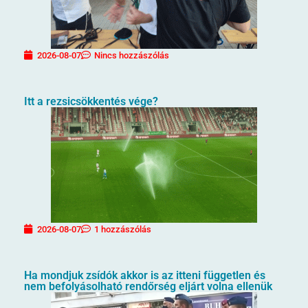
2026-08-07
Nincs hozzászólás
Itt a rezsicsökkentés vége?
2026-08-07
1 hozzászólás
Ha mondjuk zsídók akkor is az itteni független és
nem befolyásolható rendőrség eljárt volna ellenük