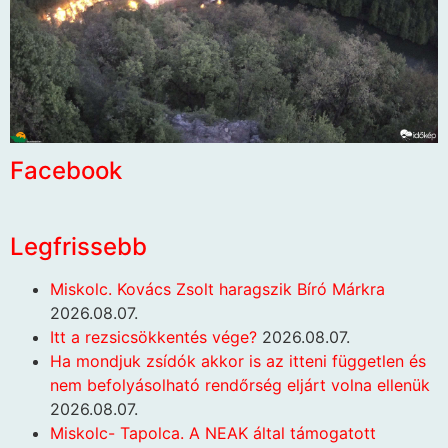
Facebook
Legfrissebb
Miskolc. Kovács Zsolt haragszik Bíró Márkra
2026.08.07.
Itt a rezsicsökkentés vége?
2026.08.07.
Ha mondjuk zsídók akkor is az itteni független és
nem befolyásolható rendőrség eljárt volna ellenük
2026.08.07.
Miskolc- Tapolca. A NEAK által támogatott