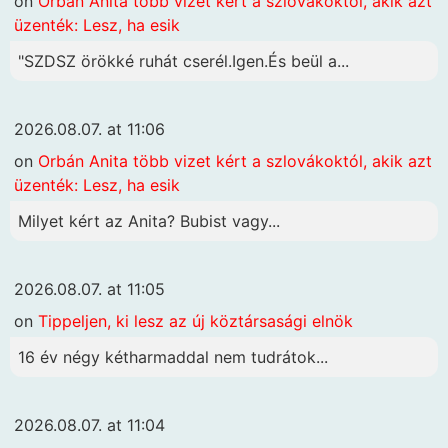
on
Orbán Anita több vizet kért a szlovákoktól, akik azt
üzenték: Lesz, ha esik
"SZDSZ örökké ruhát cserél.Igen.És beül a...
2026.08.07. at 11:06
on
Orbán Anita több vizet kért a szlovákoktól, akik azt
üzenték: Lesz, ha esik
Milyet kért az Anita? Bubist vagy...
2026.08.07. at 11:05
on
Tippeljen, ki lesz az új köztársasági elnök
16 év négy kétharmaddal nem tudrátok...
2026.08.07. at 11:04