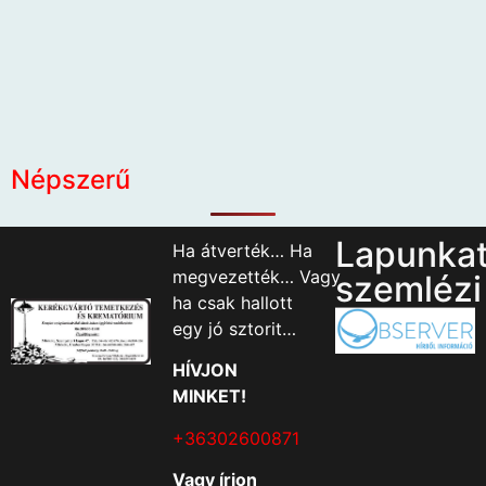
Népszerű
Lapunka
Ha átverték… Ha
megvezették… Vagy
szemlézi
ha csak hallott
egy jó sztorit…
HÍVJON
MINKET!
+36302600871
Vagy írjon