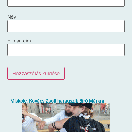
Név
E-mail cím
Miskolc. Kovács Zsolt haragszik Bíró Márkra