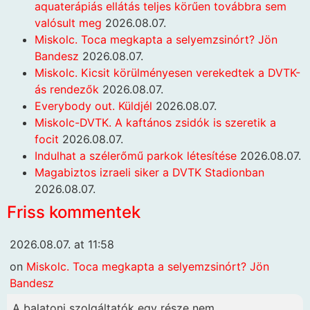
aquaterápiás ellátás teljes körűen továbbra sem
valósult meg
2026.08.07.
Miskolc. Toca megkapta a selyemzsinórt? Jön
Bandesz
2026.08.07.
Miskolc. Kicsit körülményesen verekedtek a DVTK-
ás rendezők
2026.08.07.
Everybody out. Küldjél
2026.08.07.
Miskolc-DVTK. A kaftános zsidók is szeretik a
focit
2026.08.07.
Indulhat a szélerőmű parkok létesítése
2026.08.07.
Magabiztos izraeli siker a DVTK Stadionban
2026.08.07.
Friss kommentek
2026.08.07. at 11:58
on
Miskolc. Toca megkapta a selyemzsinórt? Jön
Bandesz
A balatoni szolgáltatók egy része nem...