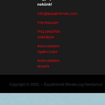
nekünk!
info@eszakhirnok.com
Impresszum
Hozzászólás
szabályai
Adatvédelmi
tájékoztató
Adatvédelmi
elveink
Copyright © 2020. – Északhírnök Minden jog fenntartva!