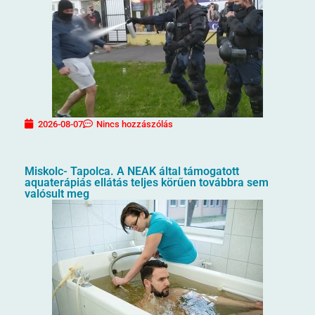
2026-08-07
Nincs hozzászólás
Miskolc- Tapolca. A NEAK által támogatott
aquaterápiás ellátás teljes körűen továbbra sem
valósult meg