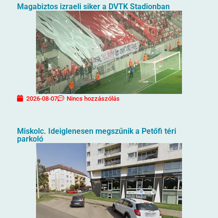
Magabiztos izraeli siker a DVTK Stadionban
2026-08-07
Nincs hozzászólás
Miskolc. Ideiglenesen megszűnik a Petőfi téri
parkoló