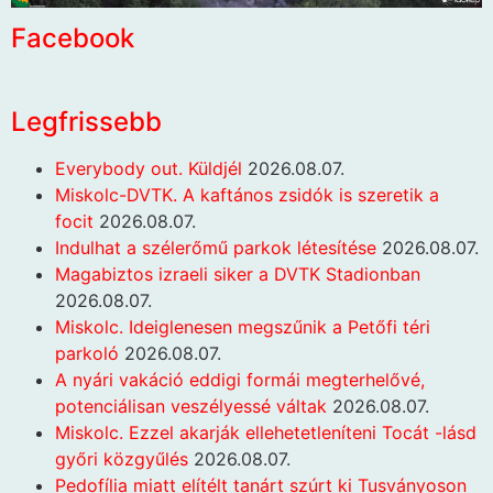
Facebook
Legfrissebb
Everybody out. Küldjél
2026.08.07.
Miskolc-DVTK. A kaftános zsidók is szeretik a
focit
2026.08.07.
Indulhat a szélerőmű parkok létesítése
2026.08.07.
Magabiztos izraeli siker a DVTK Stadionban
2026.08.07.
Miskolc. Ideiglenesen megszűnik a Petőfi téri
parkoló
2026.08.07.
A nyári vakáció eddigi formái megterhelővé,
potenciálisan veszélyessé váltak
2026.08.07.
Miskolc. Ezzel akarják ellehetetleníteni Tocát -lásd
győri közgyűlés
2026.08.07.
Pedofília miatt elítélt tanárt szúrt ki Tusványoson