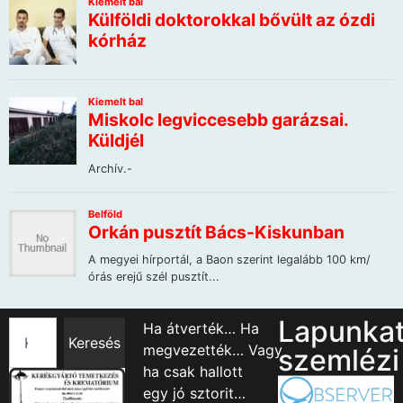
Lapunka
Ha átverték… Ha
Keresés
megvezették… Vagy
szemlézi
ha csak hallott
egy jó sztorit…