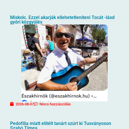
Miskolc. Ezzel akarják ellehetetleníteni Tocát -lásd
győri közgyűlés
2026-08-07
Nincs hozzászólás
Pedofília miatt elítélt tanárt szúrt ki Tusványoson
Szabó Tímea