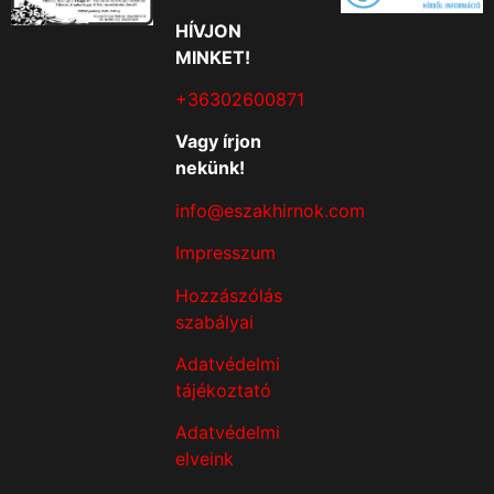
HÍVJON
MINKET!
+36302600871
Vagy írjon
nekünk!
info@eszakhirnok.com
Impresszum
Hozzászólás
szabályai
Adatvédelmi
tájékoztató
Adatvédelmi
elveink